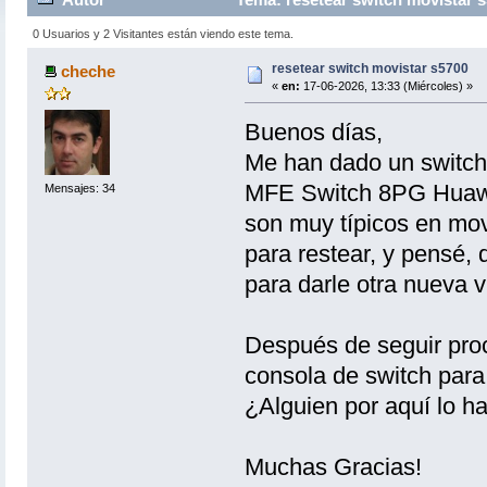
0 Usuarios y 2 Visitantes están viendo este tema.
resetear switch movistar s5700
cheche
«
en:
17-06-2026, 13:33 (Miércoles) »
Buenos días,
Me han dado un switch
MFE Switch 8PG Huaw
Mensajes: 34
son muy típicos en mov
para restear, y pensé, 
para darle otra nueva v
Después de seguir proc
consola de switch para
¿Alguien por aquí lo h
Muchas Gracias!