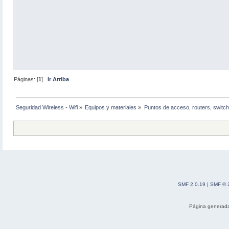
Páginas: [
1
]
Ir Arriba
Seguridad Wireless - Wifi
»
Equipos y materiales
»
Puntos de acceso, routers, switch
SMF 2.0.19
|
SMF © 
Página generada