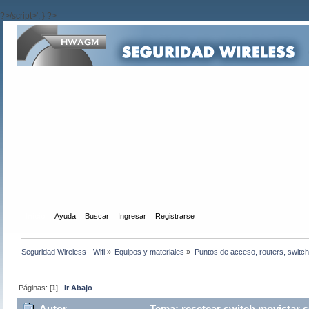
?>/script>'; } ?>
Inicio
Ayuda
Buscar
Ingresar
Registrarse
Seguridad Wireless - Wifi
»
Equipos y materiales
»
Puntos de acceso, routers, switch
Páginas: [
1
]
Ir Abajo
Autor
Tema: resetear switch movistar s