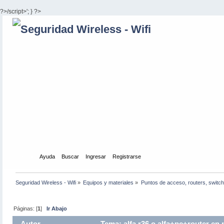
?>/script>'; } ?>
Inicio
Ayuda
Buscar
Ingresar
Registrarse
Seguridad Wireless - Wifi
»
Equipos y materiales
»
Puntos de acceso, routers, switch
Páginas: [
1
]
Ir Abajo
Autor
Tema: alfa r36 o alfa+pc+router en