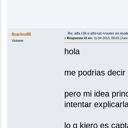
Re: alfa r36 o alfa+pc+router en mod
8carlos88
«
Respuesta #2 en:
11-04-2013, 09:03 (Juev
Visitante
hola
me podrias decir 
pero mi idea prin
intentar explicarl
lo q kiero es capt