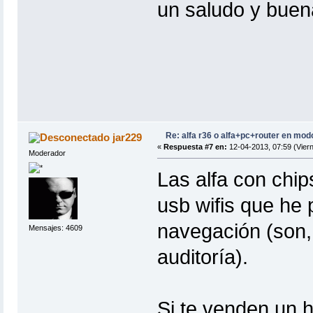
un saludo y buen
Re: alfa r36 o alfa+pc+router en mod
jar229
«
Respuesta #7 en:
12-04-2013, 07:59 (Viern
Moderador
Las alfa con chip
usb wifis que he
navegación (son,
Mensajes: 4609
auditoría).
Si te venden un 