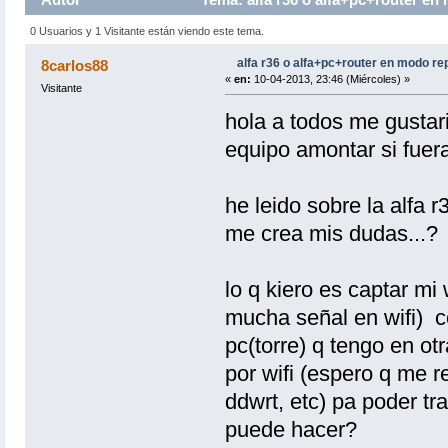
0 Usuarios y 1 Visitante están viendo este tema.
alfa r36 o alfa+pc+router en modo re
8carlos88
«
en:
10-04-2013, 23:46 (Miércoles) »
Visitante
hola a todos me gustar
equipo amontar si fuera
he leido sobre la alfa r
me crea mis dudas...?
lo q kiero es captar mi
mucha señal en wifi) co
pc(torre) q tengo en otr
por wifi (espero q me 
ddwrt, etc) pa poder trab
puede hacer?