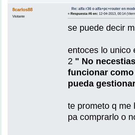
Re: alfa r36 o alfa+pc+router en mod
8carlos88
«
Respuesta #6 en:
12-04-2013, 00:14 (Viern
Visitante
se puede decir ma
entoces lo unico 
2
" No necestias
funcionar como 
pueda gestionar
te prometo q me l
pa comprarlo o no