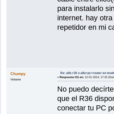
para instalarlo s
internet. hay otr
repetidor en mi 
Re: alfa r36 o alfa+pc+router en mod
Chumpy
«
Respuesta #11 en:
12-01-2014, 17:25 (Dom
Visitante
No puedo decírtel
que el R36 dispo
conectar tu PC p