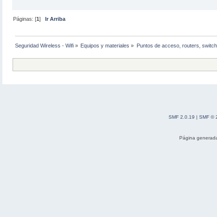
Páginas: [
1
]
Ir Arriba
Seguridad Wireless - Wifi
»
Equipos y materiales
»
Puntos de acceso, routers, switch
SMF 2.0.19
|
SMF © 
Página generada