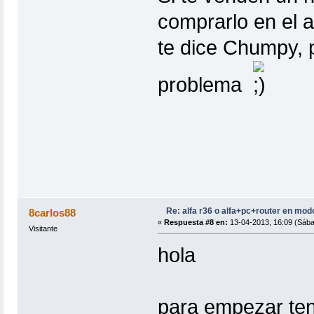
comprarlo en el 
te dice Chumpy, p
problema
Re: alfa r36 o alfa+pc+router en mod
8carlos88
«
Respuesta #8 en:
13-04-2013, 16:09 (Sába
Visitante
hola
para empezar teno