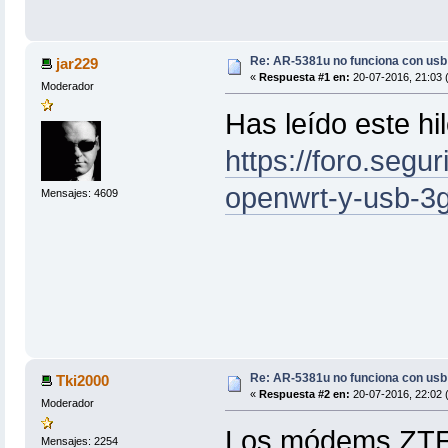
Re: AR-5381u no funciona con us
jar229
«
Respuesta #1 en:
20-07-2016, 21:03 (
Moderador
Has leído este hi
https://foro.segur
openwrt-y-usb-3g
Mensajes: 4609
Re: AR-5381u no funciona con us
Tki2000
«
Respuesta #2 en:
20-07-2016, 22:02 (
Moderador
Los módems ZTE 
Mensajes: 2254