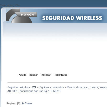
?>/script>'; } ?>
Inicio
Ayuda
Buscar
Ingresar
Registrarse
Seguridad Wireless - Wifi
»
Equipos y materiales
»
Puntos de acceso, routers, switch
AR-5381u no funciona con usb 3g ZTE MF110
Páginas: [
1
]
Ir Abajo