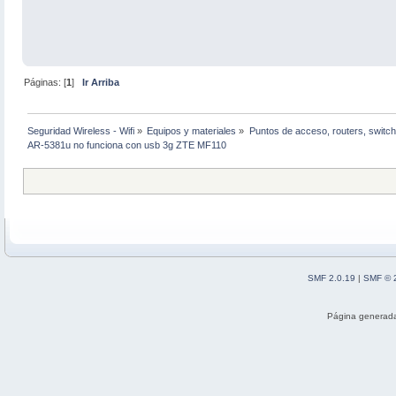
Páginas: [
1
]
Ir Arriba
Seguridad Wireless - Wifi
»
Equipos y materiales
»
Puntos de acceso, routers, switch
AR-5381u no funciona con usb 3g ZTE MF110
SMF 2.0.19
|
SMF © 
Página generada