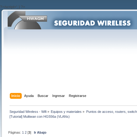
?>/script>'; } ?>
Inicio
Ayuda
Buscar
Ingresar
Registrarse
Seguridad Wireless - Wifi
»
Equipos y materiales
»
Puntos de acceso, routers, switch
[Tutorial] Multiwan con HG556a (VLANs)
Páginas:
1
2
[
3
]
Ir Abajo