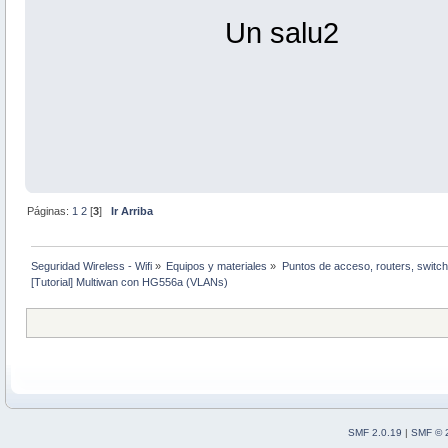
Un salu2
Páginas:
1
2
[
3
]
Ir Arriba
Seguridad Wireless - Wifi
»
Equipos y materiales
»
Puntos de acceso, routers, switch
[Tutorial] Multiwan con HG556a (VLANs)
SMF 2.0.19
|
SMF © 