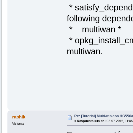
* satisfy_depende
following depende
* multiwan *
* opkg_install_cm
multiwan.
Re: [Tutorial] Multiwan con HG556
raphik
«
Respuesta #44 en:
02-07-2016, 11:05
Visitante