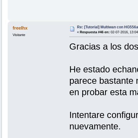
Re: [Tutorial] Multiwan con HG556
freelhx
«
Respuesta #46 en:
02-07-2016, 13:04
Visitante
Gracias a los do
He estado echand
parece bastante 
en probar esta m
Intentare config
nuevamente.