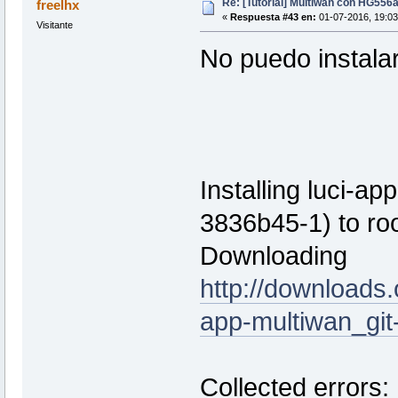
Re: [Tutorial] Multiwan con HG556
freelhx
«
Respuesta #43 en:
01-07-2016, 19:03
Visitante
No puedo instala
Installing luci-a
3836b45-1) to roo
Downloading
http://downloads
app-multiwan_git
Collected errors: