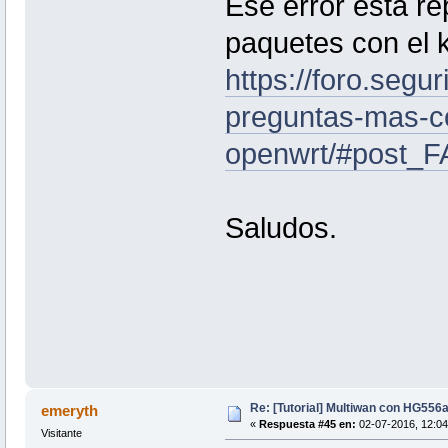
Ese error está r
paquetes con el k
https://foro.segu
preguntas-mas-c
openwrt/#post_
Saludos.
Re: [Tutorial] Multiwan con HG556
emeryth
«
Respuesta #45 en:
02-07-2016, 12:04
Visitante