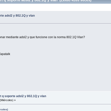
te adsl2 y 802.1Q y vlan
ionar mediante adsl2 y que funcione con la norma 802.1Q Vlan?
apatalk
 q soporte adsl2 y 802.1Q y vlan
(Miércoles) »
rcoles)