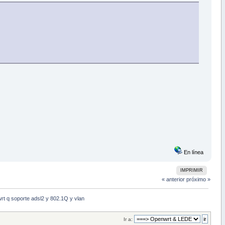
En línea
IMPRIMIR
« anterior
próximo »
t q soporte adsl2 y 802.1Q y vlan
Ir a: