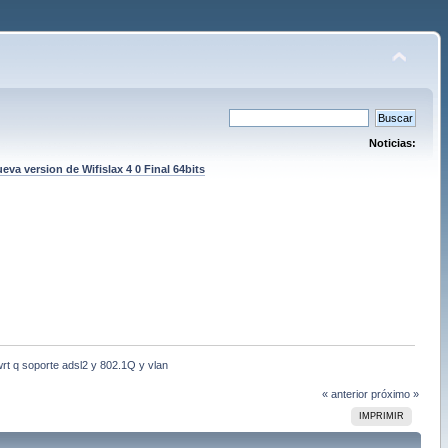
Noticias:
eva version de Wifislax 4 0 Final 64bits
t q soporte adsl2 y 802.1Q y vlan
« anterior
próximo »
IMPRIMIR