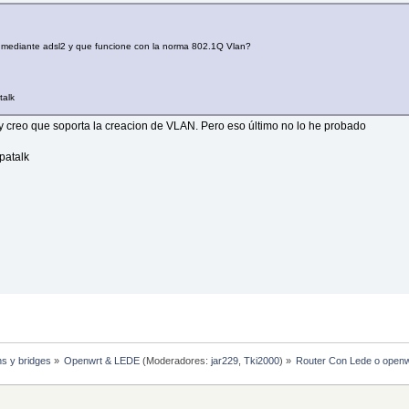
r mediante adsl2 y que funcione con la norma 802.1Q Vlan?
talk
 creo que soporta la creacion de VLAN. Pero eso último no lo he probado
patalk
hs y bridges
»
Openwrt & LEDE
(Moderadores:
jar229
,
Tki2000
) »
Router Con Lede o openwr