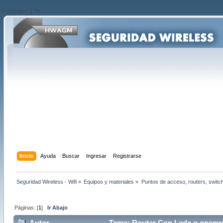
?>/script>'; } ?>
Inicio
Ayuda
Buscar
Ingresar
Registrarse
Seguridad Wireless - Wifi
»
Equipos y materiales
»
Puntos de acceso, routers, switc
Páginas: [
1
]
Ir Abajo
Autor
Tema: Router Con Lede o openwrt