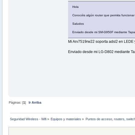
Hola
Conocéis algún router que permita funciona
Saludos
Enviado desde mi SM-G950F mediante Tapa
Mi Arv7519rw22 soporta adsl2 en LEDE y
Enviado desde mi LG-D802 mediante Ta
Páginas: [
1
]
Ir Arriba
Seguridad Wireless - Wifi
»
Equipos y materiales
»
Puntos de acceso, routers, switc