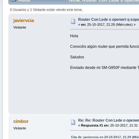
0 Usuarios y 1 Visitante están viendo este tema.
Router Con Lede o openwrt q sopor
javiervcia
«
en:
25-10-2017, 21:29 (Miércoles) »
Visitante
Hola
Conocéis algún router que permita func
Saludos
Enviado desde mi SM-G950F mediante T
Re: Re: Router Con Lede o openwrt
cimbor
«
Respuesta #1 en:
25-10-2017, 21:31 
Visitante
Cita de: javiervcia en 25-10-2017, 21:29 (Mié