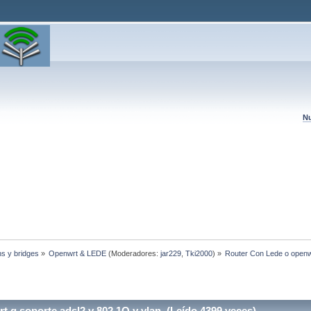
Nu
hs y bridges
»
Openwrt & LEDE
(Moderadores:
jar229
,
Tki2000
) »
Router Con Lede o openwr
 q soporte adsl2 y 802.1Q y vlan (Leído 4399 veces)