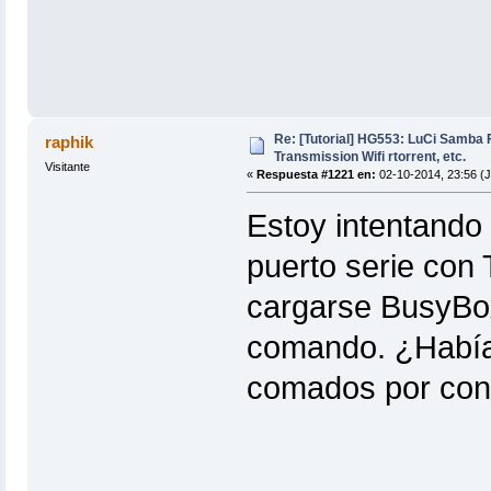
Re: [Tutorial] HG553: LuCi Samb
raphik
Transmission Wifi rtorrent, etc.
Visitante
«
Respuesta #1221 en:
02-10-2014, 23:56 (
Estoy intentando 
puerto serie con
cargarse BusyBox
comando. ¿Había 
comados por con