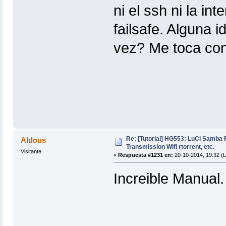
ni el ssh ni la int
failsafe. Alguna 
vez? Me toca con
Re: [Tutorial] HG553: LuCi Samb
Aldous
Transmission Wifi rtorrent, etc.
Visitante
«
Respuesta #1231 en:
20-10-2014, 19:32 (L
Increible Manual.