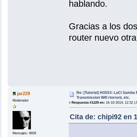
hablando.
Gracias a los do
router nuevo otr
Re: [Tutorial] HG553: LuCi Samb
jar229
Transmission Wifi rtorrent, etc.
Moderador
«
Respuesta #1229 en:
16-10-2014, 12:32 (
Cita de: chipi92 en 
Mensajes: 4609