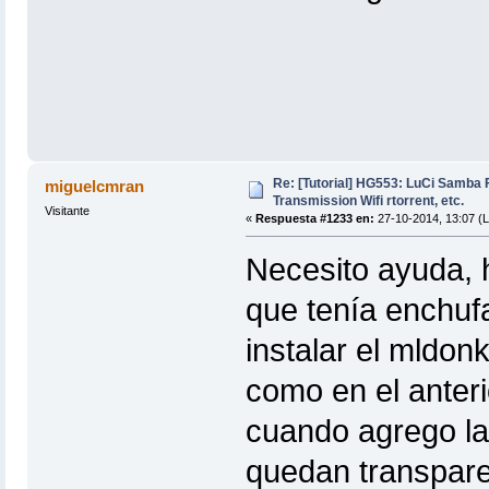
Re: [Tutorial] HG553: LuCi Samb
miguelcmran
Transmission Wifi rtorrent, etc.
Visitante
«
Respuesta #1233 en:
27-10-2014, 13:07 (L
Necesito ayuda, 
que tenía enchufa
instalar el mldon
como en el anter
cuando agrego la
quedan transparen