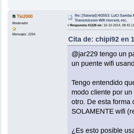
Re: [Tutorial] HG553: LuCi Samb
Tki2000
Transmission Wifi rtorrent, etc.
Moderador
«
Respuesta #1226 en:
16-10-2014, 08:42 (
Mensajes: 2254
Cita de: chipi92 en 
@jar229 tengo un pa
un puente wifi usan
Tengo entendido que
modo cliente por un
otro. De esta form
SOLAMENTE wifi (re
¿Es esto posible u