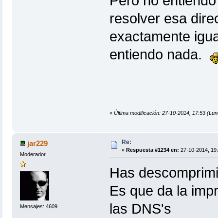
Pero no entiendo
resolver esa dire
exactamente igua
entiendo nada.
«
Última modificación: 27-10-2014, 17:53 (Lu
Re:
jar229
«
Respuesta #1234 en:
27-10-2014, 19:
Moderador
Has descomprimido
Es que da la imp
las DNS's
Mensajes: 4609