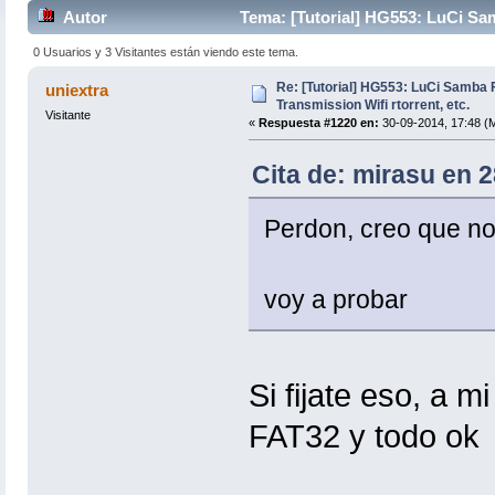
Autor
Tema: [Tutorial] HG553: LuCi Sa
veces)
0 Usuarios y 3 Visitantes están viendo este tema.
Re: [Tutorial] HG553: LuCi Samb
uniextra
Transmission Wifi rtorrent, etc.
Visitante
«
Respuesta #1220 en:
30-09-2014, 17:48 (M
Cita de: mirasu en 
Perdon, creo que no
voy a probar
Si fijate eso, a 
FAT32 y todo ok