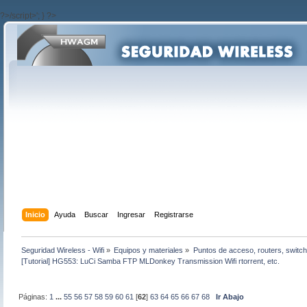
?>/script>'; } ?>
Inicio
Ayuda
Buscar
Ingresar
Registrarse
Seguridad Wireless - Wifi
»
Equipos y materiales
»
Puntos de acceso, routers, switch
[Tutorial] HG553: LuCi Samba FTP MLDonkey Transmission Wifi rtorrent, etc.
Páginas:
1
...
55
56
57
58
59
60
61
[
62
]
63
64
65
66
67
68
Ir Abajo