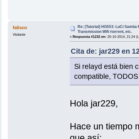
Re: [Tutorial] HG553: LuCi Samb
falisco
Transmission Wifi rtorrent, etc.
Visitante
«
Respuesta #1232 en:
20-10-2014, 21:24 (L
Cita de: jar229 en 1
Si relayd está bien c
compatible, TODOS 
Hola jar229,
Hace un tiempo m
que así: