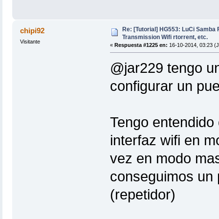
Re: [Tutorial] HG553: LuCi Samb
chipi92
Transmission Wifi rtorrent, etc.
Visitante
«
Respuesta #1225 en:
16-10-2014, 03:23 (
@jar229 tengo un
configurar un pu
Tengo entendido
interfaz wifi en 
vez en modo mast
conseguimos un
(repetidor)