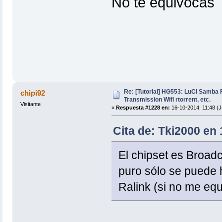
No te equivoca
Re: [Tutorial] HG553: LuCi Samb
chipi92
Transmission Wifi rtorrent, etc.
Visitante
«
Respuesta #1228 en:
16-10-2014, 11:48 (J
Cita de: Tki2000 en
El chipset es Broadc
puro sólo se puede 
Ralink (si no me eq