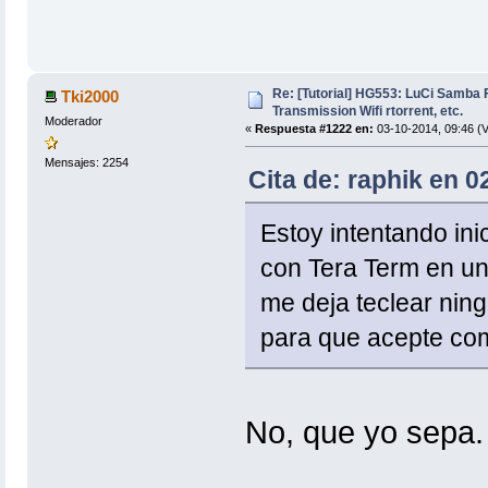
Re: [Tutorial] HG553: LuCi Samb
Tki2000
Transmission Wifi rtorrent, etc.
Moderador
«
Respuesta #1222 en:
03-10-2014, 09:46 (V
Mensajes: 2254
Cita de: raphik en 0
Estoy intentando ini
con Tera Term en u
me deja teclear nin
para que acepte co
No, que yo sepa.