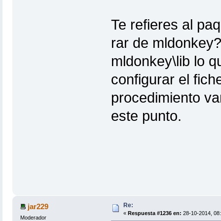
Te refieres al paq
rar de mldonkey?
mldonkey\lib lo q
configurar el fich
procedimiento va
este punto.
Re:
jar229
«
Respuesta #1236 en:
28-10-2014, 08:
Moderador