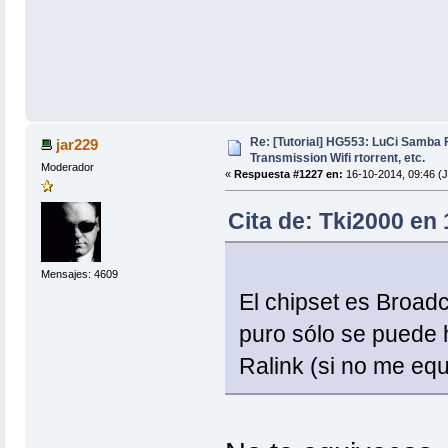
Re: [Tutorial] HG553: LuCi Samb
jar229
Transmission Wifi rtorrent, etc.
Moderador
«
Respuesta #1227 en:
16-10-2014, 09:46 (
Cita de: Tki2000 en
Mensajes: 4609
El chipset es Broadc
puro sólo se puede 
Ralink (si no me eq