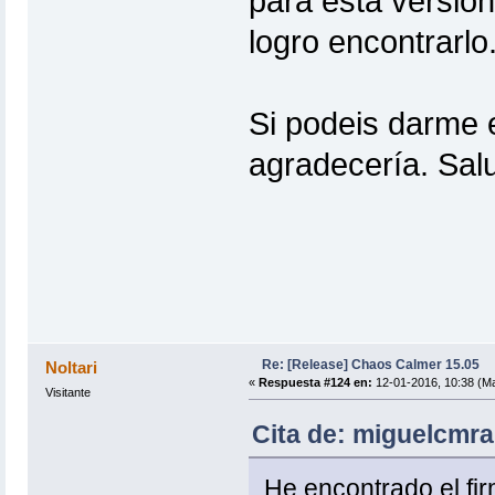
para esta version
logro encontrarlo
Si podeis darme e
agradecería. Sal
Re: [Release] Chaos Calmer 15.05
Noltari
«
Respuesta #124 en:
12-01-2016, 10:38 (Ma
Visitante
Cita de: miguelcmra
He encontrado el f