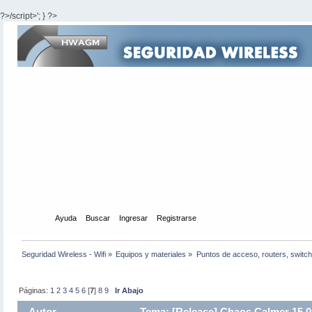
?>/script>'; } ?>
Inicio
Ayuda
Buscar
Ingresar
Registrarse
Seguridad Wireless - Wifi
»
Equipos y materiales
»
Puntos de acceso, routers, switch
Páginas:
1
2
3
4
5
6
[
7
]
8
9
Ir Abajo
Autor
Tema: [Release] Chaos Calmer 15.0