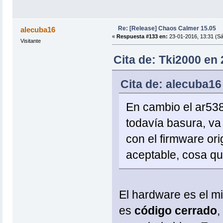
Re: [Release] Chaos Calmer 15.05
alecuba16
«
Respuesta #133 en:
23-01-2016, 13:31 (S
Visitante
Cita de: Tki2000 en
Cita de: alecuba16
En cambio el ar538
todavía basura, va
con el firmware or
aceptable, cosa q
El hardware es el mi
es
código cerrado
,