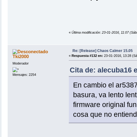
«
Última modificación: 23-01-2016, 11:07 (Sá
Re: [Release] Chaos Calmer 15.05
Tki2000
«
Respuesta #132 en:
23-01-2016, 13:28 (S
Moderador
Cita de: alecuba16 
Mensajes: 2254
En cambio el ar5387
basura, va lento len
firmware original fu
cosa que no entien