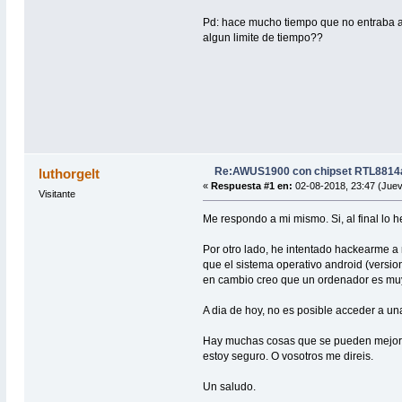
Pd: hace mucho tiempo que no entraba a 
algun limite de tiempo??
Re:AWUS1900 con chipset RTL8814a
luthorgelt
«
Respuesta #1 en:
02-08-2018, 23:47 (Juev
Visitante
Me respondo a mi mismo. Si, al final lo 
Por otro lado, he intentado hackearme a 
que el sistema operativo android (version
en cambio creo que un ordenador es muy
A dia de hoy, no es posible acceder a un
Hay muchas cosas que se pueden mejorar 
estoy seguro. O vosotros me direis.
Un saludo.