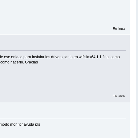
En línea
se enlace para instalar los drivers, tanto en wifislax64 1.1 final como
e como hacerlo. Gracias
En línea
 modo monitor ayuda pls