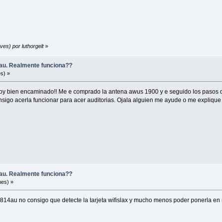
ves) por luthorgelt
»
u. Realmente funciona??
s) »
oy bien encaminado!! Me e comprado la antena awus 1900 y e seguido los pasos de e
onsigo acerla funcionar para acer auditorias. Ojala alguien me ayude o me expliqu
u. Realmente funciona??
nes) »
4au no consigo que detecte la tarjeta wifislax y mucho menos poder ponerla en