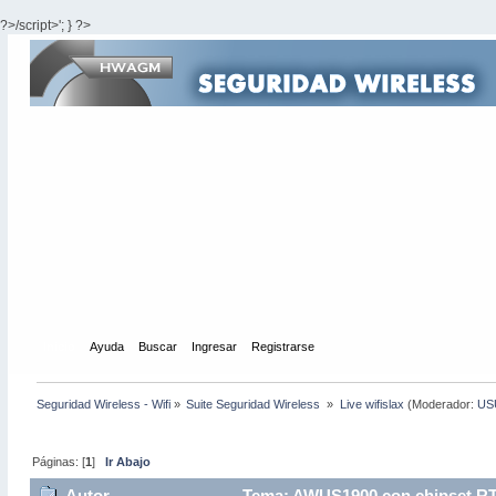
?>/script>'; } ?>
Inicio
Ayuda
Buscar
Ingresar
Registrarse
Seguridad Wireless - Wifi
»
Suite Seguridad Wireless 
»
Live wifislax
(Moderador:
US
Páginas: [
1
]
Ir Abajo
Autor
Tema: AWUS1900 con chipset RTL