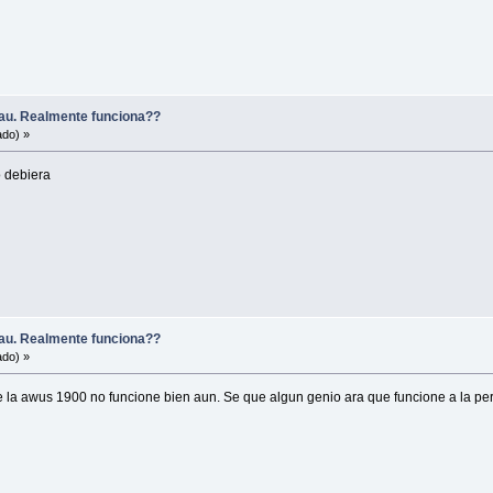
u. Realmente funciona??
ado) »
 debiera
u. Realmente funciona??
ado) »
 la awus 1900 no funcione bien aun. Se que algun genio ara que funcione a la p