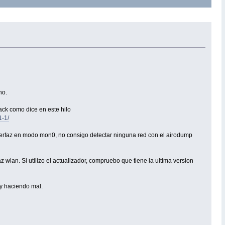
no.
rack como dice en este hilo
1-1/
nterfaz en modo mon0, no consigo detectar ninguna red con el airodump
z wlan. Si utilizo el actualizador, compruebo que tiene la ultima version
oy haciendo mal.