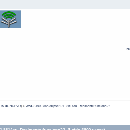
Nu
UARIONUEVO
) »
AWUS1900 con chipset RTL8814au. Realmente funciona??
8814au. Realmente funciona?? (Leído 6800 veces)