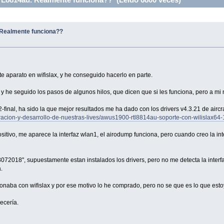
Realmente funciona??
e aparato en wifislax, y he conseguido hacerlo en parte.
 y he seguido los pasos de algunos hilos, que dicen que si les funciona, pero a mi 
2-final, ha sido la que mejor resultados me ha dado con los drivers v4.3.21 de airc
oracion-y-desarrollo-de-nuestras-lives/awus1900-rtl8814au-soporte-con-wilislax64-
sitivo, me aparece la interfaz wlan1, el airodump funciona, pero cuando creo la i
28072018", supuestamente estan instalados los drivers, pero no me detecta la interfa
a.
ionaba con wifislax y por ese motivo lo he comprado, pero no se que es lo que est
ecería.