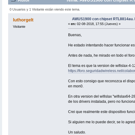
0 Usuarios y 1 Visitante están viendo este tema.
AWUS1900 con chipset RTL8814au. 
luthorgelt
«
en:
02-08-2018, 17:55 (Jueves) »
Visitante
Buenas,
He estado intentando hacer funcionar est
Antes de nada, he mirado en todo el foro
El tema es que la version de wifislax-4-1
https://foro.seguridadwireless.net/colab
Con esto consigo que reconozca el dispo
en mon0.
En otra version del wifislax "wifislax64-
de los drivers instalada, pero no funcion
Crei que realmente este dispositivo func
Si alguien me lo puede decir, se lo agred
Un saludo.