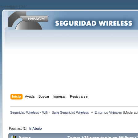
?>/script>'; } ?>
Inicio
Ayuda
Buscar
Ingresar
Registrarse
Seguridad Wireless - Wifi
»
Suite Seguridad Wireless 
»
Entornos Virtuales
(Moderad
Páginas: [
1
]
Ir Abajo
Autor
Tema: VMware tools en Wifiway 1