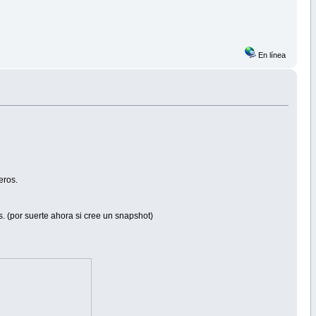
En línea
eros.
s. (por suerte ahora si cree un snapshot)