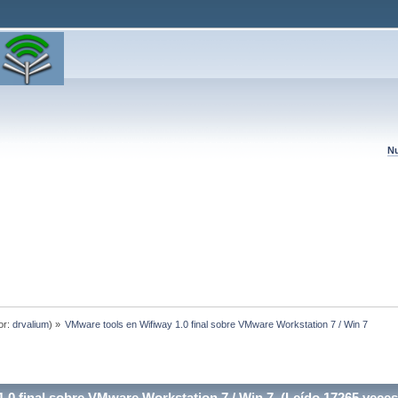
Nu
or:
drvalium
) »
VMware tools en Wifiway 1.0 final sobre VMware Workstation 7 / Win 7
.0 final sobre VMware Workstation 7 / Win 7 (Leído 17265 veces