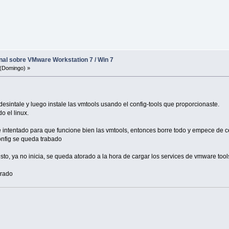
inal sobre VMware Workstation 7 / Win 7
(Domingo) »
desintale y luego instale las vmtools usando el config-tools que proporcionaste.
o el linux.
e intentado para que funcione bien las vmtools, entonces borre todo y empece de c
onfig se queda trabado
sto, ya no inicia, se queda atorado a la hora de cargar los services de vmware tool
orado