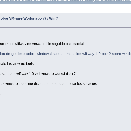
 sobre VMware Workstation 7 / Win 7
acion de wifiway en vmware. He seguido este tutorial
lacion-de-gnulinux-sobre-windows/manual-emulacion-wifiway-1-0-beta2-sobre-wind
alo las vmware tools.
usando el wifiway 1.0 y el vmware workstation 7.
ar las vmware tools, me dice que no pueden iniciar los servicios.
s