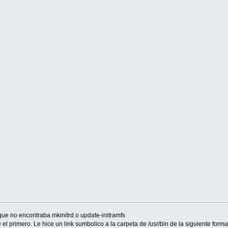
que no encontraba mkinitrd o update-initramfs
l primero. Le hice un link sumbolico a la carpeta de /usr/bin de la siguiente form