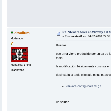
Re: VMware tools en Wifiway 1.0 f
drvalium
«
Respuesta #1 en:
04-02-2010, 22:36 
Moderador
Buenas
ese error viene producido por culpa de l
tools.
Mensajes: 17345
la modificación básicamente consiste 
Misántropo
desinstala la tools e instala estas otras 
vmware-config-tools.tar.gz
un saludo