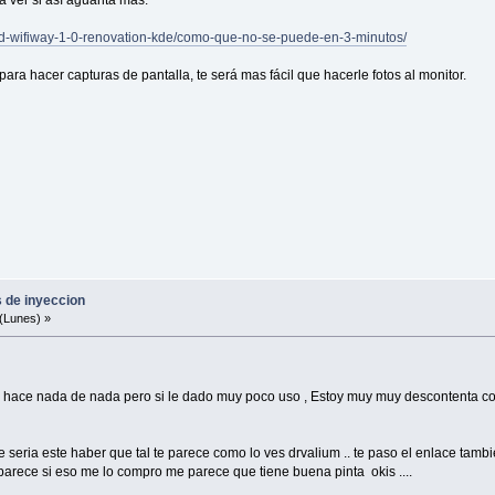
, a ver si así aguanta mas.
e-cd-wifiway-1-0-renovation-kde/como-que-no-se-puede-en-3-minutos/
ra hacer capturas de pantalla, te será mas fácil que hacerle fotos al monitor.
s de inyeccion
(Lunes) »
o hace nada de nada pero si le dado muy poco uso , Estoy muy muy descontenta con 
eria este haber que tal te parece como lo ves drvalium .. te paso el enlace tambi
e parece si eso me lo compro me parece que tiene buena pinta okis ....