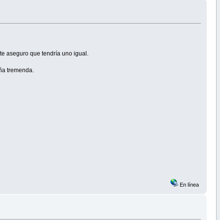
e aseguro que tendría uno igual.
aña tremenda.
En línea