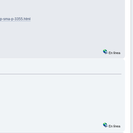
p-sma-p-3355.html
En línea
En línea