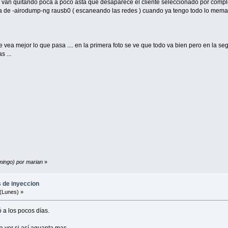
 van quitando poca a poco asta que desaparece el cliente seleccionado por compl
la de -airodump-ng rausb0 ( escaneando las redes ) cuando ya tengo todo lo mema
 vea mejor lo que pasa .... en la primera foto se ve que todo va bien pero en la s
s ...
mingo) por marian
»
s de inyeccion
(Lunes) »
 a los pocos días.