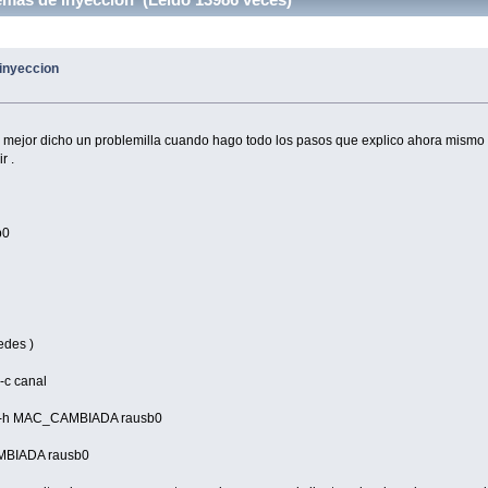
 inyeccion
 mejor dicho un problemilla cuando hago todo los pasos que explico ahora mismo 
r .
b0
edes )
-c canal
AP -h MAC_CAMBIADA rausb0
AMBIADA rausb0