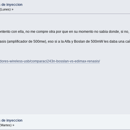
s de inyeccion
(Lunes) »
ento con ella, no me compre otra por que en su momento no sabia donde, si no, t
asis (amplificador de 500mw), eso si a la Alfa y Boslan de 500mW les daba una c
tadores-wireless-usb/comparaci243n-bosslan-vs-edimax-renasis/
s de inyeccion
(Martes) »