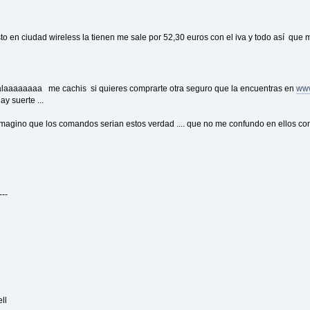
to en ciudad wireless la tienen me sale por 52,30 euros con el iva y todo así que me
alaaaaaaaa me cachis si quieres comprarte otra seguro que la encuentras en
www
ay suerte ...
magino que los comandos serian estos verdad .... que no me confundo en ellos como e
---
0
ll