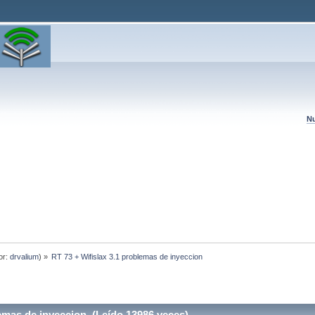
Nu
or:
drvalium
) »
RT 73 + Wifislax 3.1 problemas de inyeccion 
emas de inyeccion (Leído 13986 veces)