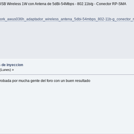
SB Wireless 1W con Antena de 5dBi-54Mbps - 802.11b/g - Conector RP-SMA
etwork_awus036h_adaptador_wireless_antena_5dbi-54mbps_802-11b-g_conector_r
s de inyeccion
(Lunes) »
 probada por mucha gente del foro con un buen resultado