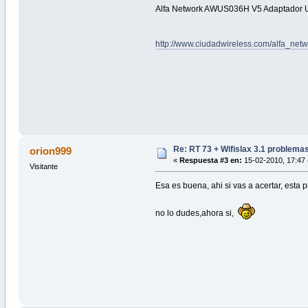
Alfa Network AWUS036H V5 Adaptador U
http://www.ciudadwireless.com/alfa_n
Re: RT 73 + Wifislax 3.1 problema
orion999
«
Respuesta #3 en:
15-02-2010, 17:47 
Visitante
Esa es buena, ahi si vas a acertar, esta
no lo dudes,ahora si,