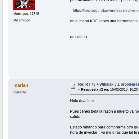
prueba filtrando solo tu router y tu canal
https://foro.seguridadwireless.net/liv
Mensajes: 17345
Misántropo
en el menú KDE tienes una herramienta pa
un saludo
Re: RT 73 + Wifislax 3.1 problema
marian
«
Respuesta #2 en:
15-02-2010, 16:20 
Visitante
Hola drvalium
Pues tienes toda la razón a muerto ya n
salido ..
Estado mirando para comprarme otro que s
hora de inyectar .. ya me dirás que tal t