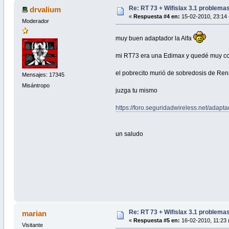
Re: RT 73 + Wifislax 3.1 problema
drvalium
«
Respuesta #4 en:
15-02-2010, 23:14 
Moderador
muy buen adaptador la Alfa
mi RT73 era una Edimax y quedé muy cont
el pobrecito murió de sobredosis de Ren
Mensajes: 17345
Misántropo
juzga tu mismo
https://foro.seguridadwireless.net/adap
un saludo
Re: RT 73 + Wifislax 3.1 problema
marian
«
Respuesta #5 en:
16-02-2010, 11:23 
Visitante