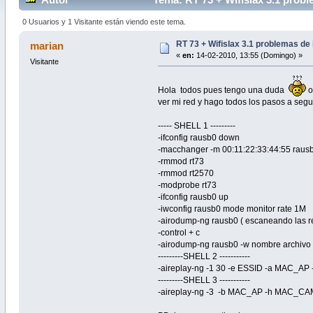
0 Usuarios y 1 Visitante están viendo este tema.
RT 73 + Wifislax 3.1 problemas de
marian
«
en:
14-02-2010, 13:55 (Domingo) »
Visitante
Hola todos pues tengo una duda
o
ver mi red y hago todos los pasos a segui
----- SHELL 1 ---------
-ifconfig rausb0 down
-macchanger -m 00:11:22:33:44:55 raus
-rmmod rt73
-rmmod rt2570
-modprobe rt73
-ifconfig rausb0 up
-iwconfig rausb0 mode monitor rate 1M
-airodump-ng rausb0 ( escaneando las r
-control + c
-airodump-ng rausb0 -w nombre archivo 
---------SHELL 2 -----------
-aireplay-ng -1 30 -e ESSID -a MAC_
---------SHELL 3 -----------
-aireplay-ng -3 -b MAC_AP -h MAC_C