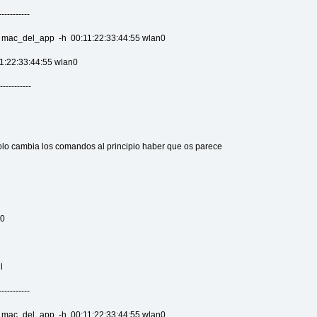
----------
-a mac_del_app -h 00:11:22:33:44:55 wlan0
11:22:33:44:55 wlan0
-----------
olo cambia los comandos al principio haber que os parece
n0
l
----------
-a mac_del_app -h 00:11:22:33:44:55 wlan0