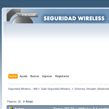
?>/script>'; } ?>
Inicio
Ayuda
Buscar
Ingresar
Registrarse
Seguridad Wireless - Wifi
»
Suite Seguridad Wireless 
»
Entornos Virtuales
(Moderad
Páginas: [
1
]
Ir Abajo
Autor
Tema: RT 73 + Wifislax 3.1 probl