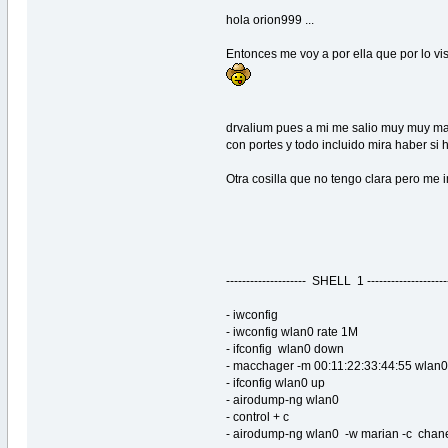
hola orion999 ...
Entonces me voy a por ella que por lo vis
drvalium pues a mi me salio muy muy m
con portes y todo incluido mira haber si h
Otra cosilla que no tengo clara pero me i
-------------------- SHELL 1 --------------------
- iwconfig
- iwconfig wlan0 rate 1M
- ifconfig wlan0 down
- macchager -m 00:11:22:33:44:55 wlan
- ifconfig wlan0 up
- airodump-ng wlan0
- control + c
- airodump-ng wlan0 -w marian -c chane