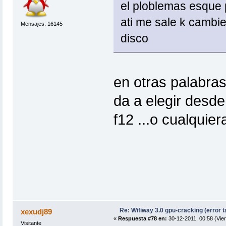
el ploblemas esque p
ati me sale k cambie
Mensajes: 16145
disco
en otras palabras.
da a elegir desd
f12 ...o cualquie
Re: Wifiway 3.0 gpu-cracking (error t
xexudj89
«
Respuesta #78 en:
30-12-2011, 00:58 (Vier
Visitante