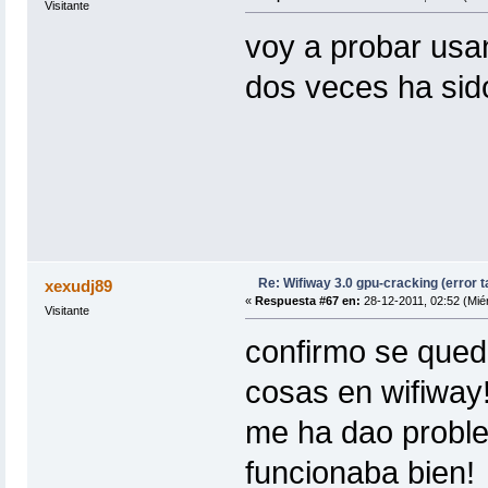
Visitante
voy a probar usa
dos veces ha sid
Re: Wifiway 3.0 gpu-cracking (error t
xexudj89
«
Respuesta #67 en:
28-12-2011, 02:52 (Miér
Visitante
confirmo se qued
cosas en wifiway!
me ha dao proble
funcionaba bien!