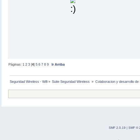
Páginas:
1
2
3
[
4
]
5
6
7
8
9
Ir Arriba
Seguridad Wireless - Wifi
»
Suite Seguridad Wireless 
»
Colaboracion y desarrollo de 
SMF 2.0.19
|
SMF © 