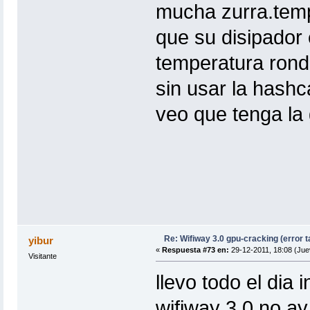
mucha zurra.temp
que su disipador 
temperatura rond
sin usar la hashc
veo que tenga la 
Re: Wifiway 3.0 gpu-cracking (error t
yibur
«
Respuesta #73 en:
29-12-2011, 18:08 (Jue
Visitante
llevo todo el dia 
wifiway 3.0 no a