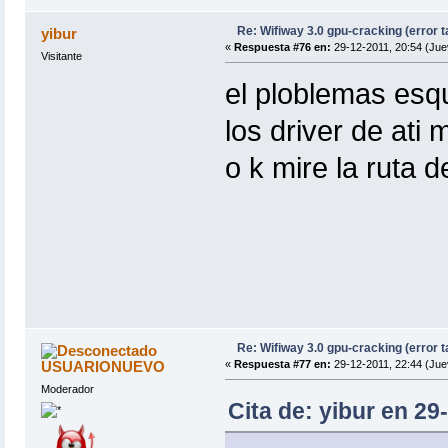
Re: Wifiway 3.0 gpu-cracking (error t
yibur
«
Respuesta #76 en:
29-12-2011, 20:54 (Jue
Visitante
el ploblemas esq
los driver de ati
o k mire la ruta d
Re: Wifiway 3.0 gpu-cracking (error t
USUARIONUEVO
«
Respuesta #77 en:
29-12-2011, 22:44 (Jue
Moderador
Cita de: yibur en 29