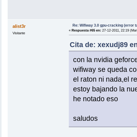
Re: Wifiway 3.0 gpu-cracking (error t
alist3r
«
Respuesta #65 en:
27-12-2011, 22:19 (Mar
Visitante
Cita de: xexudj89 en
con la nvidia gefor
wifiway se queda c
el raton ni nada,el 
estoy bajando la nue
he notado eso
saludos