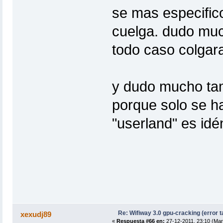
se mas especifico
cuelga. dudo muc
todo caso colgara
y dudo mucho tam
porque solo se ha
"userland" es idén
Re: Wifiway 3.0 gpu-cracking (error t
xexudj89
«
Respuesta #66 en:
27-12-2011, 23:10 (Mar