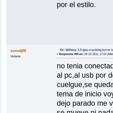
por el estilo.
Re: Wifiway 3.0 gpu-cracking (error t
xexudj89
«
Respuesta #69 en:
28-12-2011, 17:02 (Miér
Visitante
no tenia conectad
al pc,al usb por 
cuelgue,se queda
tema de inicio voy
dejo parado me vo
se mueve ni nada