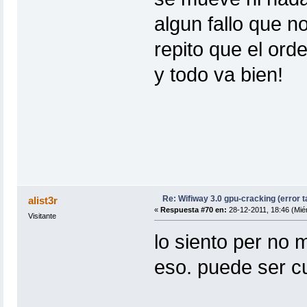
algun fallo que n
repito que el ord
y todo va bien!
Re: Wifiway 3.0 gpu-cracking (error t
alist3r
«
Respuesta #70 en:
28-12-2011, 18:46 (Miér
Visitante
lo siento per no 
eso. puede ser c