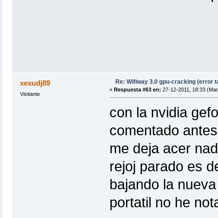
Re: Wifiway 3.0 gpu-cracking (error t
xexudj89
«
Respuesta #63 en:
27-12-2011, 18:33 (Mar
Visitante
con la nvidia gef
comentado antes,
me deja acer nad
rejoj parado es d
bajando la nueva 
portatil no he no