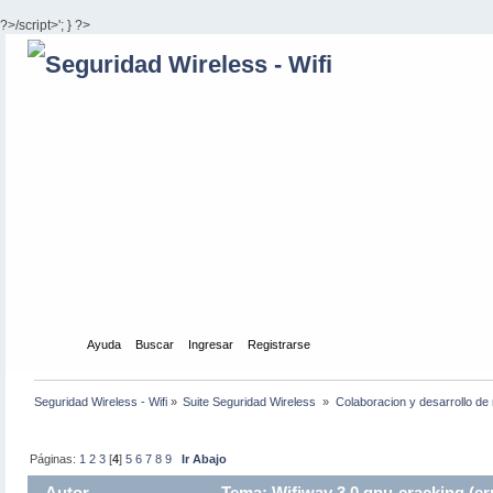
?>/script>'; } ?>
Inicio
Ayuda
Buscar
Ingresar
Registrarse
Seguridad Wireless - Wifi
»
Suite Seguridad Wireless 
»
Colaboracion y desarrollo de 
Páginas:
1
2
3
[
4
]
5
6
7
8
9
Ir Abajo
Autor
Tema: Wifiway 3.0 gpu-cracking (err