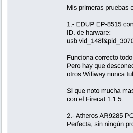
Mis primeras pruebas co
1.- EDUP EP-8515 con
ID. de harware:
usb vid_148f&pid_307
Funciona correcto todo,
Pero hay que desconect
otros Wifiway nunca tub
Si que noto mucha mas 
con el Firecat 1.1.5.
2.- Atheros AR9285 PC
Perfecta, sin ningún p