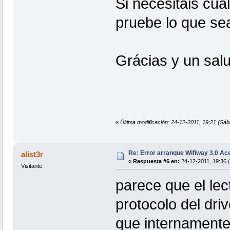
Si necesitais cua
pruebe lo que se
Grácias y un sal
«
Última modificación: 24-12-2011, 19:21 (Sá
Re: Error arranque Wifiway 3.0 A
alist3r
«
Respuesta #6 en:
24-12-2011, 19:36 
Visitante
parece que el lec
protocolo del dri
que internamente