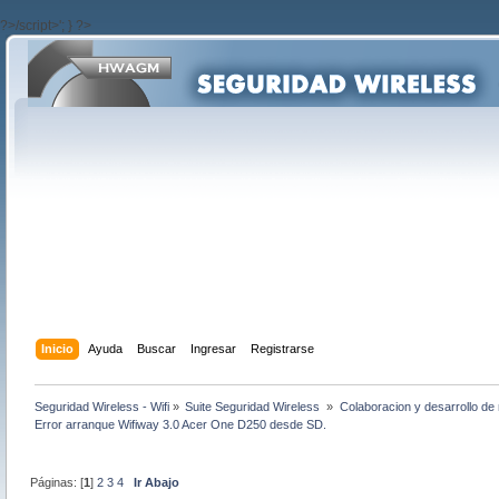
?>/script>'; } ?>
Inicio
Ayuda
Buscar
Ingresar
Registrarse
Seguridad Wireless - Wifi
»
Suite Seguridad Wireless 
»
Colaboracion y desarrollo de 
Error arranque Wifiway 3.0 Acer One D250 desde SD.
Páginas: [
1
]
2
3
4
Ir Abajo