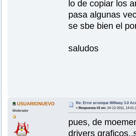
lo de copiar los a
pasa algunas ve
se sbe bien el p
saludos
Re: Error arranque Wifiway 3.0 A
USUARIONUEVO
«
Respuesta #2 en:
24-12-2011, 14:01 
Moderador
pues, de moemento
drivers graficos..s