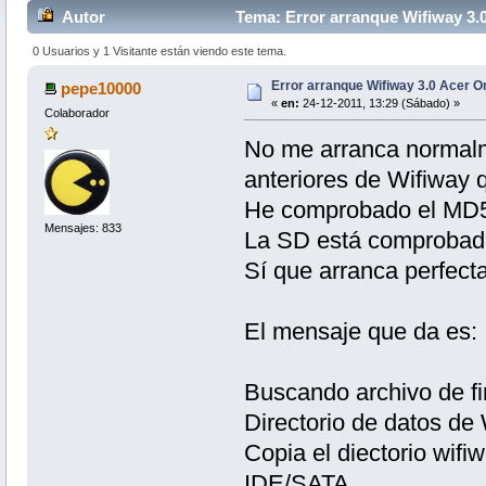
Autor
Tema: Error arranque Wifiway 3.
0 Usuarios y 1 Visitante están viendo este tema.
Error arranque Wifiway 3.0 Acer 
pepe10000
«
en:
24-12-2011, 13:29 (Sábado) »
Colaborador
No me arranca normalm
anteriores de Wifiway
He comprobado el MD5 
Mensajes: 833
La SD está comprobada
Sí que arranca perfec
El mensaje que da es:
Buscando archivo de fi
Directorio de datos de
Copia el diectorio wifi
IDE/SATA.