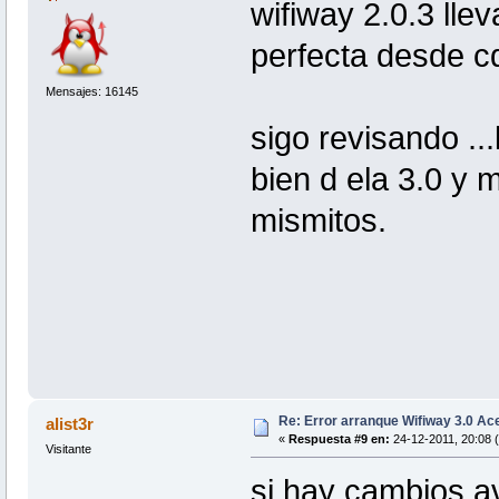
wifiway 2.0.3 lle
perfecta desde c
Mensajes: 16145
sigo revisando ..
bien d ela 3.0 y m
mismitos.
Re: Error arranque Wifiway 3.0 A
alist3r
«
Respuesta #9 en:
24-12-2011, 20:08 
Visitante
si hay cambios a