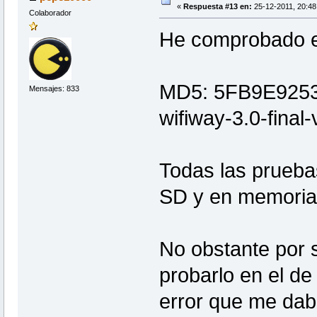
«
Respuesta #13 en:
25-12-2011, 20:48
Colaborador
He comprobado e
MD5: 5FB9E925
Mensajes: 833
wifiway-3.0-final-
Todas las prueb
SD y en memori
No obstante por 
probarlo en el d
error que me daba