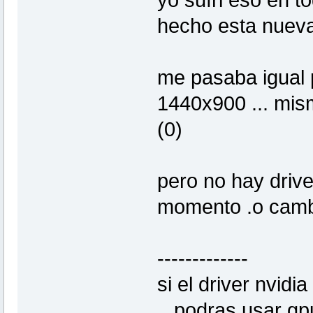
yo sufri eso en 
hecho esta nueva
me pasaba igual p
1440x900 ... mis
(0)
pero no hay drive
momento .o cambi
-------------
si el driver nvidi
...podras usar gp