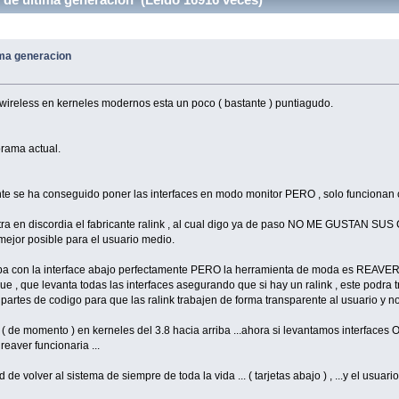
ima generacion
ireless en kerneles modernos esta un poco ( bastante ) puntiagudo.
orama actual.
ante se ha conseguido poner las interfaces en modo monitor PERO , solo funcionan 
entra en discordia el fabricante ralink , al cual digo ya de paso NO ME GUSTAN SUS
ejor posible para el usuario medio.
a con la interface abajo perfectamente PERO la herramienta de moda es REAVER , y 
que , que levanta todas las interfaces asegurando que si hay un ralink , este podra 
 partes de codigo para que las ralink trabajen de forma transparente al usuario y n
le ( de momento ) en kerneles del 3.8 hacia arriba ...ahora si levantamos int
reaver funcionaria ...
dad de volver al sistema de siempre de toda la vida ... ( tarjetas abajo ) , ...y el usua