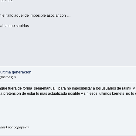
 decida.
 el fallo aquel de imposible asociar con ....
habia que subirlas.
 ultima generacion
(Viernes) »
nque fuera de forma semi-manual , para no imposibilitar a los usuarios de ralink y
la pretensión de estar lo más actualizada posible y sin esos últimos kernels no lo e
ernes) por popeye7
»