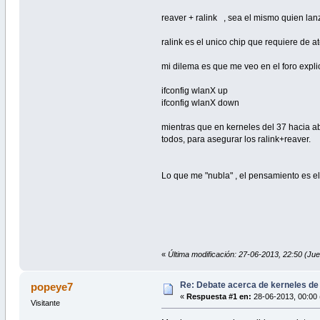
reaver + ralink , sea el mismo quien lan
ralink es el unico chip que requiere de at
mi dilema es que me veo en el foro explic
ifconfig wlanX up
ifconfig wlanX down
mientras que en kerneles del 37 hacia ab
todos, para asegurar los ralink+reaver.
Lo que me "nubla" , el pensamiento es el 
«
Última modificación: 27-06-2013, 22:50 
Re: Debate acerca de kerneles de
popeye7
«
Respuesta #1 en:
28-06-2013, 00:00 
Visitante