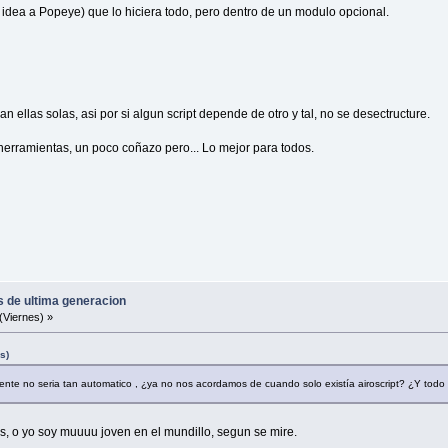
 idea a Popeye) que lo hiciera todo, pero dentro de un modulo opcional.
n ellas solas, asi por si algun script depende de otro y tal, no se desectructure.
herramientas, un poco coñazo pero... Lo mejor para todos.
s de ultima generacion
(Viernes) »
s)
te no seria tan automatico , ¿ya no nos acordamos de cuando solo existía airoscript? ¿Y todo 
jos, o yo soy muuuu joven en el mundillo, segun se mire.