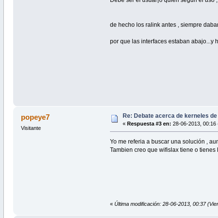
Debe ser el usuar¡o quien segun el uso ,
de hecho los ralink antes , siempre daban
por que las interfaces estaban abajo...y 
Re: Debate acerca de kerneles de
popeye7
«
Respuesta #3 en:
28-06-2013, 00:16 
Visitante
Yo me referia a buscar una solución , au
Tambien creo que wifislax tiene o tienes 
«
Última modificación: 28-06-2013, 00:37 (Vi