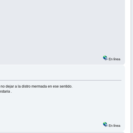
En línea
 no dejar a la distro mermada en ese sentido.
staria .
En línea