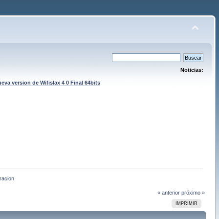
Noticias:
eva version de Wifislax 4 0 Final 64bits
racion
« anterior
próximo »
IMPRIMIR