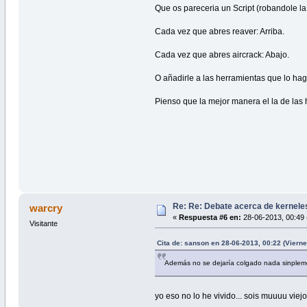
Que os pareceria un Script (robandole la
Cada vez que abres reaver: Arriba.
Cada vez que abres aircrack: Abajo.
O añadirle a las herramientas que lo haga
Pienso que la mejor manera el la de las 
Re: Re: Debate acerca de kernele
warcry
«
Respuesta #6 en:
28-06-2013, 00:49 
Visitante
Cita de: sanson en 28-06-2013, 00:22 (Vierne
Además no se dejaría colgado nada sinplemen
yo eso no lo he vivido... sois muuuu vie