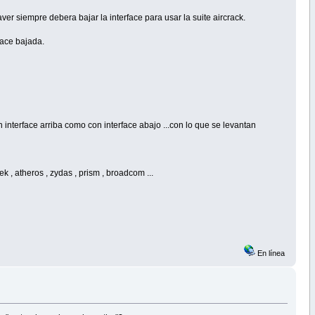
er siempre debera bajar la interface para usar la suite aircrack.
rface bajada.
 interface arriba como con interface abajo ...con lo que se levantan
k , atheros , zydas , prism , broadcom ...
En línea