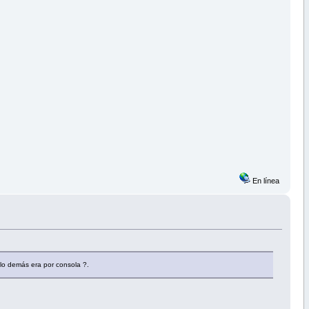
En línea
lo demás era por consola ?.