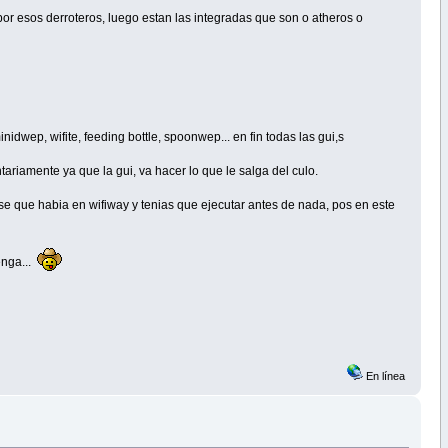
por esos derroteros, luego estan las integradas que son o atheros o
idwep, wifite, feeding bottle, spoonwep... en fin todas las gui,s
untariamente ya que la gui, va hacer lo que le salga del culo.
, ese que habia en wifiway y tenias que ejecutar antes de nada, pos en este
enga...
En línea