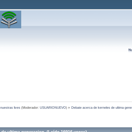
Nu
 nuestras lives
(Moderador:
USUARIONUEVO
) »
Debate acerca de kerneles de ultima gene
 de ultima generacion (Leído 16916 veces)