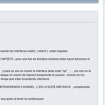
cuando las interfaces reales ( wlanX ) estan bajadas.
 CHIPSETS , pero una live de tematica wireless debe hacer funcionar el
para su uso en reaver la interface debe estar "up" , .... por eso en la
trabajar en reaver de manera trasparente al usuario , incluso en los
o tenga que estar levantando interfaces.
erfaces OBTENDREMOS CHANNEL -1 EN LA SUITE AIRCRACK ...complicando
rio sea quien al tener la combinacion