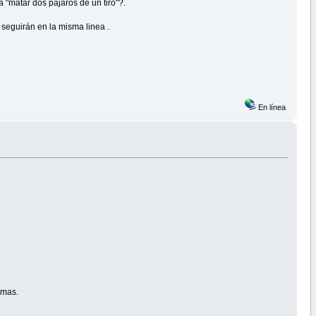
a "matar dos pajaros de un tiro"?.
, seguirán en la misma linea .
En línea
emas.