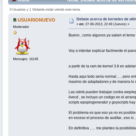
0 Usuarios y 1 Visitante están viendo este tema.
Debate acerca de kerneles de ult
USUARIONUEVO
«
en:
27-06-2013, 22:49 (Jueves) »
Moderador
Bueno , como algunos ya saben el tema w
Voy a intentar explicar facilmente el pan
Mensajes: 16145
a partir de la ram de kernel 3.8 en adel
Hasta aqui todo seria normal , ... pero 
maximo de adaptadores y de manera lo m
Las ralink pueden trabajar contra wep/wp
livecd , se incluyo un codigo en el arran
scripts wpspingenerator y goyscripts hay
El problema es que eso ya no es posib
en exceso el proceso de auditar...eso si , 
En definitiva , .... me planteo la posibili