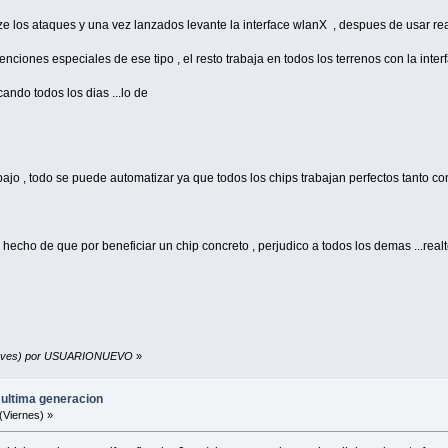
ze los ataques y una vez lanzados levante la interface wlanX , despues de usar reav
enciones especiales de ese tipo , el resto trabaja en todos los terrenos con la inte
ando todos los dias ...lo de
ajo , todo se puede automatizar ya que todos los chips trabajan perfectos tanto con
hecho de que por beneficiar un chip concreto , perjudico a todos los demas ...realte
(Jueves) por USUARIONUEVO
»
 ultima generacion
(Viernes) »