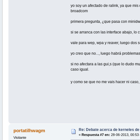
yo soy un afectado de ralink, ya que mis
broadcom
primera pregunta, ¿que pasa con minidwe
si se arranca con las interface abajo, lo 
vale para wep, wpa y reaver, luego dos se
yo creo que no..., luego habrá problemas c
si no afectara a las gui,s (que lo dudo m
caso igual.
y como se que no me vais hacer ni caso, 
Re: Debate acerca de kerneles de
portatilhwagm
«
Respuesta #7 en:
28-06-2013, 00:53 
Visitante