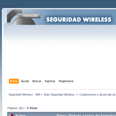
?>/script>'; } ?>
Inicio
Ayuda
Buscar
Ingresar
Registrarse
Seguridad Wireless - Wifi
»
Suite Seguridad Wireless 
»
Colaboracion y desarrollo de
Páginas: [
1
]
2
Ir Abajo
Autor
Tema: Debate acerca de kerneles