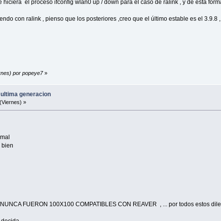
 hiciera el proceso ifconfig wlan0 up / down para el caso de ralink , y de esta form
do con ralink , pienso que los posteriores ,creo que el último estable es el 3.9.8 
ernes) por popeye7
»
 ultima generacion
(Viernes) »
 mal
> bien
. QUE NUNCA FUERON 100X100 COMPATIBLES CON REAVER , ... por todos estos dil