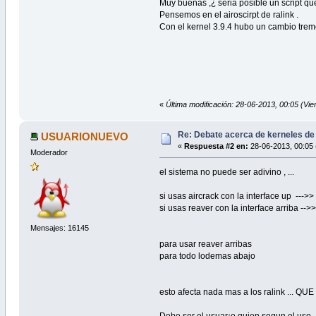
Muy buenas ,¿ seria posible un script que
Pensemos en el airoscirpt de ralink .
Con el kernel 3.9.4 hubo un cambio tremen
«
Última modificación: 28-06-2013, 00:05 (Vi
Re: Debate acerca de kerneles de
USUARIONUEVO
«
Respuesta #2 en:
28-06-2013, 00:05 
Moderador
el sistema no puede ser adivino , ...
si usas aircrack con la interface up --->>
si usas reaver con la interface arriba -->
Mensajes: 16145
para usar reaver arribas
para todo lodemas abajo
esto afecta nada mas a los ralink ..