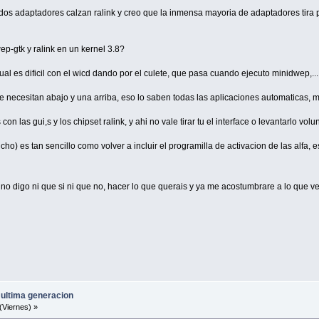
 dos adaptadores calzan ralink y creo que la inmensa mayoria de adaptadores tira 
p-gtk y ralink en un kernel 3.8?
cual es dificil con el wicd dando por el culete, que pasa cuando ejecuto minidwep,...
 necesitan abajo y una arriba, eso lo saben todas las aplicaciones automaticas, min
on las gui,s y los chipset ralink, y ahi no vale tirar tu el interface o levantarlo vol
ucho) es tan sencillo como volver a incluir el programilla de activacion de las alfa
no digo ni que si ni que no, hacer lo que querais y ya me acostumbrare a lo que v
 ultima generacion
(Viernes) »