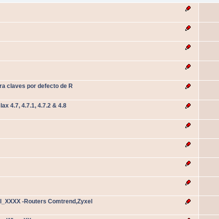
ra claves por defecto de R
 4.7, 4.7.1, 4.7.2 & 4.8
el_XXXX -Routers Comtrend,Zyxel