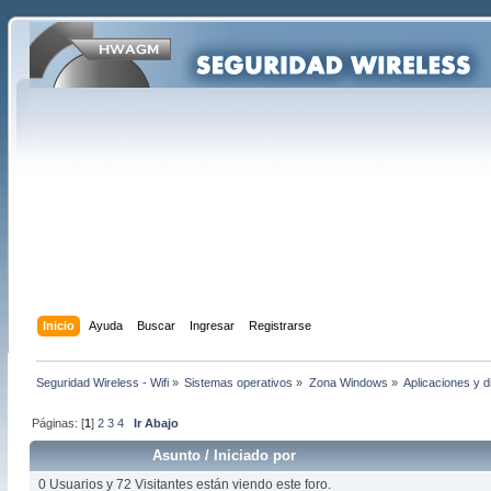
Inicio
Ayuda
Buscar
Ingresar
Registrarse
Seguridad Wireless - Wifi
»
Sistemas operativos
»
Zona Windows
»
Aplicaciones y 
Páginas: [
1
]
2
3
4
Ir Abajo
Asunto
/
Iniciado por
0 Usuarios y 72 Visitantes están viendo este foro.