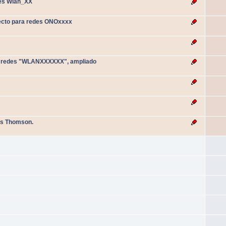
des Wlan_XX
fecto para redes ONOxxxx
a redes "WLANXXXXXX", ampliado
rs Thomson.