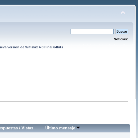
Noticias:
eva version de Wifislax 4 0 Final 64bits
espuestas
/
Vistas
Último mensaje