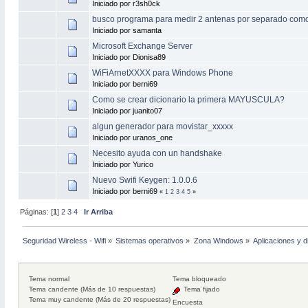
Iniciado por r3sh0ck
busco programa para medir 2 antenas por separado como 
Iniciado por samanta
Microsoft Exchange Server
Iniciado por Dionisa89
WiFiArnetXXXX para Windows Phone
Iniciado por berni69
Como se crear dicionario la primera MAYUSCULA?
Iniciado por juanito07
algun generador para movistar_xxxxx
Iniciado por uranos_one
Necesito ayuda con un handshake
Iniciado por Yurico
Nuevo Swifi Keygen: 1.0.0.6
Iniciado por berni69
«
1
2
3
4
5
»
Páginas: [
1
]
2
3
4
Ir Arriba
Seguridad Wireless - Wifi
»
Sistemas operativos
»
Zona Windows
»
Aplicaciones y 
Tema normal
Tema bloqueado
Tema candente (Más de 10 respuestas)
Tema fijado
Tema muy candente (Más de 20 respuestas)
Encuesta