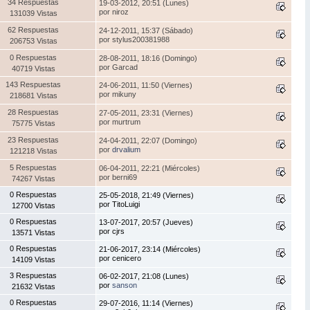
34 Respuestas
19-03-2012, 20:51 (Lunes)
por niroz
131039 Vistas
62 Respuestas
24-12-2011, 15:37 (Sábado)
por stylus200381988
206753 Vistas
0 Respuestas
28-08-2011, 18:16 (Domingo)
por Garcad
40719 Vistas
143 Respuestas
24-06-2011, 11:50 (Viernes)
por mikuny
218681 Vistas
28 Respuestas
27-05-2011, 23:31 (Viernes)
por murtrum
75775 Vistas
23 Respuestas
24-04-2011, 22:07 (Domingo)
por
drvalium
121218 Vistas
5 Respuestas
06-04-2011, 22:21 (Miércoles)
por berni69
74267 Vistas
0 Respuestas
25-05-2018, 21:49 (Viernes)
por TitoLuigi
12700 Vistas
0 Respuestas
13-07-2017, 20:57 (Jueves)
por cjrs
13571 Vistas
0 Respuestas
21-06-2017, 23:14 (Miércoles)
por cenicero
14109 Vistas
3 Respuestas
06-02-2017, 21:08 (Lunes)
por
sanson
21632 Vistas
0 Respuestas
29-07-2016, 11:14 (Viernes)