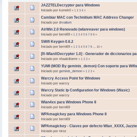
JAZZTELDecrypter para Windows
Iniciado por kumek0
«
1
2
3
4
»
Cambiar MAC con Technitium MAC Address Changer
Iniciado por
drvalium
AirWin 2.0 Renovado (wlanreaver para windows)
Iniciado por berni69
«
1
2
3
4
5
6
7
8
9
»
SWifi Keygen 0.6.2
Iniciado por berni69
«
1
2
3
4
5
6
7
8
...
10
»
[R-WlanXDecrypter 1.0] - Generador de diccionarios pa
Iniciado por nhaalclkiemr
«
1
2
3
»
YUMI (MOD By geminis_demon) Con soporte para Wifislax
Iniciado por
geminis_demon
«
1
2
3
»
Warcry Access Point for Windows
Iniciado por warcry
Warcry Static Ip Configuration for Windows (Wasic)
Iniciado por warcry
Wlan4xx para Windows Phone 8
Iniciado por berni69
WPAmagickey para Windows Phone 8
Iniciado por berni69
WPAmagickey - Claves por defecto Wlan_XXXX, Jazzt
Iniciado por niroz