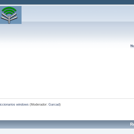
Nu
diccionarios windows
(Moderador:
Garcad
)
R