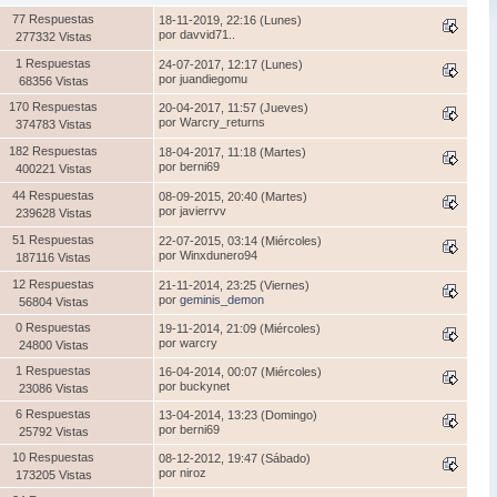
77 Respuestas
18-11-2019, 22:16 (Lunes)
por davvid71..
277332 Vistas
1 Respuestas
24-07-2017, 12:17 (Lunes)
por juandiegomu
68356 Vistas
170 Respuestas
20-04-2017, 11:57 (Jueves)
por Warcry_returns
374783 Vistas
182 Respuestas
18-04-2017, 11:18 (Martes)
por berni69
400221 Vistas
44 Respuestas
08-09-2015, 20:40 (Martes)
por javierrvv
239628 Vistas
51 Respuestas
22-07-2015, 03:14 (Miércoles)
por Winxdunero94
187116 Vistas
12 Respuestas
21-11-2014, 23:25 (Viernes)
por
geminis_demon
56804 Vistas
0 Respuestas
19-11-2014, 21:09 (Miércoles)
por warcry
24800 Vistas
1 Respuestas
16-04-2014, 00:07 (Miércoles)
por buckynet
23086 Vistas
6 Respuestas
13-04-2014, 13:23 (Domingo)
por berni69
25792 Vistas
10 Respuestas
08-12-2012, 19:47 (Sábado)
por niroz
173205 Vistas