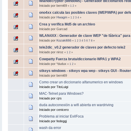
Wlandecrypter (windows) - Generador diccionarios re
Iniciado por berni69
«
1
2
»
ono4xx calcula las posibles claves (WEP/WPA) por de
Iniciado por
Hwagm
«
1
2
3
4
»
Crea y verifica Md5 de un archivo
Iniciado por Garcad
WLAN4XX : Generador de clave WEP "de fábrica" par
Iniciado por
Kozaki666
«
1
2
3
4
5
6
7
8
»
tele2dic_v0.2 generador de claves por defecto tele2
Iniciado por niroz
«
1
2
»
Cowpatty Fuerza bruta/diccionario WPA1 y WPA2
Iniciado por *dudux
«
1
2
»
stkeys windows - stkeys wpa wep - stkeys GUI - Route
Iniciado por berni69
Como crear un diccionario alfanumerico en windows
Iniciado por TitoLuigi
MAC-Telnet para Windows?
Iniciado por cjrs
duda autoconexión a wifi abierta en wardriving
Iniciado por cenicero
Problema al iniciar EvilFoca
Iniciado por fedeggj
wash da error