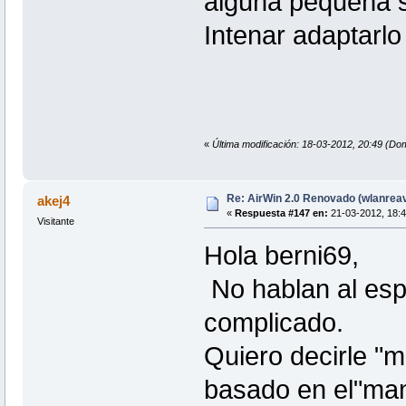
alguna pequeña s
Intenar adaptarlo
«
Última modificación: 18-03-2012, 20:49 (Do
Re: AirWin 2.0 Renovado (wlanrea
akej4
«
Respuesta #147 en:
21-03-2012, 18:4
Visitante
Hola berni69,
No hablan al espa
complicado.
Quiero decirle "m
basado en el"mana