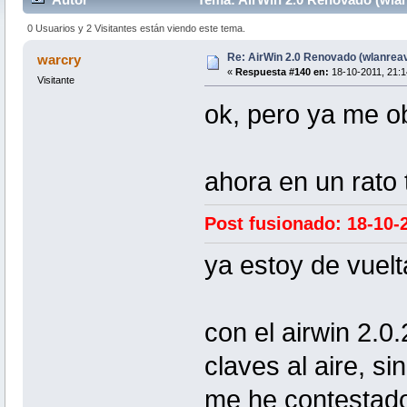
0 Usuarios y 2 Visitantes están viendo este tema.
Re: AirWin 2.0 Renovado (wlanrea
warcry
«
Respuesta #140 en:
18-10-2011, 21:1
Visitante
ok, pero ya me ob
ahora en un rato 
Post fusionado: 18-10-2
ya estoy de vuelt
con el airwin 2.0
claves al aire, s
me he contestado