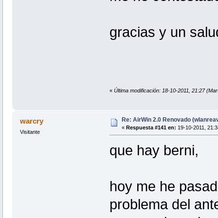
gracias y un sal
«
Última modificación: 18-10-2011, 21:27 (Mar
Re: AirWin 2.0 Renovado (wlanrea
warcry
«
Respuesta #141 en:
19-10-2011, 21:3
Visitante
que hay berni,
hoy me he pasado 
problema del anter