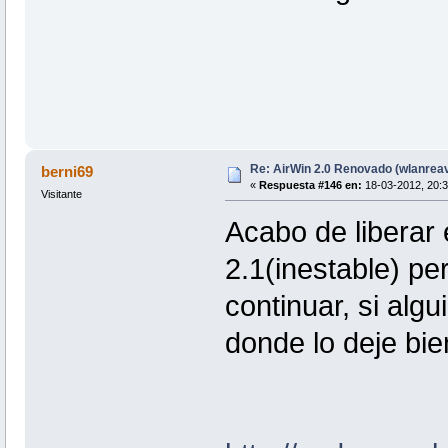
Re: AirWin 2.0 Renovado (wlanrea
berni69
«
Respuesta #146 en:
18-03-2012, 20:3
Visitante
Acabo de liberar 
2.1(inestable) pe
continuar, si alg
donde lo deje bi