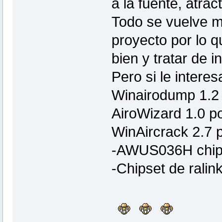
a la fuente, atrac
Todo se vuelve m
proyecto por lo q
bien y tratar de i
Pero si le intere
Winairodump 1.2
AiroWizard 1.0 p
WinAircrack 2.7 
-AWUS036H chips
-Chipset de ral