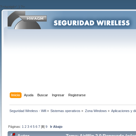
?>/script>'; } ?>
Inicio
Ayuda
Buscar
Ingresar
Registrarse
Seguridad Wireless - Wifi
»
Sistemas operativos
»
Zona Windows
»
Aplicaciones y d
Páginas:
1
2
3
4
5
6
7
[
8
]
9
Ir Abajo
Autor
Tema: AirWin 2.0 Renovado (wlan