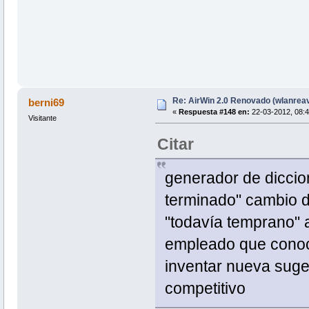
Re: AirWin 2.0 Renovado (wlanrea
berni69
«
Respuesta #148 en:
22-03-2012, 08:4
Visitante
Citar
generador de diccio
terminado" cambio d
"todavía temprano" 
empleado que conoc
inventar nueva suger
competitivo