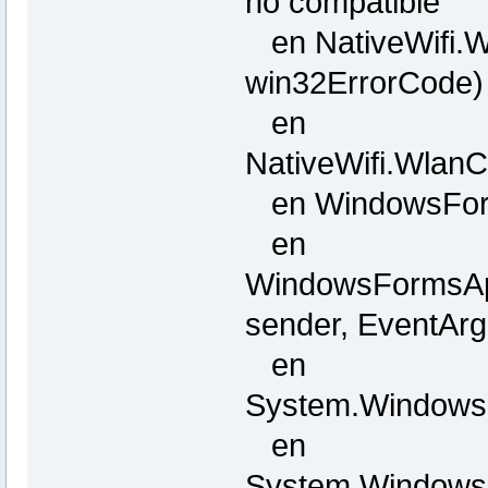
no compatible
en NativeWifi.Wl
win32ErrorCode)
en
NativeWifi.WlanC
en WindowsForms
en
WindowsFormsApp
sender, EventArg
en
System.Windows.
en
System.Windows.