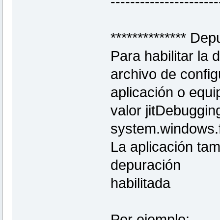
----------------------
************** Dep
Para habilitar la 
archivo de config
aplicación o equi
valor jitDebuggin
system.windows.
La aplicación tam
depuración
habilitada
Por ejemplo: