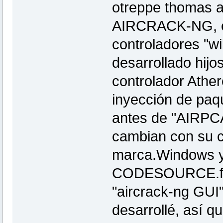
otreppe thomas a
AIRCRACK-NG, es
controladores "w
desarrollado hijo
controlador Athe
inyección de paq
antes de "AIRPCA
cambian con su ch
marca.Windows y 
CODESOURCE.fr l
"aircrack-ng GUI
desarrollé, así 