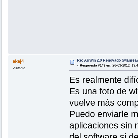
Re: AirWin 2.0 Renovado (wlanrea
akej4
«
Respuesta #149 en:
26-03-2012, 19:4
Visitante
Es realmente difí
Es una foto de w
vuelve más compl
Puedo enviarle m
aplicaciones sin
del software si d