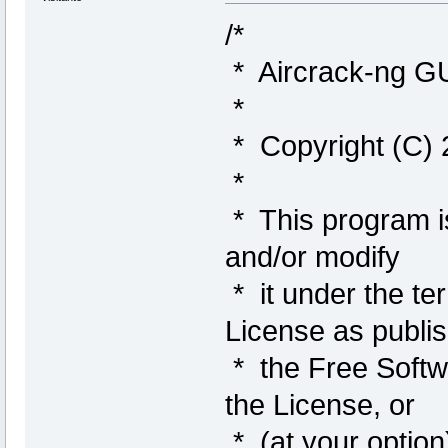
/*
* Aircrack-ng G
*
* Copyright (C)
*
* This program is
and/or modify
* it under the t
License as publi
* the Free Softwa
the License, or
* (at your option)