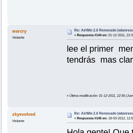
Re: AirWin 2.0 Renovado (wlanrea
warcry
«
Respuesta #144 en:
01-12-2011, 22:3
Visitante
lee el primer me
tendrás mas cl
«
Última modificación: 01-12-2011, 22:56 (Ju
Re: AirWin 2.0 Renovado (wlanrea
zkyevolved
«
Respuesta #145 en:
18-03-2012, 12:5
Visitante
Hola gente! Que 