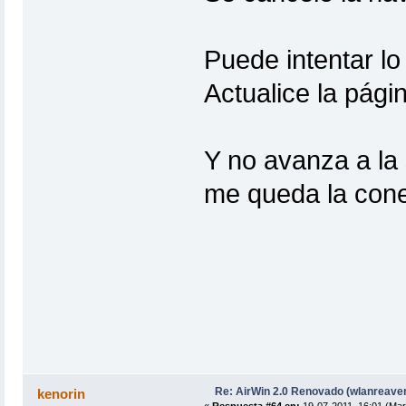
Puede intentar lo
Actualice la pági
Y no avanza a la 
me queda la cone
Re: AirWin 2.0 Renovado (wlanreave
kenorin
«
Respuesta #64 en:
19-07-2011, 16:01 (Mar