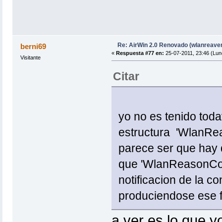
Re: AirWin 2.0 Renovado (wlanreave
berni69
«
Respuesta #77 en:
25-07-2011, 23:46 (Lun
Visitante
Citar
yo no es tenido tod
estructura 'WlanRea
parece ser que hay q
que 'WlanReasonCod
notificacion de la 
produciendose ese 
a ver es lo que y