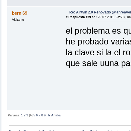
Re: AirWin 2.0 Renovado (wlanreave
berni69
«
Respuesta #79 en:
25-07-2011, 23:59 (Lun
Visitante
el problema es qu
he probado varias
la clave si la el 
que sale uuna pa
Páginas:
1
2
3
[
4
]
5
6
7
8
9
Ir Arriba