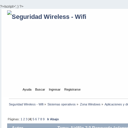
?>/script>'; } ?>
Inicio
Ayuda
Buscar
Ingresar
Registrarse
Seguridad Wireless - Wifi
»
Sistemas operativos
»
Zona Windows
»
Aplicaciones y d
Páginas:
1
2
3
[
4
]
5
6
7
8
9
Ir Abajo
Autor
Tema: AirWin 2.0 Renovado (wlanre