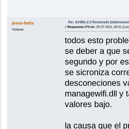
Re: AirWin 2.0 Renovado (wlanreave
jesus-betis
«
Respuesta #74 en:
25-07-2011, 00:41 (Lun
Visitante
todos esto probl
se deber a que se
segundo y por es
se sicroniza corr
desconeciones va
managewifi.dll y 
valores bajo.
la causa que el p