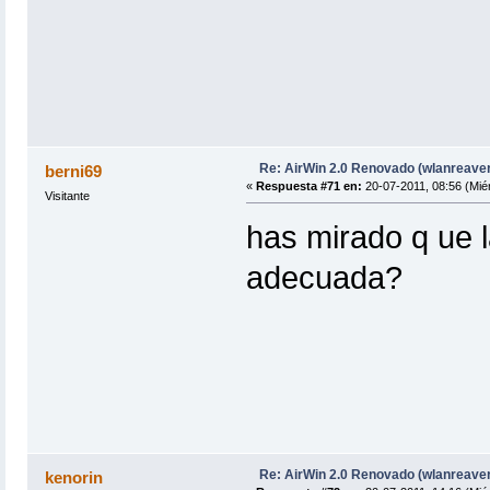
Re: AirWin 2.0 Renovado (wlanreave
berni69
«
Respuesta #71 en:
20-07-2011, 08:56 (Miér
Visitante
has mirado q ue l
adecuada?
Re: AirWin 2.0 Renovado (wlanreave
kenorin