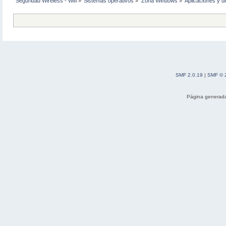
Seguridad Wireless - Wifi
»
Sistemas operativos
»
Zona Windows
»
Aplicaciones y d
SMF 2.0.19
|
SMF © 
Página generada