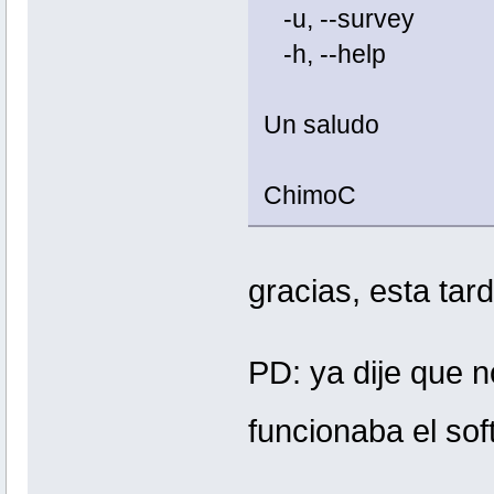
-u, --survey U
-h, --help
Un saludo
ChimoC
gracias, esta tar
PD: ya dije que n
funcionaba el so