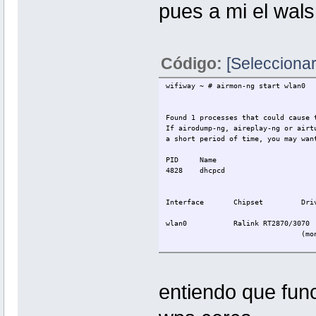
pues a mi el wal
Código:
[Seleccionar
wifiway ~ # airmon-ng start wlan0
Found 1 processes that could cause 
If airodump-ng, aireplay-ng or airt
a short period of time, you may wan
PID Name
4828 dhcpcd
Interface Chipset Driv
wlan0 Ralink RT2870/3070 r
(monitor mode ena
wifiway ~ # walsh -i mon0
Walsh v1.4 WiFi Protected Setup Sca
entiendo que fun
Copyright (c) 2011, Tactical Networ
BSSID Channel WPS V