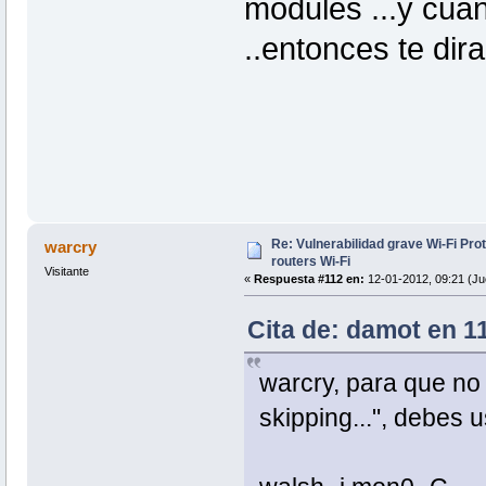
modules ...y cua
..entonces te dir
Re: Vulnerabilidad grave Wi-Fi Pr
warcry
routers Wi-Fi
Visitante
«
Respuesta #112 en:
12-01-2012, 09:21 (Ju
Cita de: damot en 1
warcry, para que no 
skipping...", debes 