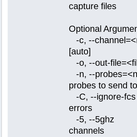
capture files
Optional Argumen
-c, --channe
[auto]
-o, --out-file=
-n, --probe
probes to send t
-C, --ignore
errors
-5, --5gh
channels