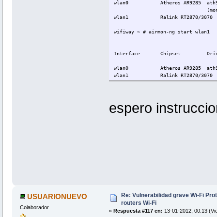
wlan0 Atheros AR9285 ath9k 
(monitor mode ena
wlan1 Ralink RT2870/3070 r
wifiway ~ # airmon-ng start wlan1
Interface Chipset Driv
wlan0 Atheros AR9285 ath9k 
wlan1 Ralink RT2870/3070 r
(monitor mode ena
mon0 Atheros AR9285 ath9k 
espero instrucci
wifiway ~ # walsh -i mon1 -C
Scanning for supported APs...
00:1EDITADO WLAN_EDITADO
Re: Vulnerabilidad grave Wi-Fi Pr
USUARIONUEVO
routers Wi-Fi
Colaborador
«
Respuesta #117 en:
13-01-2012, 00:13 (Vi