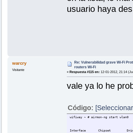
usuario haya des
Re: Vulnerabilidad grave Wi-Fi Pr
warcry
routers Wi-Fi
Visitante
«
Respuesta #115 en:
12-01-2012, 21:14 (Ju
vale ya lo he pr
Código:
[Seleccionar
wifiway ~ # airmon-ng start wlan0
Interface Chipset Driv