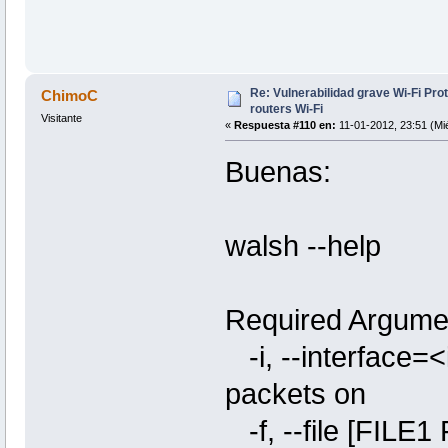
Re: Vulnerabilidad grave Wi-Fi Pr
ChimoC
routers Wi-Fi
Visitante
«
Respuesta #110 en:
11-01-2012, 23:51 (Mié
Buenas:
walsh --help
Required Argume
-i, --interfac
packets on
-f, --file [FILE