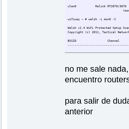
wlan0 Ralink RT2870/3070 r
(monitor mode ena
wifiway ~ # walsh -i mon0 -C
Walsh v1.4 WiFi Protected Setup Sca
Copyright (c) 2011, Tactical Networ
BSSID Channel WPS V
-----------------------------------
no me sale nada,
encuentro routers
para salir de dud
anterior