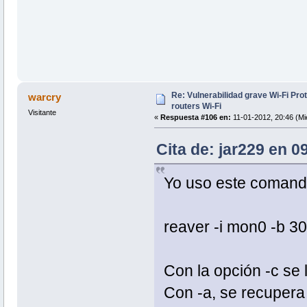
Re: Vulnerabilidad grave Wi-Fi Pr
warcry
routers Wi-Fi
Visitante
«
Respuesta #106 en:
11-01-2012, 20:46 (Mi
Cita de: jar229 en 0
Yo uso este comand
reaver -i mon0 -b 
Con la opción -c se l
Con -a, se recupera 