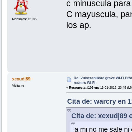
c minuscula para 
C mayuscula, par
Mensajes: 16145
los ap.
Re: Vulnerabilidad grave Wi-Fi Pr
xexudj89
routers Wi-Fi
Visitante
«
Respuesta #109 en:
11-01-2012, 23:45 (Mi
Cita de: warcry en 1
Cita de: xexudj89 
a mi no me sale ni 