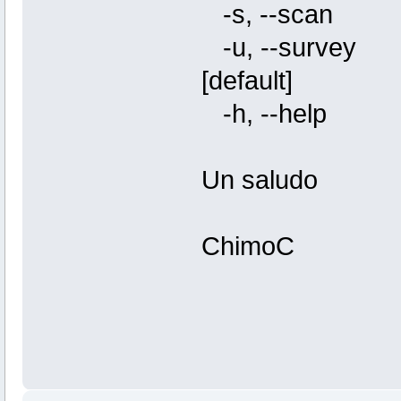
-s, --sca
-u, --surv
[default]
-h, --hel
Un saludo
ChimoC