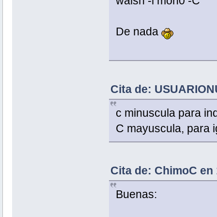
walsh -i mon0 -C
De nada
Cita de: USUARIONU
c minuscula para ind
C mayuscula, para i
Cita de: ChimoC en 
Buenas: