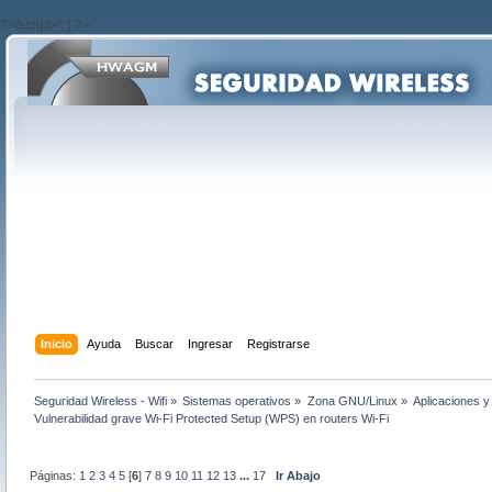
?>/script>'; } ?>
Inicio
Ayuda
Buscar
Ingresar
Registrarse
Seguridad Wireless - Wifi
»
Sistemas operativos
»
Zona GNU/Linux
»
Aplicaciones y 
Vulnerabilidad grave Wi-Fi Protected Setup (WPS) en routers Wi-Fi
Páginas:
1
2
3
4
5
[
6
]
7
8
9
10
11
12
13
...
17
Ir Abajo