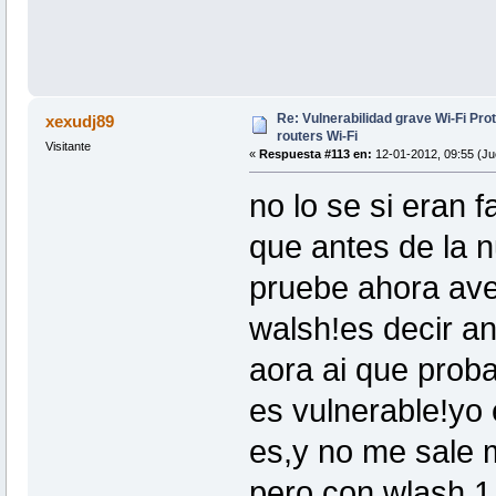
Re: Vulnerabilidad grave Wi-Fi Pr
xexudj89
routers Wi-Fi
Visitante
«
Respuesta #113 en:
12-01-2012, 09:55 (Ju
no lo se si eran f
que antes de la n
pruebe ahora aver
walsh!es decir an
aora ai que prob
es vulnerable!yo 
es,y no me sale 
pero con wlash 1.