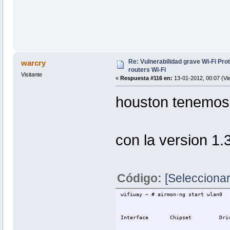
Re: Vulnerabilidad grave Wi-Fi Pr
warcry
routers Wi-Fi
Visitante
«
Respuesta #116 en:
13-01-2012, 00:07 (Vi
houston tenemos 
con la version 1.
Código:
[Seleccionar
wifiway ~ # airmon-ng start wlan0
Interface Chipset Driv