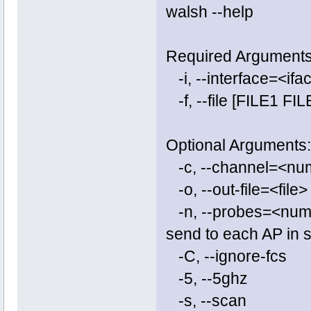
walsh --help
Required Arguments
-i, --interface=<i
-f, --file [FILE1 FI
Optional Arguments:
-c, --channel=<n
-o, --out-file=<fi
-n, --probes=<
send to each AP in 
-C, --ignore-fc
-5, --5ghz Us
-s, --scan 