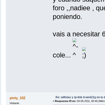
foro ,,nadiee , qu
poniendo.
vais a necesitar 
cole...
Re: wifislax y tp-link tl-wn422g no la 
pinty_102
«
Respuesta #9 en:
04-05-2011, 00:49 (Miérc
Visitante