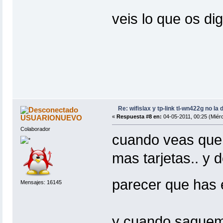
veis lo que os d
Re: wifislax y tp-link tl-wn422g no la 
USUARIONUEVO
«
Respuesta #8 en:
04-05-2011, 00:25 (Miérc
Colaborador
cuando veas que 
mas tarjetas.. y 
parecer que has
Mensajes: 16145
y cuando saquemos