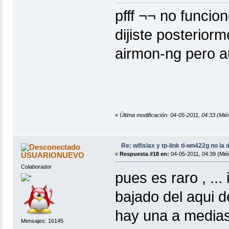
pfff ¬¬ no funcio
dijiste posterior
airmon-ng pero au
«
Última modificación: 04-05-2011, 04:33 (Miér
Re: wifislax y tp-link tl-wn422g no la 
USUARIONUEVO
«
Respuesta #18 en:
04-05-2011, 04:39 (Miér
Colaborador
pues es raro , ...
bajado del aqui de
hay una a medias
Mensajes: 16145