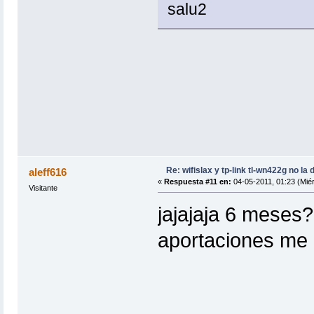
salu2
Re: wifislax y tp-link tl-wn422g no la 
aleff616
«
Respuesta #11 en:
04-05-2011, 01:23 (Miér
Visitante
jajajaja 6 meses?
aportaciones me