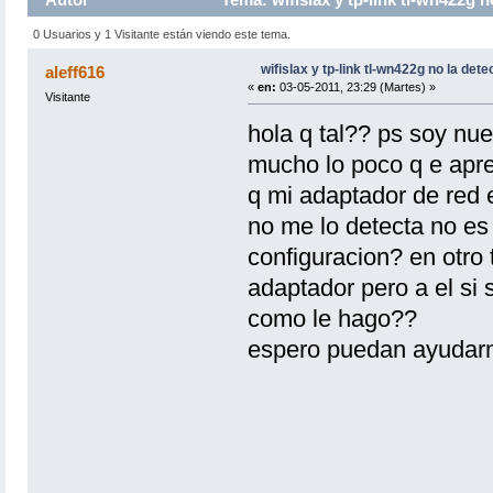
0 Usuarios y 1 Visitante están viendo este tema.
wifislax y tp-link tl-wn422g no la dete
aleff616
«
en:
03-05-2011, 23:29 (Martes) »
Visitante
hola q tal?? ps soy nue
mucho lo poco q e apren
q mi adaptador de red 
no me lo detecta no es
configuracion? en otro
adaptador pero a el si 
como le hago??
espero puedan ayudar