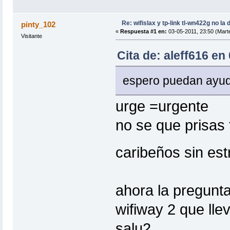
Re: wifislax y tp-link tl-wn422g no la 
pinty_102
«
Respuesta #1 en:
03-05-2011, 23:50 (Mart
Visitante
Cita de: aleff616 en
espero puedan ayu
urge =urgente
no se que prisas
caribeños sin es
ahora la pregunta
wifiway 2 que ll
salu2