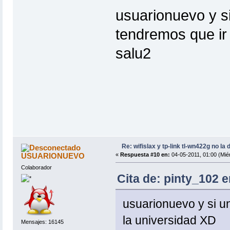
usuarionuevo y si
tendremos que ir
salu2
Re: wifislax y tp-link tl-wn422g no la 
USUARIONUEVO
«
Respuesta #10 en:
04-05-2011, 01:00 (Miér
Colaborador
Cita de: pinty_102 e
usuarionuevo y si un
la universidad XD
Mensajes: 16145