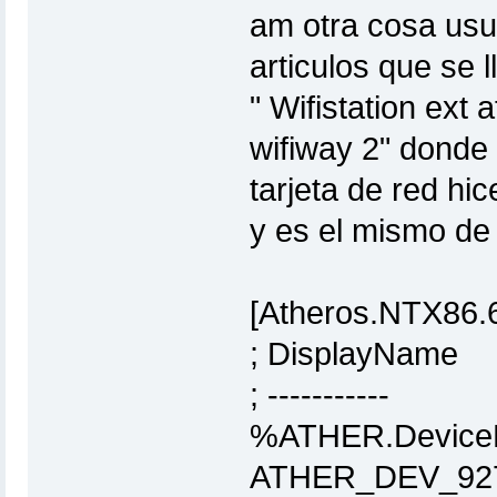
am otra cosa usu
articulos que se 
" Wifistation ext
wifiway 2" donde
tarjeta de red hic
y es el mismo de
[Atheros.NTX86.6
; DisplayN
; ----------
%ATHER.Device
ATHER_DEV_927