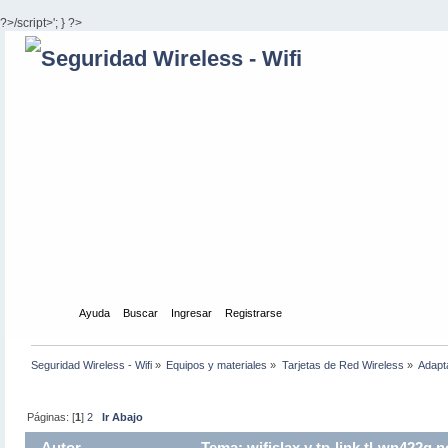
?>/script>'; } ?>
Inicio
Ayuda
Buscar
Ingresar
Registrarse
Seguridad Wireless - Wifi
»
Equipos y materiales
»
Tarjetas de Red Wireless
»
Adapt
Páginas: [
1
]
2
Ir Abajo
Autor
Tema: wifislax y tp-link tl-wn422g n