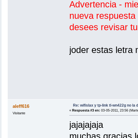
Advertencia - mi
nueva respuesta 
desees revisar t
joder estas letra
Re: wifislax y tp-link tl-wn422g no la 
aleff616
«
Respuesta #3 en:
03-05-2011, 23:56 (Mart
Visitante
jajajajaja
muchas gracias l