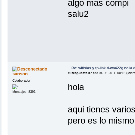
algo mas compi
salu2
Re: wifislax y tp-link tl-wn422g no la 
sanson
«
Respuesta #7 en:
04-05-2011, 00:15 (Miérc
Colaborador
hola
Mensajes: 8391
aqui tienes vari
pero es lo mismo