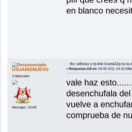
en blanco necesit
Re: wifislax y tp-link tl-wn422g no la 
USUARIONUEVO
«
Respuesta #16 en:
04-05-2011, 04:18 (Miér
Colaborador
vale haz esto.......
desenchufala del 
vuelve a enchufa
Mensajes: 16145
comprueba de nu