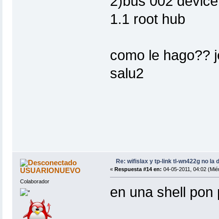
2)bus 002 device
1.1 root hub
como le hago?? je
salu2
Re: wifislax y tp-link tl-wn422g no la 
USUARIONUEVO
«
Respuesta #14 en:
04-05-2011, 04:02 (Miér
Colaborador
en una shell pon