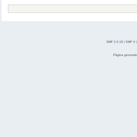
SMF 2.0.19
|
SMF © 
Página generada