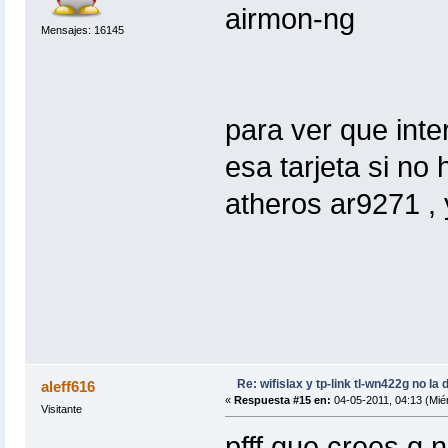
airmon-ng
Mensajes: 16145
para ver que inte
esa tarjeta si no
atheros ar9271 , 
Re: wifislax y tp-link tl-wn422g no la 
aleff616
«
Respuesta #15 en:
04-05-2011, 04:13 (Miér
Visitante
pfff que crees q n