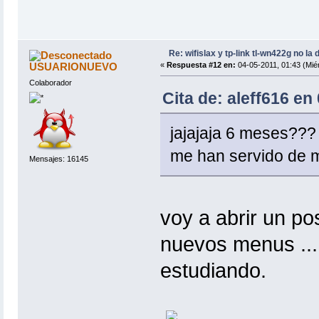
Re: wifislax y tp-link tl-wn422g no la 
USUARIONUEVO
«
Respuesta #12 en:
04-05-2011, 01:43 (Miér
Colaborador
Cita de: aleff616 en
jajajaja 6 meses??? 
me han servido de 
Mensajes: 16145
voy a abrir un pos
nuevos menus ...
estudiando.