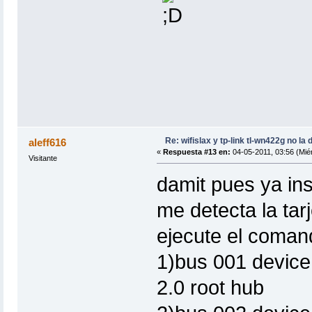
Re: wifislax y tp-link tl-wn422g no la 
aleff616
«
Respuesta #13 en:
04-05-2011, 03:56 (Miér
Visitante
damit pues ya ins
me detecta la tar
ejecute el coman
1)bus 001 device
2.0 root hub