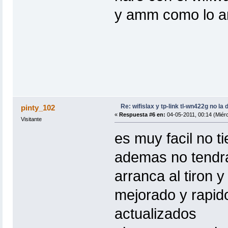
y amm como lo a
Re: wifislax y tp-link tl-wn422g no la 
pinty_102
«
Respuesta #6 en:
04-05-2011, 00:14 (Miérc
Visitante
es muy facil no t
ademas no tendras
arranca al tiron y
mejorado y rapid
actualizados