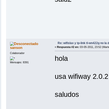
Re: wifislax y tp-link tl-wn422g no la 
sanson
«
Respuesta #2 en:
03-05-2011, 23:52 (Mart
Colaborador
hola
Mensajes: 8391
usa wifiway 2.0.2
saludos