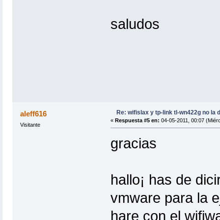
saludos
Re: wifislax y tp-link tl-wn422g no la 
aleff616
«
Respuesta #5 en:
04-05-2011, 00:07 (Miérc
Visitante
gracias
hallo¡ has de dic
vmware para la ej
hare con el wifiw