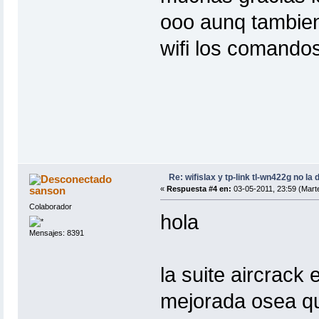
ooo aunq tambien 
wifi los comando
Re: wifislax y tp-link tl-wn422g no la 
sanson
«
Respuesta #4 en:
03-05-2011, 23:59 (Mart
Colaborador
hola
Mensajes: 8391
la suite aircrack
mejorada osea qu