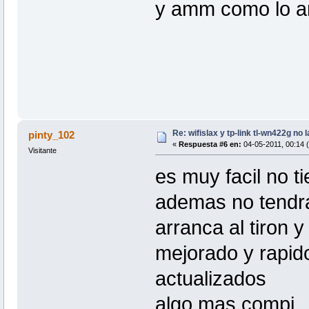
y amm como lo a
Re: wifislax y tp-link tl-wn422g no 
pinty_102
«
Respuesta #6 en:
04-05-2011, 00:14 (
Visitante
es muy facil no t
ademas no tendras
arranca al tiron y
mejorado y rapid
actualizados
algo mas compi