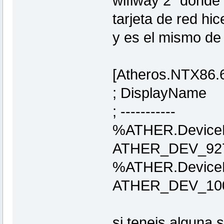
wifiway 2" donde
tarjeta de red hic
y es el mismo de
[Atheros.NTX86.6
; DisplayN
; ----------
%ATHER.Device
ATHER_DEV_927
%ATHER.Device
ATHER_DEV_100
si teneis alguna 