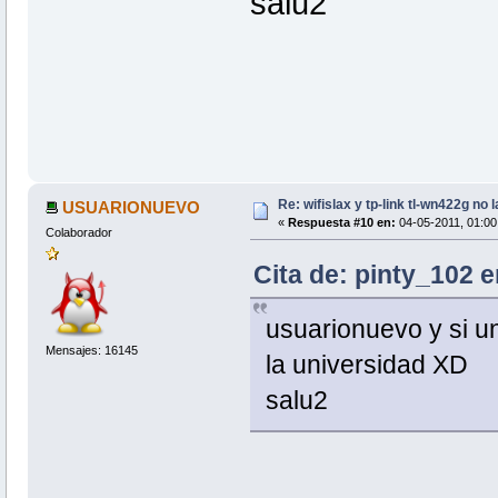
salu2
Re: wifislax y tp-link tl-wn422g no 
USUARIONUEVO
«
Respuesta #10 en:
04-05-2011, 01:00 
Colaborador
Cita de: pinty_102 e
usuarionuevo y si un
Mensajes: 16145
la universidad XD
salu2