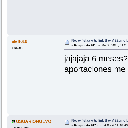
Re: wifislax y tp-link tl-wn422g no 
aleff616
«
Respuesta #11 en:
04-05-2011, 01:23 
Visitante
jajajaja 6 meses?
aportaciones me
Re: wifislax y tp-link tl-wn422g no 
USUARIONUEVO
«
Respuesta #12 en:
04-05-2011, 01:43 
Colaborador