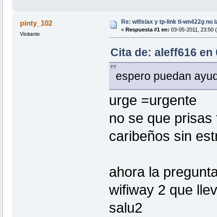
Re: wifislax y tp-link tl-wn422g no 
pinty_102
«
Respuesta #1 en:
03-05-2011, 23:50 
Visitante
Cita de: aleff616 en
espero puedan ayu
urge =urgente
no se que prisas
caribeños sin es
ahora la pregunta
wifiway 2 que ll
salu2