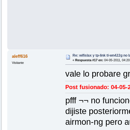
Re: wifislax y tp-link tl-wn422g no 
aleff616
«
Respuesta #17 en:
04-05-2011, 04:20 
Visitante
vale lo probare 
Post fusionado: 04-05-2
pfff ¬¬ no funcio
dijiste posterior
airmon-ng pero au