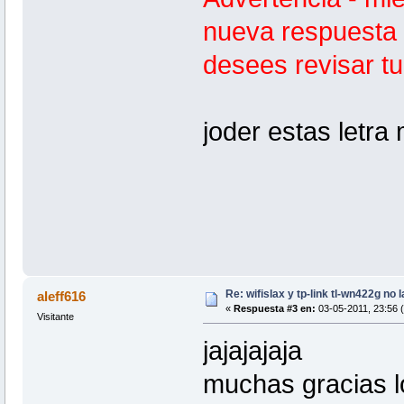
nueva respuesta 
desees revisar t
joder estas letra
Re: wifislax y tp-link tl-wn422g no 
aleff616
«
Respuesta #3 en:
03-05-2011, 23:56 
Visitante
jajajajaja
muchas gracias l