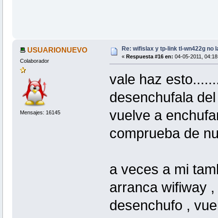
Re: wifislax y tp-link tl-wn422g no 
USUARIONUEVO
«
Respuesta #16 en:
04-05-2011, 04:18 
Colaborador
vale haz esto.......
desenchufala del 
vuelve a enchufa
Mensajes: 16145
comprueba de nu
a veces a mi tam
arranca wifiway ,
desenchufo , vue