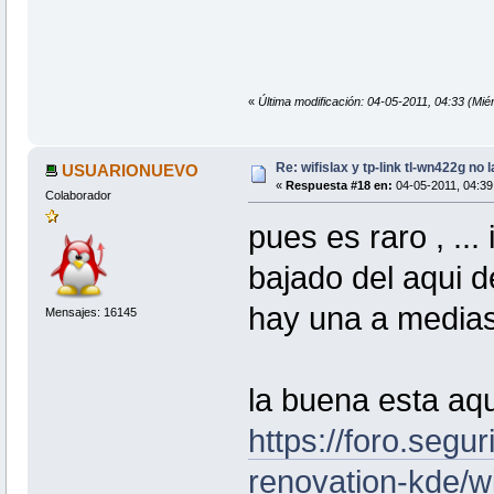
«
Última modificación: 04-05-2011, 04:33 (Miér
Re: wifislax y tp-link tl-wn422g no 
USUARIONUEVO
«
Respuesta #18 en:
04-05-2011, 04:39 
Colaborador
pues es raro , ...
bajado del aqui de
hay una a medias
Mensajes: 16145
la buena esta aq
https://foro.segur
renovation-kde/w