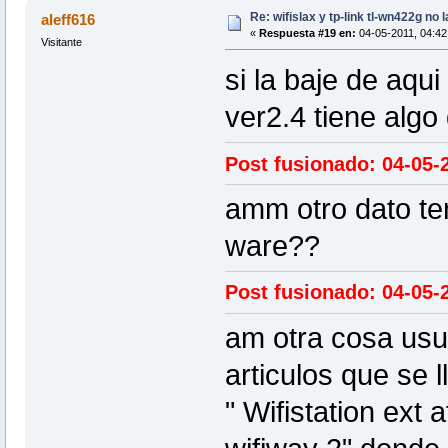
Re: wifislax y tp-link tl-wn422g no 
aleff616
«
Respuesta #19 en:
04-05-2011, 04:42 
Visitante
si la baje de aqui
ver2.4 tiene algo
Post fusionado: 04-05-2
amm otro dato ten
ware??
Post fusionado: 04-05-2
am otra cosa usu
articulos que se 
" Wifistation ext