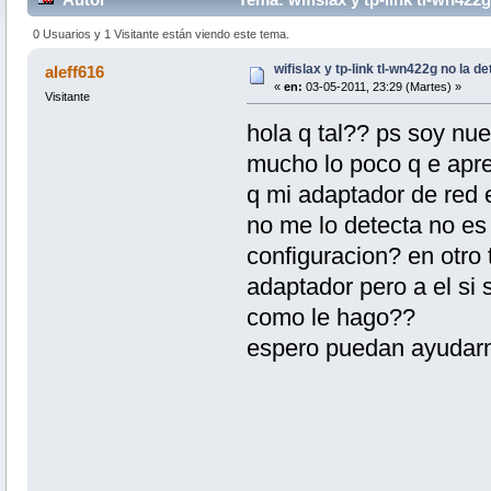
0 Usuarios y 1 Visitante están viendo este tema.
wifislax y tp-link tl-wn422g no la d
aleff616
«
en:
03-05-2011, 23:29 (Martes) »
Visitante
hola q tal?? ps soy nue
mucho lo poco q e apren
q mi adaptador de red 
no me lo detecta no es
configuracion? en otro
adaptador pero a el si 
como le hago??
espero puedan ayudar