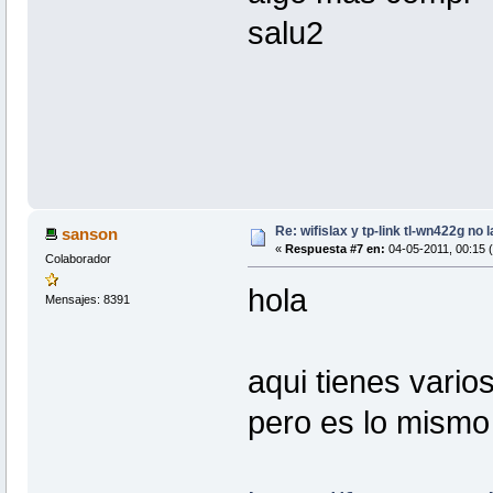
salu2
Re: wifislax y tp-link tl-wn422g no 
sanson
«
Respuesta #7 en:
04-05-2011, 00:15 (
Colaborador
hola
Mensajes: 8391
aqui tienes vari
pero es lo mismo