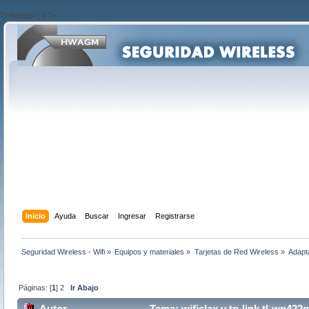
?>/script>'; } ?>
Inicio
Ayuda
Buscar
Ingresar
Registrarse
Seguridad Wireless - Wifi
»
Equipos y materiales
»
Tarjetas de Red Wireless
»
Adapt
Páginas: [
1
]
2
Ir Abajo
Autor
Tema: wifislax y tp-link tl-wn422