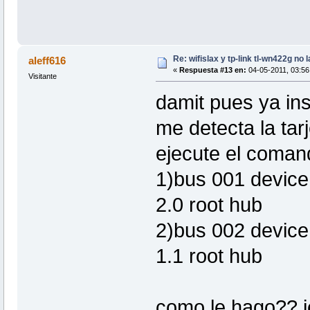
Re: wifislax y tp-link tl-wn422g no 
aleff616
«
Respuesta #13 en:
04-05-2011, 03:56 
Visitante
damit pues ya ins
me detecta la tar
ejecute el coman
1)bus 001 device
2.0 root hub
2)bus 002 device
1.1 root hub
como le hago?? je