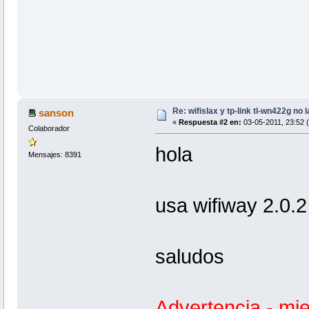
Re: wifislax y tp-link tl-wn422g no 
sanson
«
Respuesta #2 en:
03-05-2011, 23:52 
Colaborador
hola
Mensajes: 8391
usa wifiway 2.0.2
saludos
Advertencia - mi