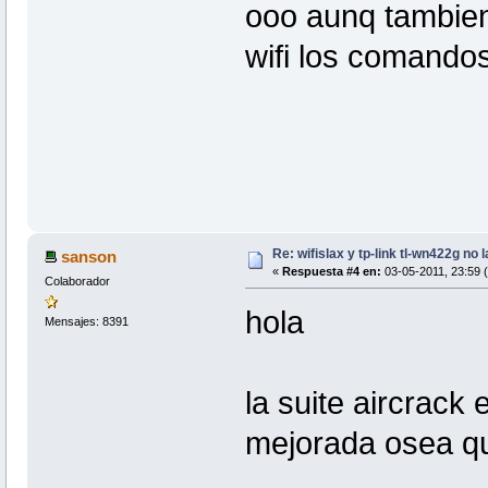
ooo aunq tambien 
wifi los comando
Re: wifislax y tp-link tl-wn422g no 
sanson
«
Respuesta #4 en:
03-05-2011, 23:59 
Colaborador
hola
Mensajes: 8391
la suite aircrack
mejorada osea qu