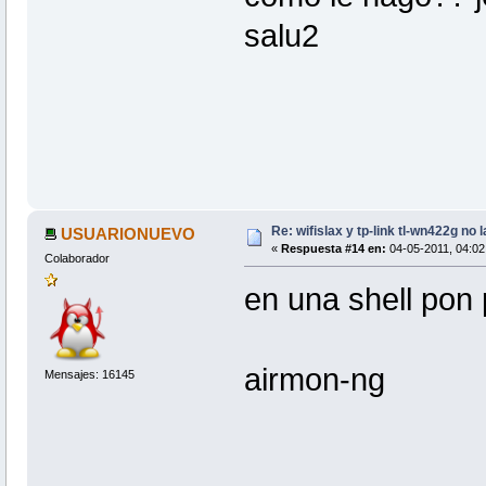
salu2
Re: wifislax y tp-link tl-wn422g no 
USUARIONUEVO
«
Respuesta #14 en:
04-05-2011, 04:02 
Colaborador
en una shell pon
airmon-ng
Mensajes: 16145