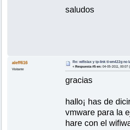
saludos
Re: wifislax y tp-link tl-wn422g no 
aleff616
«
Respuesta #5 en:
04-05-2011, 00:07 (
Visitante
gracias
hallo¡ has de dic
vmware para la ej
hare con el wifiw