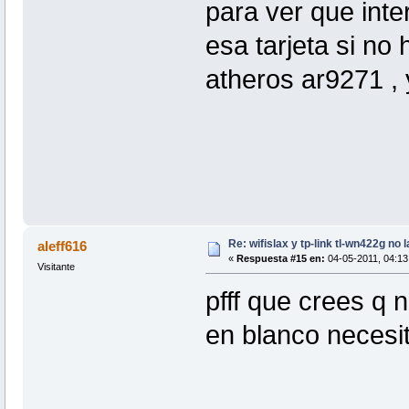
para ver que inte
esa tarjeta si no
atheros ar9271 , 
Re: wifislax y tp-link tl-wn422g no 
aleff616
«
Respuesta #15 en:
04-05-2011, 04:13 
Visitante
pfff que crees q n
en blanco necesit