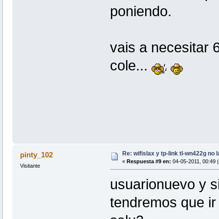
poniendo.
vais a necesitar 
cole...
Re: wifislax y tp-link tl-wn422g no 
pinty_102
«
Respuesta #9 en:
04-05-2011, 00:49 (
Visitante
usuarionuevo y si
tendremos que ir