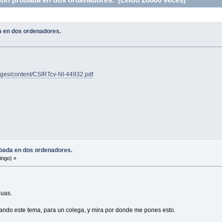
da en dos ordenadores.
/images/content/CSIRTcv-NI-44932.pdf
robada en dos ordenadores.
ingo) »
juas.
ando este tema, para un colega, y mira por donde me pones esto.