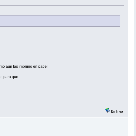
 como aun las imprimo en papel
ra que..............
En línea