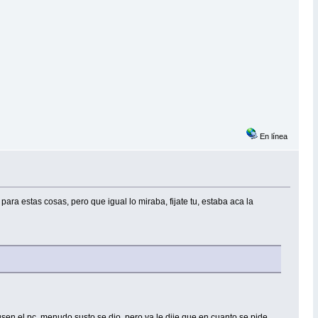
En línea
ra estas cosas, pero que igual lo miraba, fijate tu, estaba aca la
que usen el pc, menudo susto se dio, pero ya le dije que en cuanto se pide