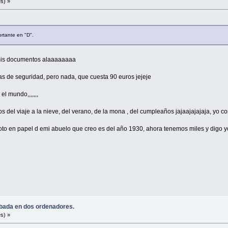
s) »
ortante en "D".
mis documentos alaaaaaaaa
ias de seguridad, pero nada, que cuesta 90 euros jejeje
 el mundo,,,,,,,
fotos del viaje a la nieve, del verano, de la mona , del cumpleaños jajaajajajaja, yo
to en papel d emi abuelo que creo es del año 1930, ahora tenemos miles y digo yo, pa
robada en dos ordenadores.
s) »