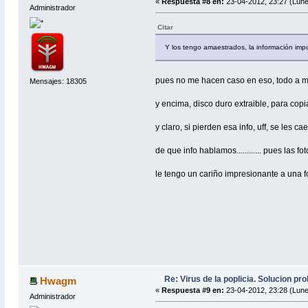
«
Respuesta #8 en:
23-04-2012, 23:27 (Lune
Administrador
Citar
Y los tengo amaestrados, la información imp
pues no me hacen caso en eso, todo a 
Mensajes: 18305
y encima, disco duro extraible, para cop
y claro, si pierden esa info, uff, se les cae
de que info hablamos............ pues las 
le tengo un cariño impresionante a una fo
Re: Virus de la poplicia. Solucion p
Hwagm
«
Respuesta #9 en:
23-04-2012, 23:28 (Lune
Administrador