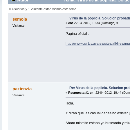
0 Usuarios y 1 Visitante están viendo este tema.
Virus de la poplicia. Solucion proba
semola
«
en:
22-04-2012, 19:34 (Domingo) »
Visitante
Pagina oficial :
http://www.csirtcv.gva.es/sites/all/files
Re: Virus de la poplicia. Solucion p
pazienzia
«
Respuesta #1 en:
22-04-2012, 19:44 (Dom
Visitante
Hola.
Y dirán que las casualidades no existen 
Ahora mismito estaba yo buscando y mir