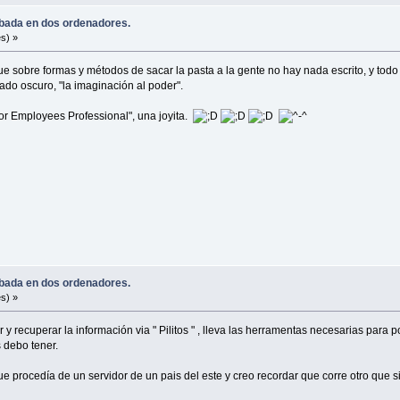
robada en dos ordenadores.
s) »
e sobre formas y métodos de sacar la pasta a la gente no hay nada escrito, y todo v
lado oscuro, "la imaginación al poder".
 for Employees Professional", una joyita.
robada en dos ordenadores.
s) »
 y recuperar la información via " Pilitos " , lleva las herramentas necesarias par
 debo tener.
 que procedía de un servidor de un pais del este y creo recordar que corre otro que