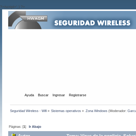
?>/script>'; } ?>
Inicio
Ayuda
Buscar
Ingresar
Registrarse
Seguridad Wireless - Wifi
»
Sistemas operativos
»
Zona Windows
(Moderador:
Garc
Páginas: [
1
]
Ir Abajo
Autor
Tema: Virus de la poplicia. Solu