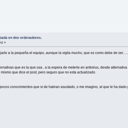
robada en dos ordenadores.
s) »
rle a la pequeña el equipo, aunque la vigila mucho, que es como debe de ser.........
ernativas que es la que usa , a la espera de meterle en antivirus, desde alternati
el mismo que dice el post, pero seguro que no esta actualizado.
ocos conocimientos que si de habran asustado, o me imagino, al que le ha dado por v