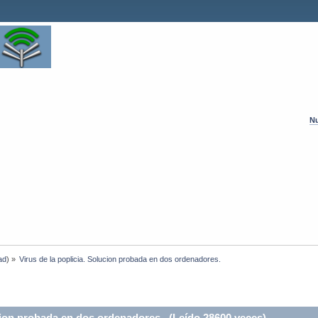
Nu
ad
) »
Virus de la poplicia. Solucion probada en dos ordenadores.
cion probada en dos ordenadores. (Leído 28600 veces)