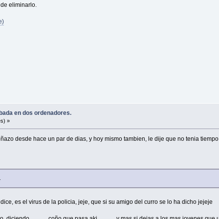
de eliminarlo.
e)
robada en dos ordenadores.
s) »
ñazo desde hace un par de dias, y hoy mismo tambien, le dije que no tenia tiempo pa
.
e, es el virus de la policia, jeje, que si su amigo del curro se lo ha dicho jejeje
o, diciendo............ coño que pasa aki............ y mas si dejas a los mas jovenes 