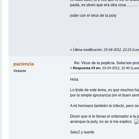
pasta, es obvio que era otra cosa.............
joder con el virus de la poly
«
Última modificación: 23-04-2012, 22:23 (L
Re: Virus de la poplicia. Solucion p
pazienzia
«
Respuesta #3 en:
23-04-2012, 22:40 (Lune
Visitante
Hola.
Lo triste de este tema, es que muchos han
por la simple ignorancia (en el buen sent
A mi hermano también le infecto, pero se 
Dicen que si le llevas el ordenador a la 
arranque la poly, no se si me explico.
Salu2 y suerte