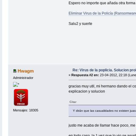
Espero no importe que añada otra forma 
Eliminar Virus de la Policía (Ransomwar
Salu2 y suerte
Re: Virus de la poplicia. Solucion p
Hwagm
«
Respuesta #2 en:
23-04-2012, 22:18 (Lune
Administrador
gracias muy util, mi hermano dando el co
explicacion y solucion
Citar
Mensajes: 18305
Y dirán que las casualidades no existen juas
justo me acaba de llamar hace poco, me dic
en todo caso, la 1 vez que lo vio se asust