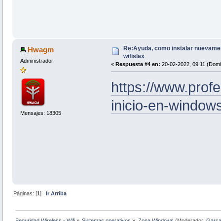
Re:Ayuda, como instalar nuevamen
Hwagm
wifislax
Administrador
«
Respuesta #4 en:
20-02-2022, 09:11 (Domi
https://www.prof
inicio-en-window
Mensajes: 18305
Páginas: [
1
]
Ir Arriba
Seguridad Wireless - Wifi
»
Sistemas operativos
»
Zona Windows
(Moderador:
Garc