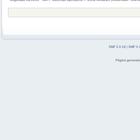
SMF 2.0.19
|
SMF © 
Página generada