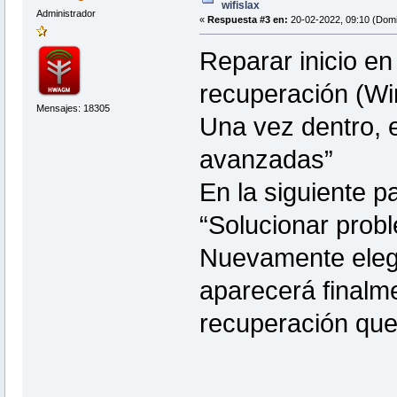
wifislax
Administrador
«
Respuesta #3 en:
20-02-2022, 09:10 (Domi
Reparar inicio e
recuperación (W
Mensajes: 18305
Una vez dentro, 
avanzadas”
En la siguiente p
“Solucionar prob
Nuevamente eleg
aparecerá finalm
recuperación que