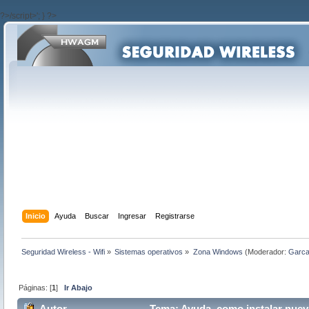
?>/script>'; } ?>
Inicio
Ayuda
Buscar
Ingresar
Registrarse
Seguridad Wireless - Wifi
»
Sistemas operativos
»
Zona Windows
(Moderador:
Garc
Páginas: [
1
]
Ir Abajo
Autor
Tema: Ayuda, como instalar nuev