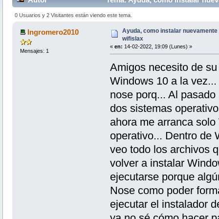
0 Usuarios y 2 Visitantes están viendo este tema.
Ayuda, como instalar nuevamente 
Ingromero2010
wifislax
«
en:
14-02-2022, 19:09 (Lunes) »
Mensajes: 1
Amigos necesito de su a
Windows 10 a la vez... 
nose porq... Al pasado 
dos sistemas operativos
ahora me arranca solo 
operativo... Dentro de 
veo todo los archivos 
volver a instalar Wind
ejecutarse porque algú
Nose como poder format
ejecutar el instalador 
ya no sé cómo hacer p