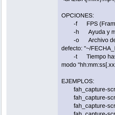
OPCIONES:
-f FPS (Frames P
-h Ayuda y mod
-o Archivo de sal
defecto: "~/FECHA
-t Tiempo hasta fi
modo "hh:mm:ss[.xxx]"
EJEMPLOS:
fah_capture-scr
fah_capture-scree
fah_capture-scree
fah_capture-screen