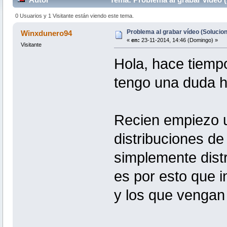
0 Usuarios y 1 Visitante están viendo este tema.
Problema al grabar vídeo (Solucio
Winxdunero94
«
en:
23-11-2014, 14:46 (Domingo) »
Visitante
Hola, hace tiemp
tengo una duda h
Recien empiezo u
distribuciones de
simplemente dist
es por esto que i
y los que venga