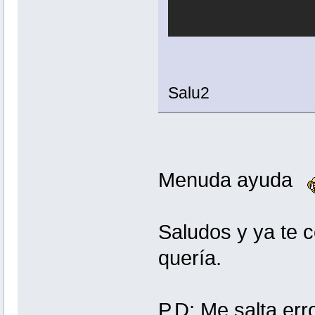
Salu2
Menuda ayuda
Saludos y ya te c
quería.
P.D: Me salta err