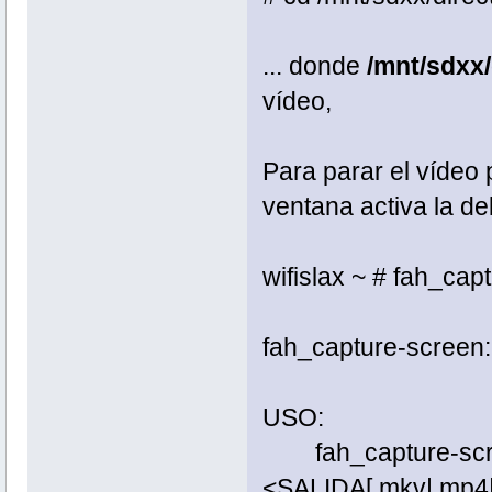
... donde
/mnt/sdxx/
vídeo,
Para parar el vídeo
ventana activa la del
wifislax ~ # fah_cap
fah_capture-screen:
USO:
fah_capture-screen
<SALIDA[.mkv|.mp4|.