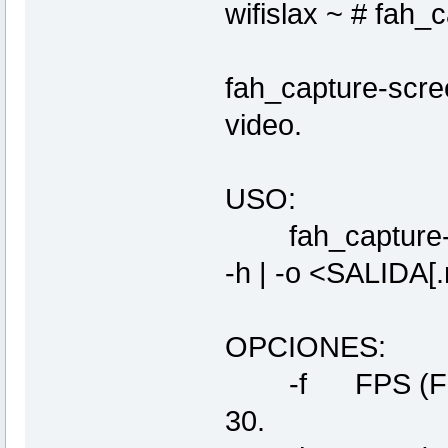
wifislax ~ # fah_
fah_capture-scre
video.
USO:
fah_capture-sc
-h | -o <SALIDA[.
OPCIONES:
-f FPS (Frame
30.