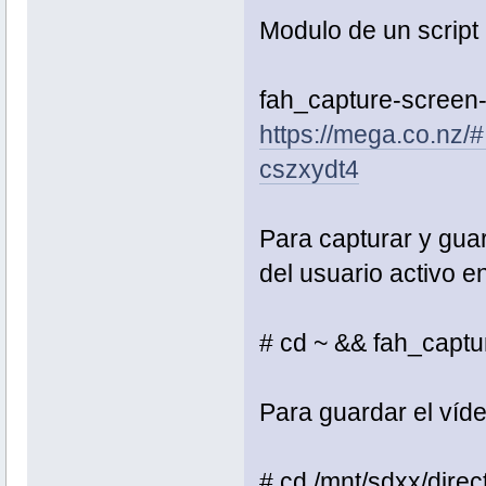
Modulo de un script 
fah_capture-screen
https://mega.co.n
cszxydt4
Para capturar y gua
del usuario activo en 
# cd ~ && fah_captu
Para guardar el vídeo
# cd /mnt/sdxx/dire