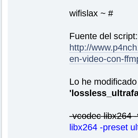
wifislax ~ #
Fuente del script:
http://www.p4nch
en-video-con-ffm
Lo he modificado
'lossless_ultraf
-vcodec libx264 -
libx264 -preset ul