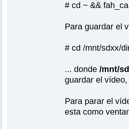
# cd ~ && fah_ca
Para guardar el ví
# cd /mnt/sdxx/di
... donde
/mnt/sd
guardar el vídeo,
Para parar el víd
esta como ventana