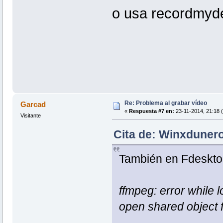
o usa recordmyd
Re: Problema al grabar vídeo
Garcad
«
Respuesta #7 en:
23-11-2014, 21:18 
Visitante
Cita de: Winxdunero
También en Fdeskto
ffmpeg: error while l
open shared object fi