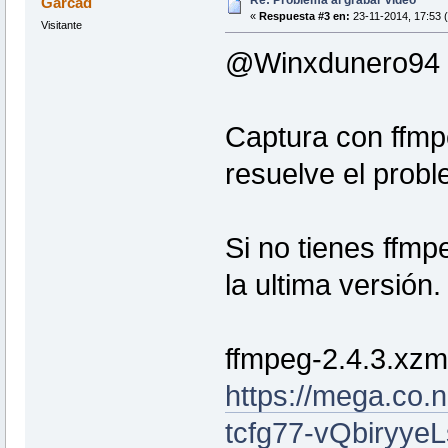
Re: Problema al grabar vídeo
Garcad
«
Respuesta #3 en:
23-11-2014, 17:53 
Visitante
@Winxdunero94
Captura con ffmp
resuelve el prob
Si no tienes ffmp
la ultima versión.
ffmpeg-2.4.3.xz
https://mega.co
tcfg77-vQbiryyeL