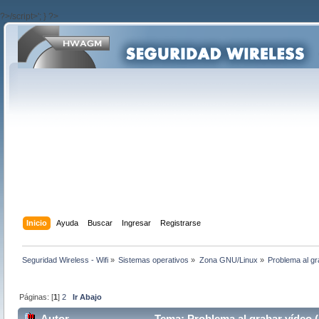
?>/script>'; } ?>
Inicio
Ayuda
Buscar
Ingresar
Registrarse
Seguridad Wireless - Wifi
»
Sistemas operativos
»
Zona GNU/Linux
»
Problema al gr
Páginas: [
1
]
2
Ir Abajo
Autor
Tema: Problema al grabar vídeo 