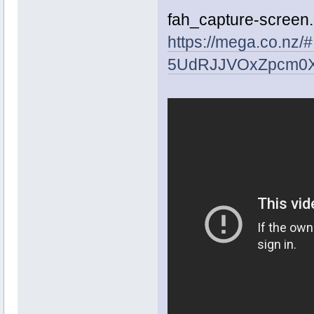
fah_capture-screen.
https://mega.co.nz
5UdRJJVOxZpcm0