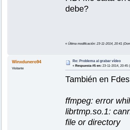
debe?
«
Última modificación: 23-11-2014, 20:41 (D
Re: Problema al grabar vídeo
Winxdunero94
«
Respuesta #5 en:
23-11-2014, 20:45 
Visitante
También en Fdesk
ffmpeg: error whil
librtmp.so.1: can
file or directory