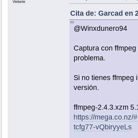
Visitante
Cita de: Garcad en 
@Winxdunero94
Captura con ffmpeg 
problema.
Si no tienes ffmpeg 
versión.
ffmpeg-2.4.3.xzm 5
https://mega.co.nz
tcfg77-vQbiryyeLs