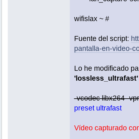
wifislax ~ #
Fuente del script:
ht
pantalla-en-video-c
Lo he modificado pa
'lossless_ultrafast
-vcodec libx264 -vpr
preset ultrafast
Vídeo capturado con