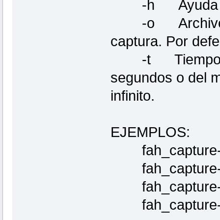
-h Ayuda y m
-o Archivo de 
captura. Por de
-t Tiempo hasta
segundos o del m
infinito.
EJEMPLOS:
fah_capture-
fah_capture-sc
fah_capture-sc
fah_capture-scr