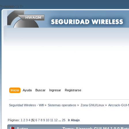
?>/script>'; } ?>
Inicio
Ayuda
Buscar
Ingresar
Registrarse
Seguridad Wireless - Wifi
»
Sistemas operativos
»
Zona GNU/Linux
»
Aircrack-GUI-M
Páginas:
1
2
3
4
[
5
]
6
7
8
9
10
11
12
...
25
Ir Abajo
Autor
Tema: Aircrack-GUI-M4 1.0.0 Beta