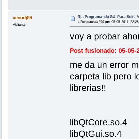
Re: Programando GUI Para Suite A
xexudj89
«
Respuesta #99 en:
05-05-2011, 22:28
Visitante
voy a probar ahor
Post fusionado: 05-05-
me da un error me
carpeta lib pero l
librerias!!
libQtCore.so.4
libQtGui.so.4