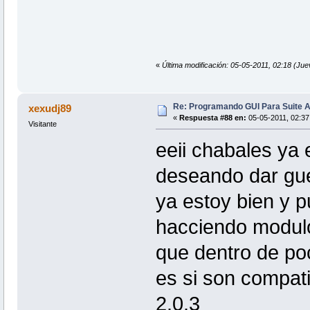
«
Última modificación: 05-05-2011, 02:18 
Re: Programando GUI Para Suite A
xexudj89
«
Respuesta #88 en:
05-05-2011, 02:37
Visitante
eeii chabales ya
deseando dar gue
ya estoy bien y 
hacciendo modulo
que dentro de poc
es si son compati
2.0.3