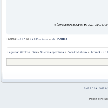
«
Última modificación: 05-05-2011, 23:07 (Ju
Páginas:
1
2
3
4
[
5
]
6
7
8
9
10
11
12
...
25
Ir Arriba
Seguridad Wireless - Wifi
»
Sistemas operativos
»
Zona GNU/Linux
»
Aircrack-GUI-M
SMF 2.0.19
|
SMF © 
Página generada