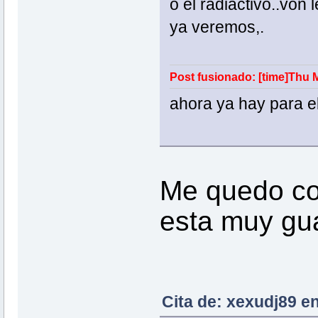
o el radiactivo..von 
ya veremos,.
Post fusionado: [time]Thu M
ahora ya hay para el
Me quedo co
esta muy gu
Cita de: xexudj89 e