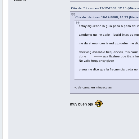
Cita de: *dudux en 17-12-2008, 12:10 (Miérco
Cita de: dario en 16-12-2008, 14:33 (Marte
estoy siguiendo la guia paso a paso del v
airodump-ng -w dario --bssid (mac de nu
me da el error con la red q pruebe me di
checking available frequencies, this coul
done --------- aca flashee que iba a fun
No valid frequency given
o sea me dice que la frecuencia dada no e
-c de canal en minusculas
muy buen ojo