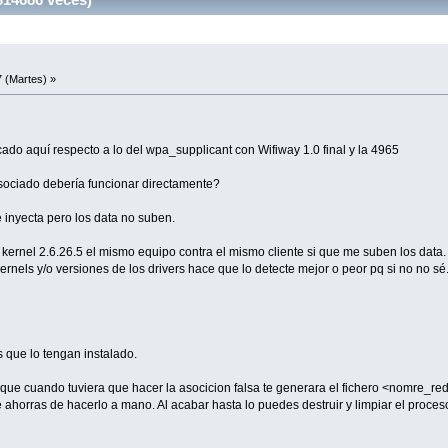
 (Martes) »
ado aquí respecto a lo del wpa_supplicant con Wifiway 1.0 final y la 4965
sociado debería funcionar directamente?
 inyecta pero los data no suben.
kernel 2.6.26.5 el mismo equipo contra el mismo cliente si que me suben los data.
nels y/o versiones de los drivers hace que lo detecte mejor o peor pq si no no sé
 que lo tengan instalado.
a que cuando tuviera que hacer la asocicion falsa te generara el fichero <nomre_r
e ahorras de hacerlo a mano. Al acabar hasta lo puedes destruir y limpiar el proceso