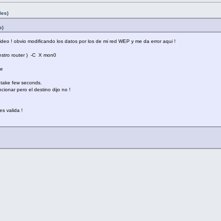
les)
s)
ideo ! obvio modificando los datos por los de mi red WEP y me da error aqui !
estro router ) -C X mon0
ce
d take few seconds.
cionar pero el destino dijo no !
s valida !