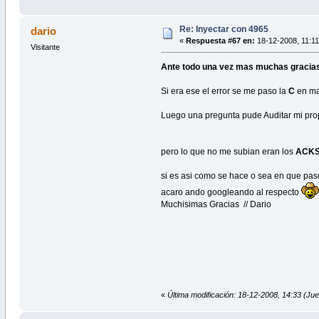
Re: Inyectar con 4965
dario
«
Respuesta #67 en:
18-12-2008, 11:11
Visitante
Ante todo una vez mas muchas gracias n
Si era ese el error se me paso la
C
en ma
Luego una pregunta pude Auditar mi prop
pero lo que no me subian eran los
ACK
si es asi como se hace o sea en que pas
acaro ando googleando al respecto
Muchisimas Gracias // Dario
«
Última modificación: 18-12-2008, 14:33 (Jue