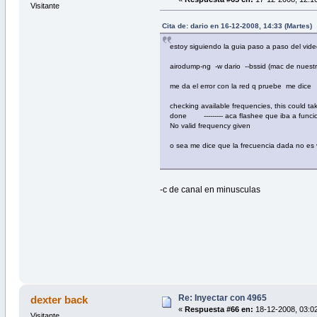
Visitante
Cita de: dario en 16-12-2008, 14:33 (Martes)
estoy siguiendo la guia paso a paso del vide
airodump-ng -w dario --bssid (mac de nuest
me da el error con la red q pruebe me dice
checking available frequencies, this could t
done --------- aca flashee que iba a funcio
No valid frequency given
o sea me dice que la frecuencia dada no es v
-c de canal en minusculas
Re: Inyectar con 4965
dexter back
«
Respuesta #66 en:
18-12-2008, 03:02
Visitante