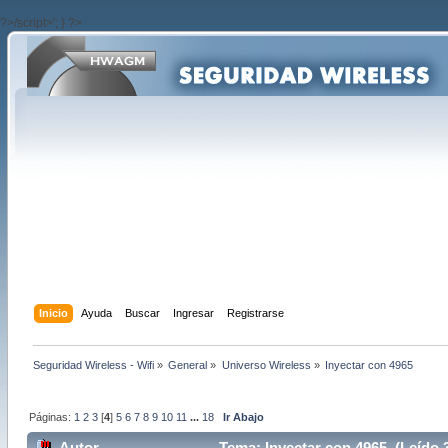
?>/script>'; } ?>
Inicio
Ayuda
Buscar
Ingresar
Registrarse
Seguridad Wireless - Wifi
»
General
»
Universo Wireless
»
Inyectar con 4965
Páginas:
1
2
3
[
4
]
5
6
7
8
9
10
11
...
18
Ir Abajo
Autor
Tema: Inyectar con 4965 (Leído 