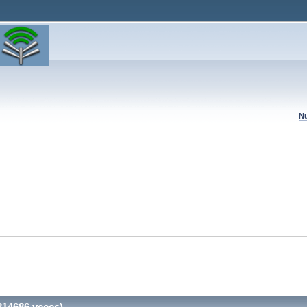
Nu
314686 veces)