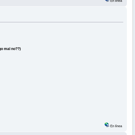
En línea
go mal no??)
En línea