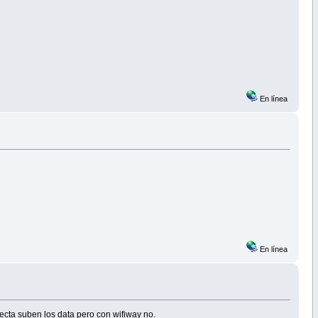
En línea
En línea
ecta suben los data pero con wifiway no.