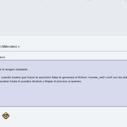
 (Miércoles) »
tes)
 lo tengan instalado.
ue cuando tuviera que hacer la asocicion falsa te generara el fichero <nomre_red>.conf con los 
acabar hasta lo puedes destruir y limpiar el proceso si quieres.
r