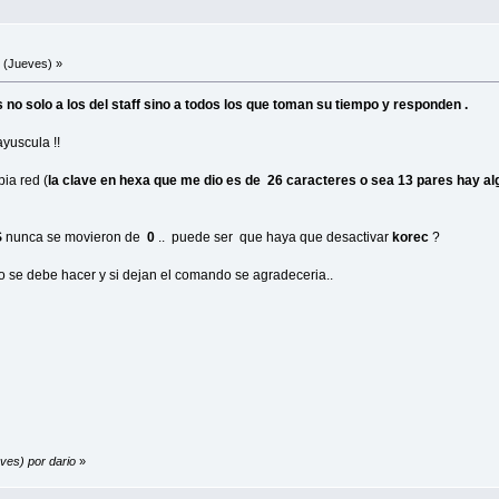
 (Jueves) »
o solo a los del staff sino a todos los que toman su tiempo y responden .
yuscula !!
ia red (
la clave en hexa que me dio es de 26 caracteres o sea 13 pares hay al
S
nunca se movieron de
0
.. puede ser que haya que desactivar
korec
?
o se debe hacer y si dejan el comando se agradeceria..
ves) por dario
»