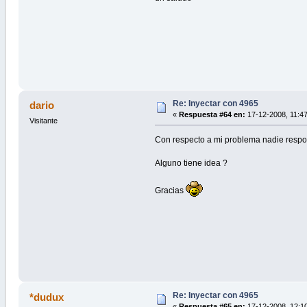
Re: Inyectar con 4965
dario
«
Respuesta #64 en:
17-12-2008, 11:47
Visitante
Con respecto a mi problema nadie respo
Alguno tiene idea ?
Gracias
Re: Inyectar con 4965
*dudux
«
Respuesta #65 en:
17-12-2008, 12:10