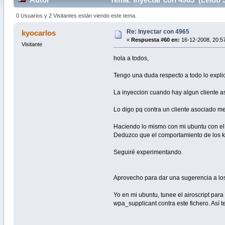
0 Usuarios y 2 Visitantes están viendo este tema.
Re: Inyectar con 4965
kyocarlos
«
Respuesta #60 en:
16-12-2008, 20:57
Visitante
hola a todos,
Tengo una duda respecto a todo lo explic
La inyeccion cuando hay algun cliente a
Lo digo pq contra un cliente asociado me
Haciendo lo mismo con mi ubuntu con el 
Deduzco que el comportamiento de los ker
Seguiré experimentando.
Aprovecho para dar una sugerencia a los
Yo en mi ubuntu, tunee el airoscript par
wpa_supplicant contra este fichero. Así t