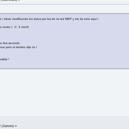
o ! obvio modificando los datos por los de mi red WEP y me da error aqui !
ro router ) -C X mon0
ake few seconds.
nar pero el destino dijo no !
alida !
 (Jueves) »