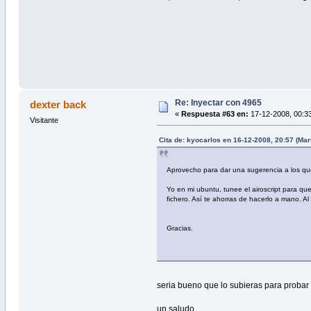
Re: Inyectar con 4965
dexter back
«
Respuesta #63 en:
17-12-2008, 00:33
Visitante
Cita de: kyocarlos en 16-12-2008, 20:57 (Mar
Aprovecho para dar una sugerencia a los que
Yo en mi ubuntu, tunee el airoscript para q
fichero. Así te ahorras de hacerlo a mano. Al 
Gracias.
seria bueno que lo subieras para proba
un saludo