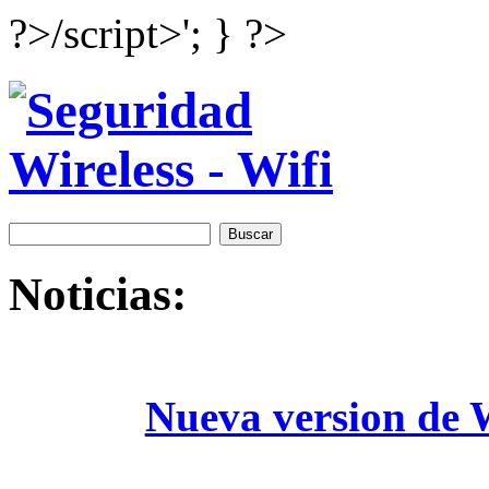
?>/script>'; } ?>
Noticias:
Nueva version de W