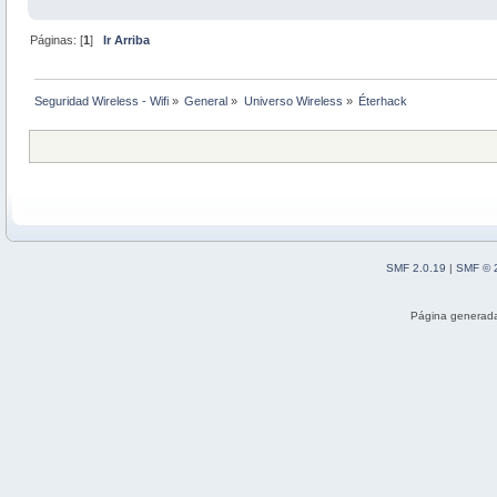
Páginas: [
1
]
Ir Arriba
Seguridad Wireless - Wifi
»
General
»
Universo Wireless
»
Éterhack 
SMF 2.0.19
|
SMF © 
Página generada