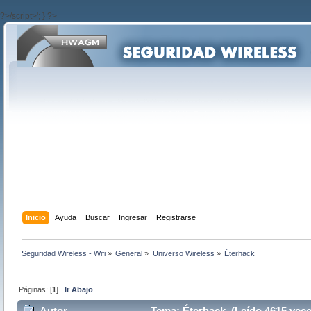
?>/script>'; } ?>
Inicio
Ayuda
Buscar
Ingresar
Registrarse
Seguridad Wireless - Wifi
»
General
»
Universo Wireless
»
Éterhack 
Páginas: [
1
]
Ir Abajo
Autor
Tema: Éterhack (Leído 4615 vece