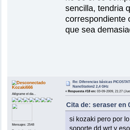
sencilla, tendria
correspondiente 
que sea demasiad
Re: Diferencias básicas PICOSTAT
NanoStation2 2,4 GHz
Kozaki666
«
Respuesta #18 en:
03-09-2009, 21:27 (Jue
Alégrame el dia...
Cita de: seraser en 
si kozaki pero por l
Mensajes: 2548
soporte dd wrt y eso