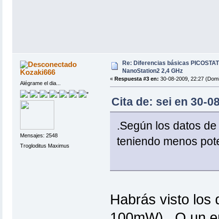
Re: Diferencias básicas PICOSTAT
NanoStation2 2,4 GHz
Kozaki666
«
Respuesta #3 en:
30-08-2009, 22:27 (Domi
Alégrame el dia...
Cita de: sei en 30-
.Según los datos de 
Mensajes: 2548
teniendo menos pote
Trogloditus Maximus
Habrás visto los 
100mW)...O un er