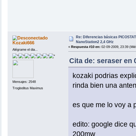
Re: Diferencias básicas PICOSTAT
NanoStation2 2,4 GHz
Kozaki666
«
Respuesta #10 en:
02-09-2009, 23:39 (Mié
Alégrame el dia...
Cita de: seraser en 
kozaki podrias expl
Mensajes: 2548
rinda bien una ante
Trogloditus Maximus
es que me lo voy a pi
edito: google dice q
200mw