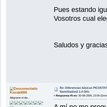
Pues estando igu
Vosotros cual eleg
Saludos y graci
Re: Diferencias básicas PICOSTAT
NanoStation2 2,4 GHz
Kozaki666
«
Respuesta #5 en:
30-08-2009, 23:09 (Domi
Alégrame el dia...
A mí no me pregu