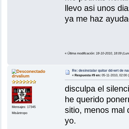
llevo asi unos dia
ya me haz ayudad
«
Última modificación: 18-10-2010, 18:09 (Lun
Re: desinstalar quitar dd-wrt de na
drvalium
«
Respuesta #9 en:
05-11-2010, 02:00 (
disculpa el silenc
he querido poner
Mensajes: 17345
sitio, menos ma
Misántropo
yo.