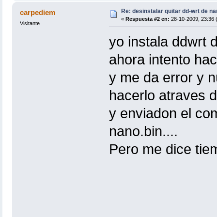
Re: desinstalar quitar dd-wrt de na
carpediem
«
Respuesta #2 en:
28-10-2009, 23:36 (
Visitante
yo instala ddwrt 
ahora intento hac
y me da error y n
hacerlo atraves d
y enviadon el co
nano.bin....
Pero me dice tie