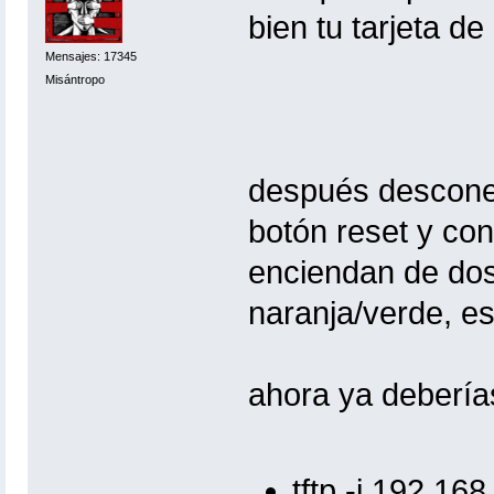
bien tu tarjeta de
Mensajes: 17345
Misántropo
después desconec
botón reset y co
enciendan de dos
naranja/verde, e
ahora ya debería
tftp -i 192.16