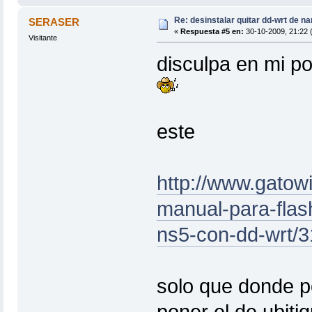
Re: desinstalar quitar dd-wrt de na
SERASER
«
Respuesta #5 en:
30-10-2009, 21:22 (
Visitante
disculpa en mi po
este
http://www.gatowi
manual-para-flash
ns5-con-dd-wrt/3
solo que donde p
poner el de ubitiq