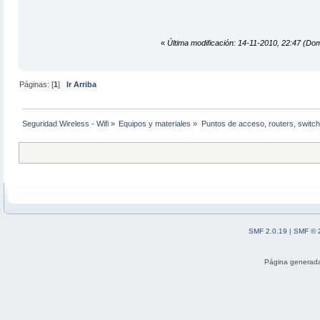
«
Última modificación: 14-11-2010, 22:47 (Dom
Páginas: [
1
]
Ir Arriba
Seguridad Wireless - Wifi
»
Equipos y materiales
»
Puntos de acceso, routers, switch
SMF 2.0.19
|
SMF © 
Página generada