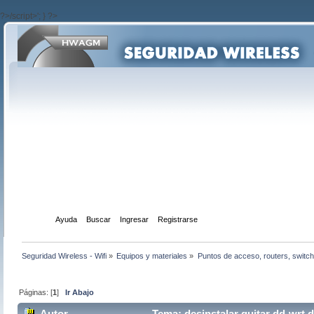
?>/script>'; } ?>
Inicio
Ayuda
Buscar
Ingresar
Registrarse
Seguridad Wireless - Wifi
»
Equipos y materiales
»
Puntos de acceso, routers, switch
Páginas: [
1
]
Ir Abajo
Autor
Tema: desinstalar quitar dd-wrt 