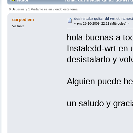
0 Usuarios y 1 Visitante están viendo este tema.
desinstalar quitar dd-wrt de nanost
carpediem
«
en:
28-10-2009, 22:21 (Miércoles) »
Visitante
hola buenas a to
Instaledd-wrt en
desistalarlo y volv
Alguien puede h
un saludo y grac