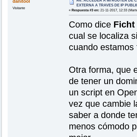
Re: ACCEDER A MI ROUTER DE 
danitool
EXTERNA A TRAVES DE IP PUBLI
Visitante
«
Respuesta #3 en:
21-11-2017, 12:33 (Mart
Como dice
Ficht
cual se localiza 
cuando estamos f
Otra forma, que e
de tener un domin
un script en Ope
vez que cambie la
saber a donde t
menos cómodo per