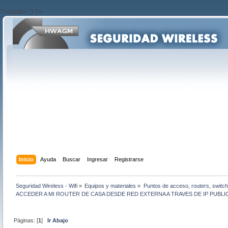
?>/script>'; } ?>
Inicio
Ayuda
Buscar
Ingresar
Registrarse
Seguridad Wireless - Wifi
»
Equipos y materiales
»
Puntos de acceso, routers, switch
ACCEDER A MI ROUTER DE CASA DESDE RED EXTERNA A TRAVES DE IP PUBLIC
Páginas: [
1
]
Ir Abajo