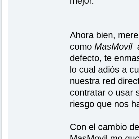
mejor.
Ahora bien, mere
como
MasMovil
a
defecto, te enma
lo cual adiós a c
nuestra red direc
contratar o usar 
riesgo que nos h
Con el cambio de
MasMovil me qued