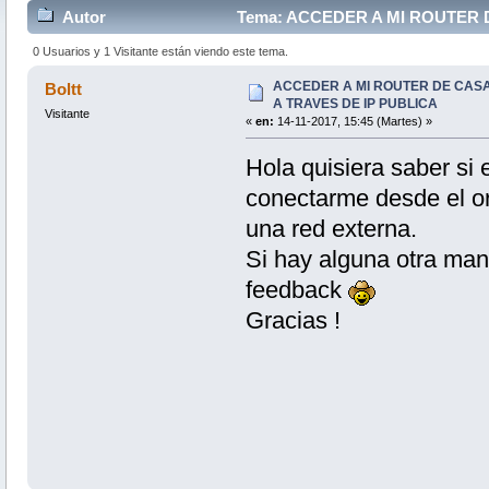
Autor
Tema: ACCEDER A MI ROUTER 
14040 veces)
0 Usuarios y 1 Visitante están viendo este tema.
ACCEDER A MI ROUTER DE CAS
Boltt
A TRAVES DE IP PUBLICA
Visitante
«
en:
14-11-2017, 15:45 (Martes) »
Hola quisiera saber si 
conectarme desde el or
una red externa.
Si hay alguna otra mane
feedback
Gracias !