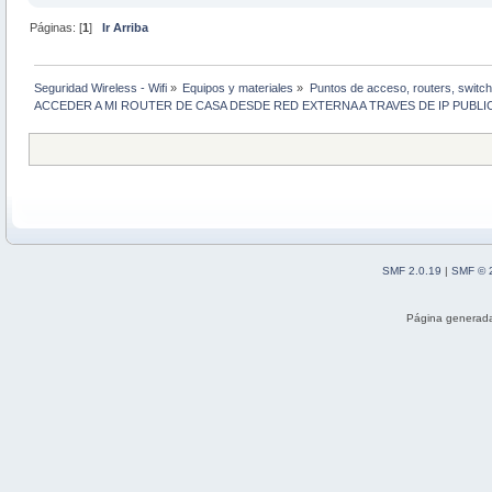
Páginas: [
1
]
Ir Arriba
Seguridad Wireless - Wifi
»
Equipos y materiales
»
Puntos de acceso, routers, switch
ACCEDER A MI ROUTER DE CASA DESDE RED EXTERNA A TRAVES DE IP PUBLIC
SMF 2.0.19
|
SMF © 
Página generada