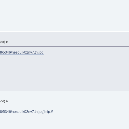
ado) »
8/5346/nesquik02nv7.th.jpg]
ado) »
/5346/nesquik02nv7.th.jpg]http://