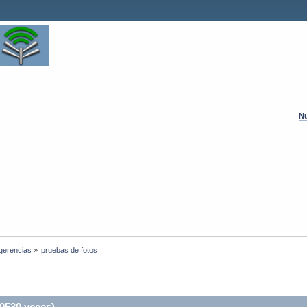
Nu
ugerencias
»
pruebas de fotos
0530 veces)