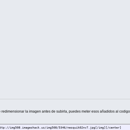
e redimensionar la imagen antes de subirla, puedes meter esos añadidos al codig
ttp://img508.imageshack.us/img508/5346/nesquik02nv7.jpg[/img][/center]