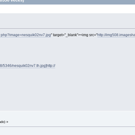
my.php?image=nesquik02nv7.jpg
" target="_blank"><img src="
http://img508.imagesh
/5346/nesquik02nv7.th.jpg]http://
ado) »