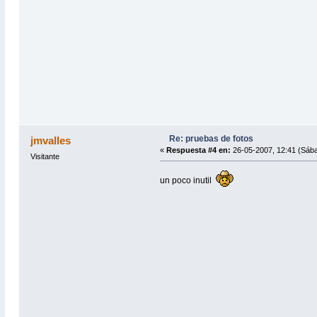
Re: pruebas de fotos
jmvalles
«
Respuesta #4 en:
26-05-2007, 12:41 (Sáb
Visitante
un poco inutil