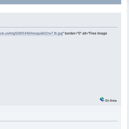
ack.us/img508/5346/nesquik02nv7.th.jpg
" border="0" alt="Free Image
En línea