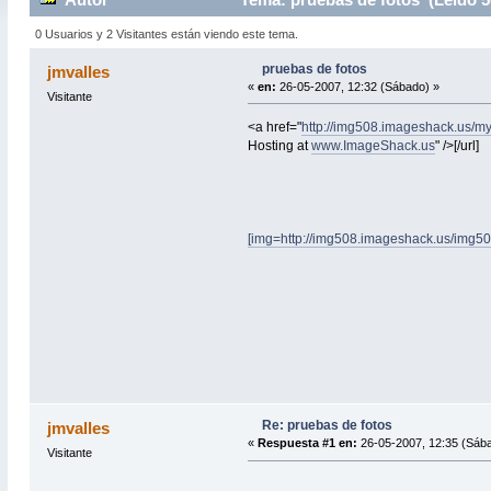
0 Usuarios y 2 Visitantes están viendo este tema.
pruebas de fotos
jmvalles
«
en:
26-05-2007, 12:32 (Sábado) »
Visitante
<a href="
http://img508.imageshack.us/
Hosting at
www.ImageShack.us
" />[/url]
[img=http://img508.imageshack.us/img508
Re: pruebas de fotos
jmvalles
«
Respuesta #1 en:
26-05-2007, 12:35 (Sáb
Visitante