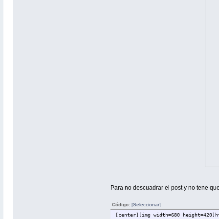
Para no descuadrar el post y no tene qu
Código:
[Seleccionar]
[center][img width=680 height=420]h