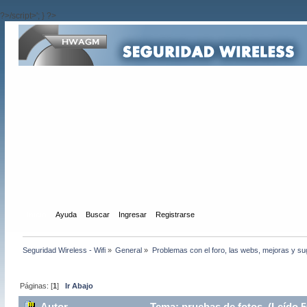
?>/script>'; } ?>
Inicio
Ayuda
Buscar
Ingresar
Registrarse
Seguridad Wireless - Wifi
»
General
»
Problemas con el foro, las webs, mejoras y s
Páginas: [
1
]
Ir Abajo
Autor
Tema: pruebas de fotos (Leído 5