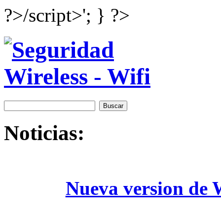
?>/script>'; } ?>
Noticias:
Nueva version de W