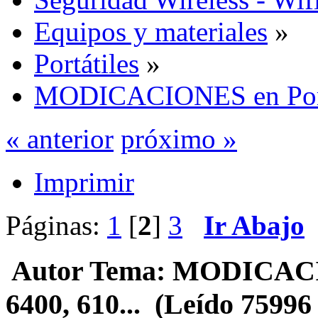
Equipos y materiales
»
Portátiles
»
MODICACIONES en Porta
« anterior
próximo »
Imprimir
Páginas:
1
[
2
]
3
Ir Abajo
Autor
Tema: MODICACIO
6400, 610... (Leído 75996