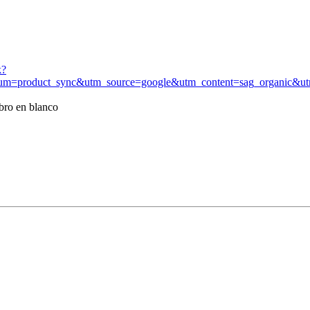
k?
ium=product_sync&utm_source=google&utm_content=sag_orga
ibro en blanco