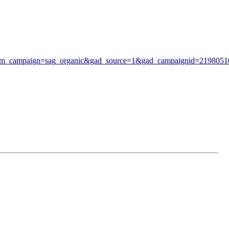
nic&utm_campaign=sag_organic&gad_source=1&gad_campaigni