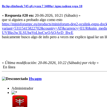
Re:hp elitebook 745 g6 ryzen 7 3400u+ igpu radeon vega 10
«
Respuesta #20 en:
20-06-2026, 10:21 (Sábado) »
que si alguien a probado algo como esto
https://minisforumpc.eu/products/minisforum-deg2-oculink-egpu-doc
variant=53115415822702&country=AT&currency=EUR&utm_med
UVBks3w3LSUhgVoLhoCwQAQAvD_BwE
basicamente busco algo de info pero a veces me explico igual ke un l
«
Última modificación: 20-06-2026, 10:22 (Sábado) por ricky
»
En línea
Hwagm
Administrador