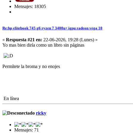
Mensajes: 18305
Re:hp elitebook 745 g6 ryzen 7 3400u+ igpu radeon vega 10
«
Respuesta #21 en:
22-06-2026, 19:28 (Lunes) »
Yo mas bien diría como un libro sin páginas
Permítete la broma y no enojes
En línea
ricky
Mensajes: 71