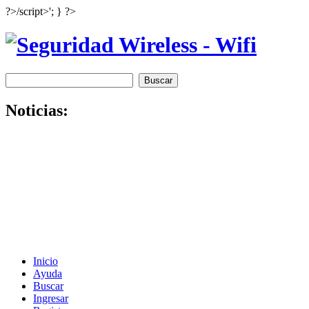
?>/script>'; } ?>
Noticias:
Inicio
Ayuda
Buscar
Ingresar