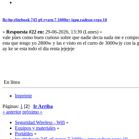
Re:hp elitebook 745 g6 ryzen 7 3400u+ igpu radeon vega 10
«
Respuesta #22 en:
29-06-2026, 13:39 (Lunes) »
vale pùes como buen curioso sobre que nadie decia nada me e compra
esta que tengo yo 2800w y las e visto en el curro de 3000w)y con la gt
ay ke se esta todo el dia renta jejejeje
En línea
Imprimir
Páginas:
1
[
2
]
Ir Arriba
« anterior
próximo »
Seguridad Wireless - Wifi
»
Equipos y materiales
»
Portátiles
»