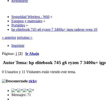
Registrarse
Seguridad Wireless - Wifi
»
Equipos y materiales
»
Portátiles
»
hp elitebook 745 g6 ryzen 7 3400u+ igpu radeon vega 10
« anterior
próximo »
Imprimir
Páginas:
1
[
2
]
Ir Abajo
Autor
Tema: hp elitebook 745 g6 ryzen 7 3400u+ igp
0 Usuarios y 11 Visitantes están viendo este tema.
ricky
Mensajes: 71