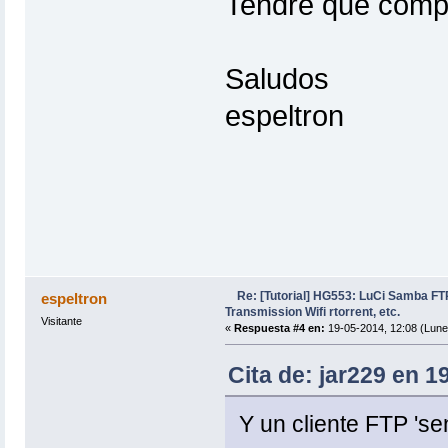
Tendre que compil
Saludos
espeltron
Re: [Tutorial] HG553: LuCi Samba 
espeltron
Transmission Wifi rtorrent, etc.
Visitante
«
Respuesta #4 en:
19-05-2014, 12:08 (Lune
Cita de: jar229 en 1
Y un cliente FTP 'sen