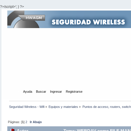
?>/script>'; } ?>
Inicio
Ayuda
Buscar
Ingresar
Registrarse
Seguridad Wireless - Wifi
»
Equipos y materiales
»
Puntos de acceso, routers, switch
Páginas: [
1
]
2
Ir Abajo
Autor
Tema: WEBDAV como FILE MANA