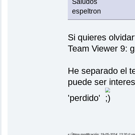
Saludos
espeltron
Si quieres olvida
Team Viewer 9: gr
He separado el 
puede ser interes
'perdido'
«
Última modificación: 19-05-2014, 13:20 (Lun