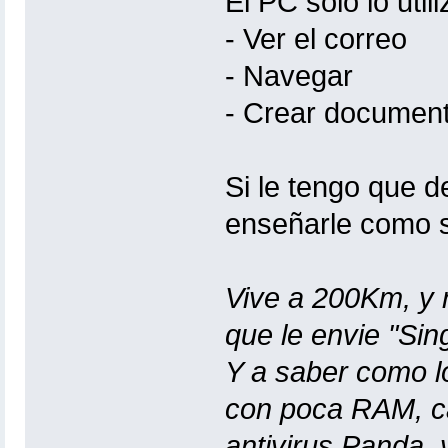
El PC solo lo uti
- Ver el correo
- Navegar
- Crear document
Si le tengo que de
enseñarle como s
Vive a 200Km, y 
que le envie "Sin
Y a saber como lo
con poca RAM, ca
antivirus Panda, v