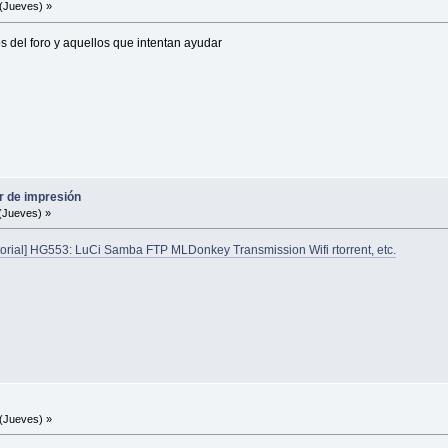
(Jueves) »
os del foro y aquellos que intentan ayudar
r de impresión
(Jueves) »
torial] HG553: LuCi Samba FTP MLDonkey Transmission Wifi rtorrent, etc.
(Jueves) »