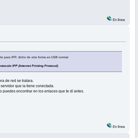
En línea
rte para IPP, dicho de otra forma es USB normal.
tocolo IPP (Internet Printing Protocol).
a de red se tratara.
 servidor que la tiene conectada.
Lo puedes encontrar en los enlaces que te dí antes.
En línea