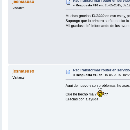
Re: Transformar router en servido
jesmasuso
«
Respuesta #10 en:
15-05-2015, 09:12
Visitante
Muchas gracias
Tki2000
en eso estoy, pe
Supongo que lo primero será detectar la i
Mil gracias e iré informando de los avan
Re: Transformar router en servido
jesmasuso
«
Respuesta #11 en:
15-05-2015, 10:58
Visitante
Aqui de nuevo y con problemas, he asoci
Que he hecho mal?
??
Gracias por la ayuda