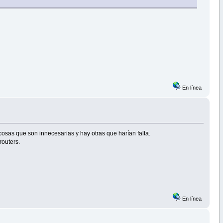
En línea
cosas que son innecesarias y hay otras que harían falta.
routers.
En línea