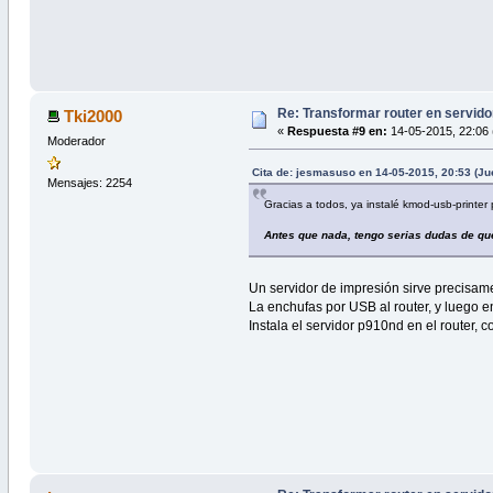
Re: Transformar router en servido
Tki2000
«
Respuesta #9 en:
14-05-2015, 22:06 
Moderador
Cita de: jesmasuso en 14-05-2015, 20:53 (Ju
Mensajes: 2254
Gracias a todos, ya instalé kmod-usb-printer
Antes que nada, tengo serias dudas de que 
Un servidor de impresión sirve precisam
La enchufas por USB al router, y luego en
Instala el servidor p910nd en el router,