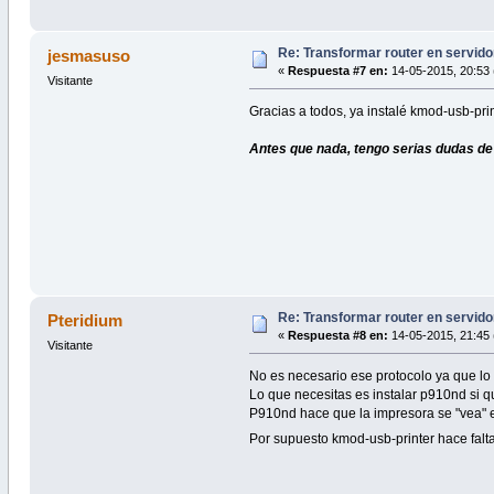
Re: Transformar router en servido
jesmasuso
«
Respuesta #7 en:
14-05-2015, 20:53 
Visitante
Gracias a todos, ya instalé kmod-usb-pri
Antes que nada, tengo serias dudas de q
Re: Transformar router en servido
Pteridium
«
Respuesta #8 en:
14-05-2015, 21:45 
Visitante
No es necesario ese protocolo ya que lo 
Lo que necesitas es instalar p910nd si q
P910nd hace que la impresora se "vea" e
Por supuesto kmod-usb-printer hace fal