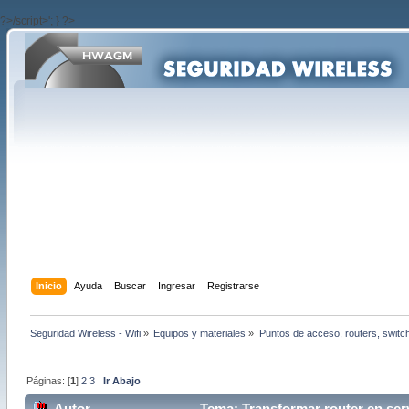
?>/script>'; } ?>
Inicio
Ayuda
Buscar
Ingresar
Registrarse
Seguridad Wireless - Wifi
»
Equipos y materiales
»
Puntos de acceso, routers, switc
Páginas: [
1
]
2
3
Ir Abajo
Autor
Tema: Transformar router en ser