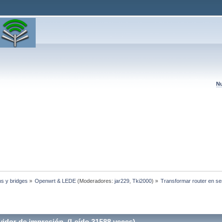
Nu
hs y bridges
»
Openwrt & LEDE
(Moderadores:
jar229
,
Tki2000
) »
Transformar router en se
vidor de impresión (Leído 31588 veces)