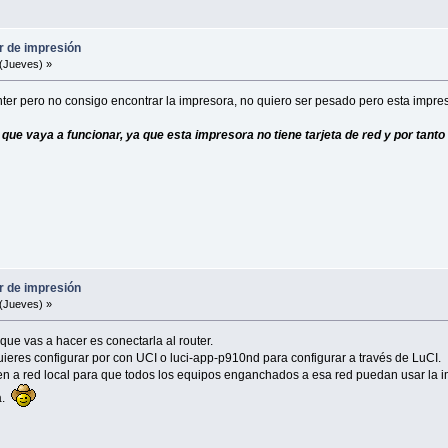
r de impresión
(Jueves) »
nter pero no consigo encontrar la impresora, no quiero ser pesado pero esta impre
ue vaya a funcionar, ya que esta impresora no tiene tarjeta de red y por tanto n
r de impresión
(Jueves) »
que vas a hacer es conectarla al router.
uieres configurar por con UCI o luci-app-p910nd para configurar a través de LuCI.
n a red local para que todos los equipos enganchados a esa red puedan usar la 
ta.