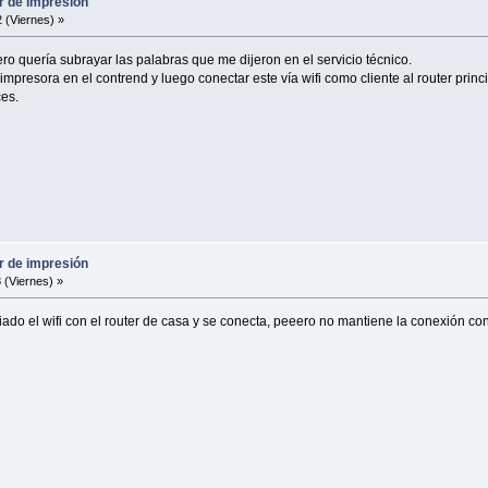
r de impresión
 (Viernes) »
ro quería subrayar las palabras que me dijeron en el servicio técnico.
mpresora en el contrend y luego conectar este vía wifi como cliente al router princi
ces.
r de impresión
 (Viernes) »
ado el wifi con el router de casa y se conecta, peeero no mantiene la conexión co