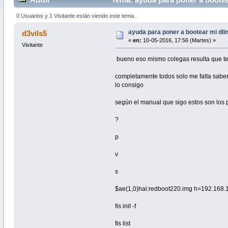
0 Usuarios y 1 Visitante están viendo este tema.
ayuda para poner a bootear mi dli
d3vils5
«
en:
10-05-2016, 17:56 (Martes) »
Visitante
bueno eso mismo colegas resulta que teng
completamente todos solo me falta saber 
lo consigo
según el manual que sigo estos son los 
?
p
v
s
$ae(1,0)hai:redboot220.img h=192.168.1.
fis init -f
fis list