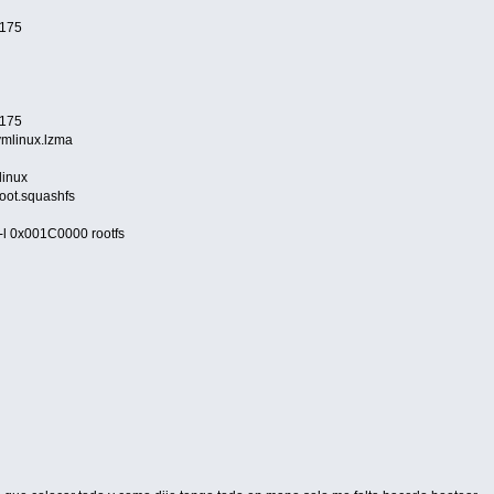
.175
.175
vmlinux.lzma
linux
root.squashfs
-l 0x001C0000 rootfs