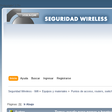
?>/script>'; } ?>
Inicio
Ayuda
Buscar
Ingresar
Registrarse
Seguridad Wireless - Wifi
»
Equipos y materiales
»
Puntos de acceso, routers, switc
Páginas: [
1
]
Ir Abajo
Autor
Tema: ayuda para poner a bootea