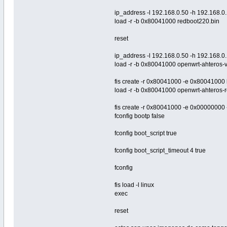
ip_address -l 192.168.0.50 -h 192.168.0
load -r -b 0x80041000 redboot220.bin
reset
ip_address -l 192.168.0.50 -h 192.168.0
load -r -b 0x80041000 openwrt-ahteros-
fis create -r 0x80041000 -e 0x80041000 
load -r -b 0x80041000 openwrt-ahteros-
fis create -r 0x80041000 -e 0x00000000 
fconfig bootp false
fconfig boot_script true
fconfig boot_script_timeout 4 true
fconfig
fis load -l linux
exec
reset