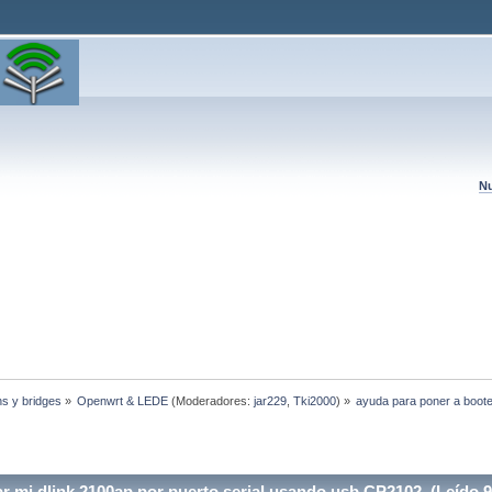
Nu
hs y bridges
»
Openwrt & LEDE
(Moderadores:
jar229
,
Tki2000
) »
ayuda para poner a boote
r mi dlink 2100ap por puerto serial usando usb CP2102 (Leído 9