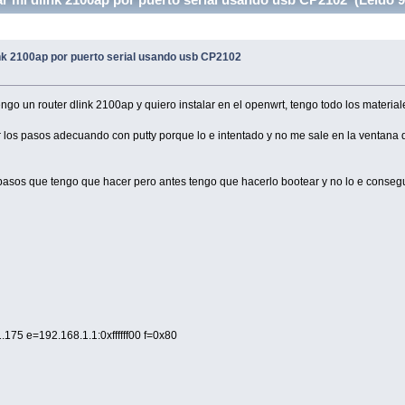
nk 2100ap por puerto serial usando usb CP2102
o un router dlink 2100ap y quiero instalar en el openwrt, tengo todo los material
los pasos adecuando con putty porque lo e intentado y no me sale en la ventana de
pasos que tengo que hacer pero antes tengo que hacerlo bootear y no lo e conseg
175 e=192.168.1.1:0xffffff00 f=0x80