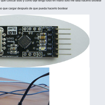
que colocar todo y como dije tengo todo en mano solo me falta hacerlo bootear
ngo que cargar después de que pueda hacerlo bootear