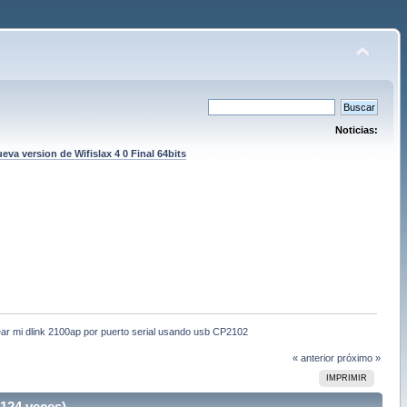
Noticias:
eva version de Wifislax 4 0 Final 64bits
ar mi dlink 2100ap por puerto serial usando usb CP2102
« anterior
próximo »
IMPRIMIR
124 veces)