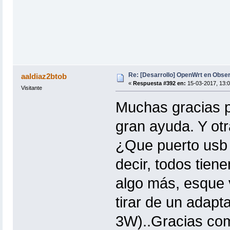
Re: [Desarrollo] OpenWrt en Obs
aaldiaz2btob
«
Respuesta #392 en:
15-03-2017, 13:0
Visitante
Muchas gracias p
gran ayuda. Y otr
¿Que puerto usb 
decir, todos tien
algo más, esque 
tirar de un adapt
3W)..Gracias co