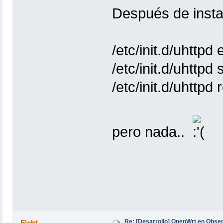
Después de instala
/etc/init.d/uhttpd
/etc/init.d/uhttpd s
/etc/init.d/uhttpd 
pero nada..
Re: [Desarrollo] OpenWrt en Obs
Ficht