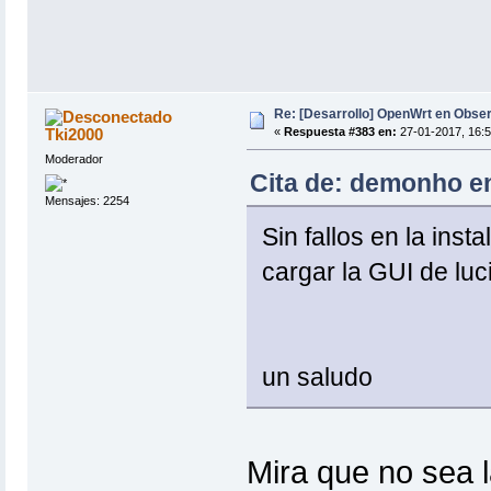
Re: [Desarrollo] OpenWrt en Obs
Tki2000
«
Respuesta #383 en:
27-01-2017, 16:5
Moderador
Cita de: demonho en
Mensajes: 2254
Sin fallos en la inst
cargar la GUI de luci.
un saludo
Mira que no sea l