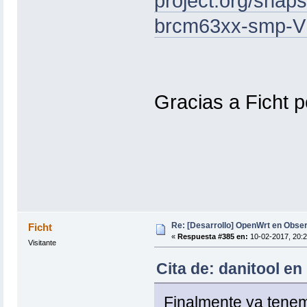
project.org/snap
brcm63xx-smp-VH
Gracias a Ficht po
Re: [Desarrollo] OpenWrt en Obs
Ficht
«
Respuesta #385 en:
10-02-2017, 20:2
Visitante
Cita de: danitool en
Finalmente ya tenemo