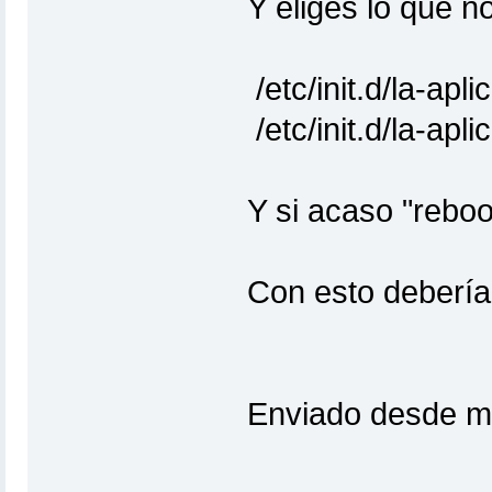
Y eliges lo que n
/etc/init.d/la-ap
/etc/init.d/la-ap
Y si acaso "reboo
Con esto debería 
Enviado desde m