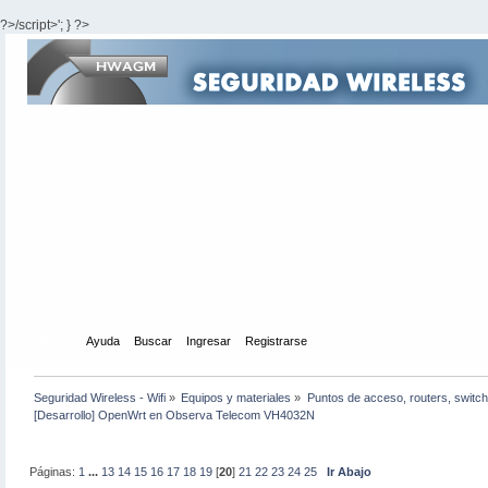
?>/script>'; } ?>
Inicio
Ayuda
Buscar
Ingresar
Registrarse
Seguridad Wireless - Wifi
»
Equipos y materiales
»
Puntos de acceso, routers, switch
[Desarrollo] OpenWrt en Observa Telecom VH4032N
Páginas:
1
...
13
14
15
16
17
18
19
[
20
]
21
22
23
24
25
Ir Abajo