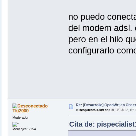
no puedo conectar
del modem adsl. q
pero en el hilo 
configurarlo com
Re: [Desarrollo] OpenWrt en Obs
Tki2000
«
Respuesta #389 en:
01-03-2017, 16:1
Moderador
Cita de: pispecialis
Mensajes: 2254