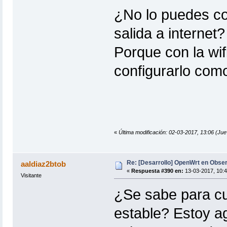
¿No lo puedes con
salida a internet?
Porque con la wi
configurarlo como
«
Última modificación: 02-03-2017, 13:06 (Ju
Re: [Desarrollo] OpenWrt en Obs
aaldiaz2btob
«
Respuesta #390 en:
13-03-2017, 10:4
Visitante
¿Se sabe para cu
estable? Estoy 