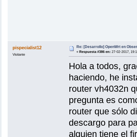
Re: [Desarrollo] OpenWrt en Obs
pispecialist12
«
Respuesta #386 en:
27-02-2017, 19:1
Visitante
Hola a todos, gra
haciendo, he inst
router vh4032n qu
pregunta es como i
router que sólo d
descargo para pas
alguien tiene el 