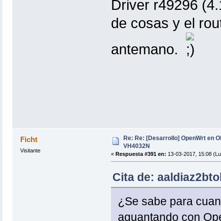
Driver r49296 (4
de cosas y el ro
antemano.
Re: Re: [Desarrollo] OpenWrt en 
Ficht
VH4032N
Visitante
«
Respuesta #391 en:
13-03-2017, 15:08 (Lu
Cita de: aaldiaz2bt
¿Se sabe para cuand
aguantando con Ope