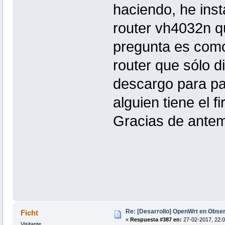
haciendo, he inst
router vh4032n qu
pregunta es como i
router que sólo d
descargo para pas
alguien tiene el 
Gracias de ante
Re: [Desarrollo] OpenWrt en Obs
Ficht
«
Respuesta #387 en:
27-02-2017, 22:0
Visitante