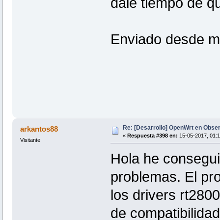
dale tiempo de q
Enviado desde m
Re: [Desarrollo] OpenWrt en Obs
arkantos88
«
Respuesta #398 en:
15-05-2017, 01:1
Visitante
Hola he consegui
problemas. El pro
los drivers rt280
de compatibilidad 