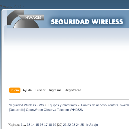
?>/script>'; } ?>
Inicio
Ayuda
Buscar
Ingresar
Registrarse
Seguridad Wireless - Wifi
»
Equipos y materiales
»
Puntos de acceso, routers, switch
[Desarrollo] OpenWrt en Observa Telecom VH4032N
Páginas:
1
...
13
14
15
16
17
18
19
[
20
]
21
22
23
24
25
Ir Abajo