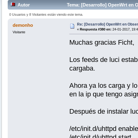
Autor
Tema: [Desarrollo] OpenWrt en 
0 Usuarios y 8 Visitantes están viendo este tema.
Re: [Desarrollo] OpenWrt en Obs
demonho
«
Respuesta #380 en:
24-01-2017, 19:4
Visitante
Muchas gracias Ficht,
Los feeds de luci esta
cargaba.
Ahora ya los carga y l
en la ip que tengo asig
Después de instalar luc
/etc/init.d/uhttpd enabl
/etc/init.d/uhttpd start