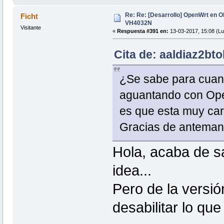
Re: Re: [Desarrollo] OpenWrt en 
Ficht
VH4032N
Visitante
«
Respuesta #391 en:
13-03-2017, 15:08 (Lu
Cita de: aaldiaz2bt
¿Se sabe para cuand
aguantando con Ope
es que esta muy car
Gracias de antema
Hola, acaba de sa
idea...
Pero de la versi
desabilitar lo que