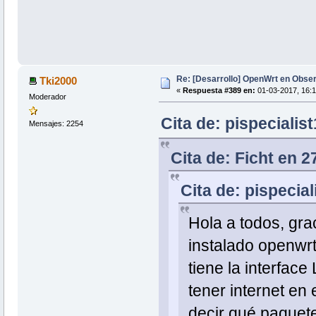
Re: [Desarrollo] OpenWrt en Obs
Tki2000
«
Respuesta #389 en:
01-03-2017, 16:1
Moderador
Cita de: pispecialis
Mensajes: 2254
Cita de: Ficht en 2
Cita de: pispecia
Hola a todos, gra
instalado openwrt
tiene la interface
tener internet en 
decir qué paquete