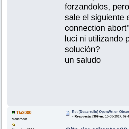
forzandolos, pero
sale el siguiente
connection abort'
luci ni utilizando
solución?
un saludo
Re: [Desarrollo] OpenWrt en Obs
Tki2000
«
Respuesta #399 en:
15-05-2017, 09:4
Moderador