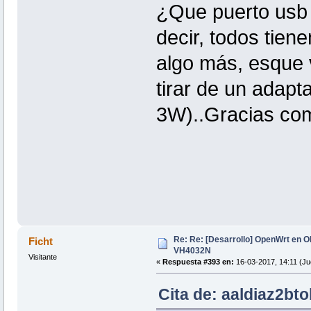
¿Que puerto usb 
decir, todos tien
algo más, esque 
tirar de un adapt
3W)..Gracias co
Re: Re: [Desarrollo] OpenWrt en 
Ficht
VH4032N
Visitante
«
Respuesta #393 en:
16-03-2017, 14:11 (Ju
Cita de: aaldiaz2bto