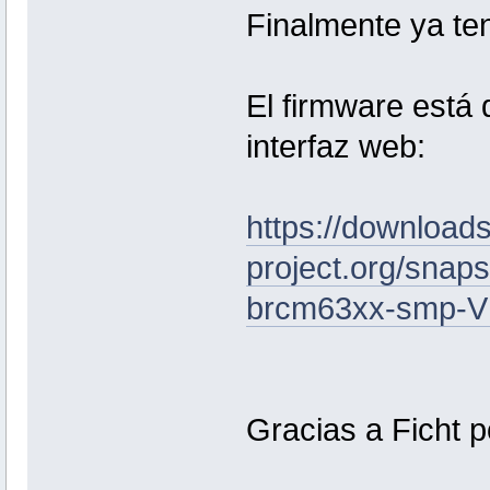
Finalmente ya ten
El firmware está 
interfaz web:
https://downloads
project.org/snap
brcm63xx-smp-VH
Gracias a Ficht po