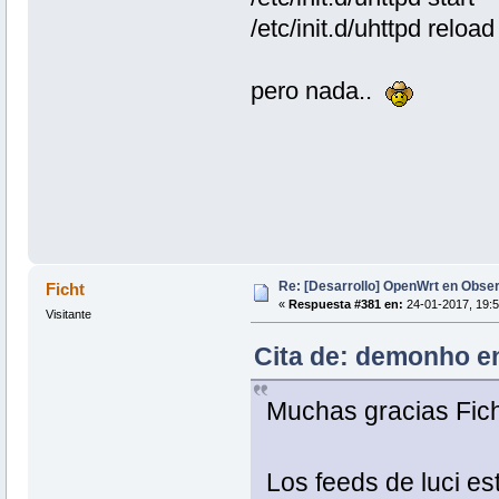
/etc/init.d/uhttpd reload
pero nada..
Re: [Desarrollo] OpenWrt en Obs
Ficht
«
Respuesta #381 en:
24-01-2017, 19:5
Visitante
Cita de: demonho en
Muchas gracias Fich
Los feeds de luci e