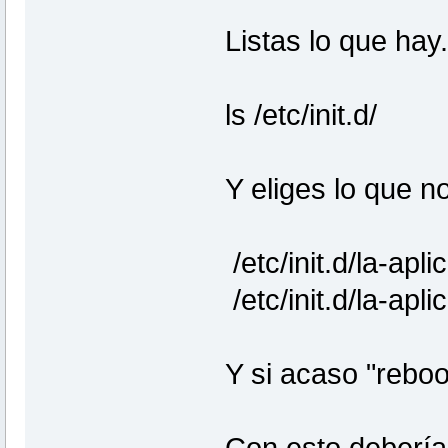
Listas lo que hay.
ls /etc/init.d/
Y eliges lo que n
/etc/init.d/la-ap
/etc/init.d/la-ap
Y si acaso "reboo
Con esto debería 