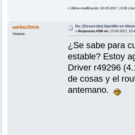
«
Última modificación: 02-03-2017, 13:06 (Ju
Re: [Desarrollo] OpenWrt en Obs
aaldiaz2btob
«
Respuesta #390 en:
13-03-2017, 10:4
Visitante
¿Se sabe para cu
estable? Estoy 
Driver r49296 (4
de cosas y el ro
antemano.