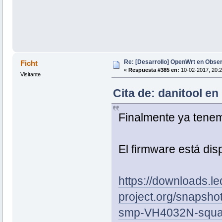
Re: [Desarrollo] OpenWrt en Obs
Ficht
«
Respuesta #385 en:
10-02-2017, 20:2
Visitante
Cita de: danitool en
Finalmente ya tenemo
El firmware está disp
https://downloads.le
project.org/snapsho
smp-VH4032N-squas