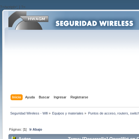
?>/script>'; } ?>
Inicio
Ayuda
Buscar
Ingresar
Registrarse
Seguridad Wireless - Wifi
»
Equipos y materiales
»
Puntos de acceso, routers, switc
Páginas: [
1
]
Ir Abajo
Autor
Tema: [Desarrollo] OpenWrt en 