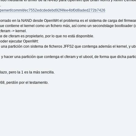
.
es/openwrt/commit/ec7552edcdedebd92f4fee4bf0d8aded272b7426
borrado en la NAND desde OpenWrt el problema es el sistema de carga del firmwar
e contiene el kernel como un fichero más, así como un secondstage bootloader (cf
cferam -> kernel.
 de cferam es propietario, por lo que no está disponible.
 poder ejecutar OpenWrt:
 en una partición con sistema de ficheros JFFS2 que contenga además el kernel, y ub
 y hacer una partición que contenga el cferam y el uboot, de forma que dicha part
azo, pero la 1 es la más sencilla.
68, perdón por el testamento.