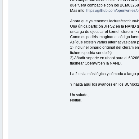
que fuera compatible con los BCM63268
Más info:
https://github.com/openwrt-
Ahora que ya tenemos lectura/escritura/
Una única partición JFFS2 en la NAND qu
encarga de ejecutar el kernel: cferom -> 
Como os podéis imaginar el código fuente
Así que existen varias alternativas para
1) Incluir el binario original del cferam
ficheros podría ser ubifs).
2) Añadir soporte en uboot para el 63268
flashear OpenWrt en la NAND.
La 2 es la más lógica y cómoda a largo pl
Y hasta aquí los avances en los BCM632
Un saludo,
Noltari.