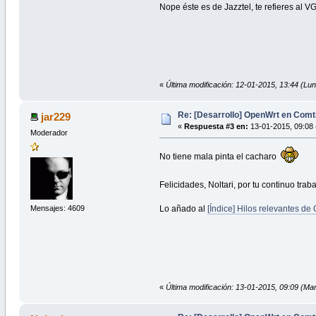
Nope éste es de Jazztel, te refieres al V
«
Última modificación: 12-01-2015, 13:44 (Lun
Re: [Desarrollo] OpenWrt en Com
jar229
«
Respuesta #3 en:
13-01-2015, 09:08 
Moderador
No tiene mala pinta el cacharo
Felicidades, Noltari, por tu continuo tra
Mensajes: 4609
Lo añado al
[Índice] Hilos relevantes d
«
Última modificación: 13-01-2015, 09:09 (Mar