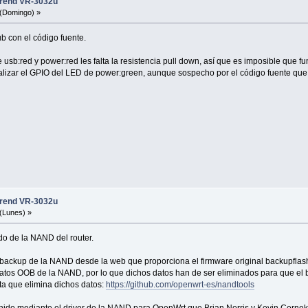
trend VR-3032u
(Domingo) »
ub con el código fuente.
sb:red y power:red les falta la resistencia pull down, así que es imposible que fu
calizar el GPIO del LED de power:green, aunque sospecho por el código fuente que 
trend VR-3032u
(Lunes) »
ído de la NAND del router.
n backup de la NAND desde la web que proporciona el firmware original backupflash
datos OOB de la NAND, por lo que dichos datos han de ser eliminados para que el
ta que elimina dichos datos:
https://github.com/openwrt-es/nandtools
do mediante el driver de la NAND para OpenWrt que Brian Norris y Kevin Cernekee