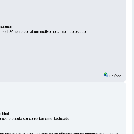
ncionen...
es el 20, pero por algún motivo no cambia de estado...
En línea
.html.
 backup pueda ser correctamente flasheado.
 han desarrollado, y al cual yo he añadido ciertas modificaciones para