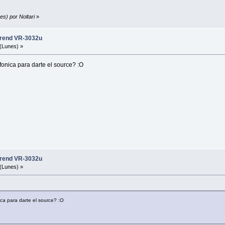
es) por Noltari
»
trend VR-3032u
(Lunes) »
fonica para darte el source? :O
trend VR-3032u
(Lunes) »
ca para darte el source? :O