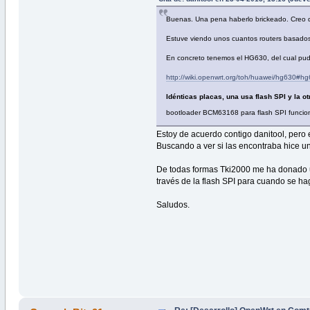
Buenas. Una pena haberlo brickeado. Creo qu
Estuve viendo unos cuantos routers basado
En concreto tenemos el HG630, del cual pud
http://wiki.openwrt.org/toh/huawei/hg630#h
Idénticas placas, una usa flash SPI y la o
bootloader BCM63168 para flash SPI funciona
Estoy de acuerdo contigo danitool, pero 
Buscando a ver si las encontraba hice un
De todas formas Tki2000 me ha donado un
través de la flash SPI para cuando se h
Saludos.