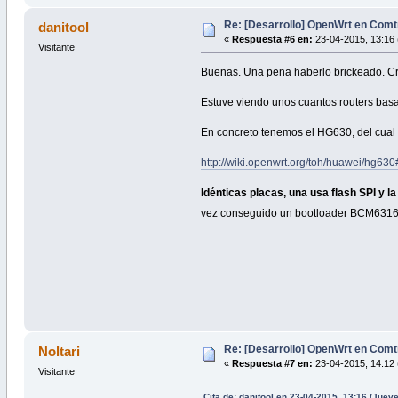
Re: [Desarrollo] OpenWrt en Com
danitool
«
Respuesta #6 en:
23-04-2015, 13:16 
Visitante
Buenas. Una pena haberlo brickeado. Cre
Estuve viendo unos cuantos routers bas
En concreto tenemos el HG630, del cual 
http://wiki.openwrt.org/toh/huawei/hg6
Idénticas placas, una usa flash SPI y l
vez conseguido un bootloader BCM63168 p
Re: [Desarrollo] OpenWrt en Com
Noltari
«
Respuesta #7 en:
23-04-2015, 14:12 
Visitante
Cita de: danitool en 23-04-2015, 13:16 (Juev