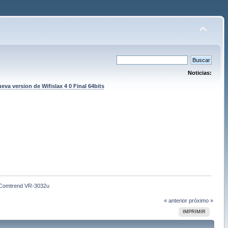
Noticias:
eva version de Wifislax 4 0 Final 64bits
n Comtrend VR-3032u
« anterior
próximo »
IMPRIMIR