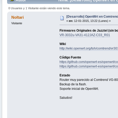
0 Usuarios y 1 Visitante están viendo este tema.
[Desarrollo] OpenWrt en Comtren
Noltari
«
en:
12-01-2015, 13:22 (Lunes) »
Visitante
Firmwares Originales de Jazztel (sin b
VR-3032u-VA31-412JAZ-C03_R01
Wiki
http://wiki.openwrt.org/toh/comtrend/vr3
Código Fuente
https://github.com/openwrt-es/openwrt/
https://github.com/openwrt-es/openwrt/c
Estado
Router muy parecido al Comtrend VG-805
Backup de la flash.
Soporte inicial de OpenWrt.
Saludos!