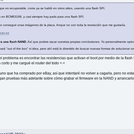
e es recuperable, como ya se habló en otros sitios, usando una flash SPI.
s en BCM63168, y casi siempre hay pads para una flash SPI.
e conseguir unas imágenes de la placa. Anque no con toda la resolución que me gustaría.
g630-52
tra una flash NAND.
Así que podeis sacar vuestras propias conclusiones. Yo personalmente opino
rá "out of the box" ni idea, pero ahí está lo divertido de buscar nuevas formas de solucionar
el problema es encontrar las resistencias que activan el boot por medio de la flas
 corto y me cargué el router del todo >.<
o que ha comprado por eBay, así que intentaré no volver a cagarla, pero no estarí
agan pruebas más adelante sobre cómo grabar el firmware en la NAND y arrancarlo