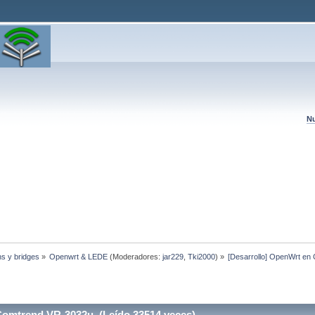
Nu
hs y bridges
»
Openwrt & LEDE
(Moderadores:
jar229
,
Tki2000
) »
[Desarrollo] OpenWrt e
Comtrend VR-3032u (Leído 33514 veces)