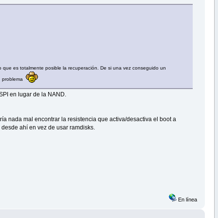
 que es totalmente posible la recuperación. De si una vez conseguido un
 un problema
h SPI en lugar de la NAND.
a nada mal encontrar la resistencia que activa/desactiva el boot a
 desde ahí en vez de usar ramdisks.
En línea