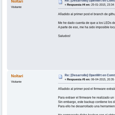
Re: [Desarrollo] OpenWrt en Com
Noltari
«
Respuesta #4 en:
25-01-2015, 23:34 
Visitante
Añadido al primer post el branch de gith
Me he dado cuenta de que a los LEDs de u
A parte de eso, me ha sido imposible lo
Saludos!
Re: [Desarrollo] OpenWrt en Com
Noltari
«
Respuesta #5 en:
06-04-2015, 20:35 
Visitante
Añadido al primer post el firmware extra
Para extraer el firmware he realizado u
Sin embargo, este backup contiene los 
Para ello he desarrollado una herramien
He comparado dicho backup con el obteni