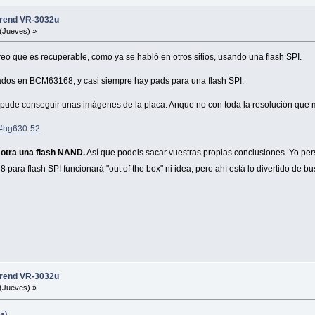
trend VR-3032u
(Jueves) »
o que es recuperable, como ya se habló en otros sitios, usando una flash SPI.
ados en BCM63168, y casi siempre hay pads para una flash SPI.
pude conseguir unas imágenes de la placa. Anque no con toda la resolución que m
30#hg630-52
a otra una flash NAND.
Así que podeis sacar vuestras propias conclusiones. Yo per
ara flash SPI funcionará "out of the box" ni idea, pero ahí está lo divertido de
trend VR-3032u
(Jueves) »
es)