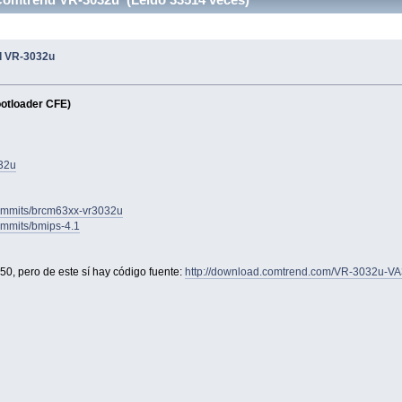
d VR-3032u
ootloader CFE)
032u
commits/brcm63xx-vr3032u
ommits/bmips-4.1
0, pero de este sí hay código fuente:
http://download.comtrend.com/VR-3032u-V