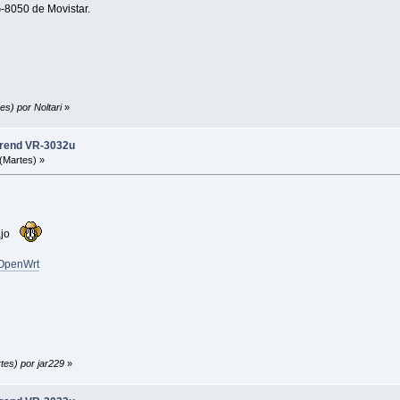
G-8050 de Movistar.
es) por Noltari
»
trend VR-3032u
(Martes) »
bajo
e OpenWrt
tes) por jar229
»