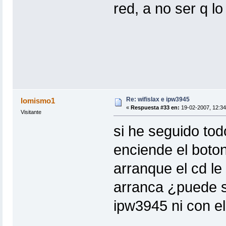
red, a no ser q l
Re: wifislax e ipw3945
lomismo1
«
Respuesta #33 en:
19-02-2007, 12:34
Visitante
si he seguido tod
enciende el boton
arranque el cd le
arranca ¿puede s
ipw3945 ni con e