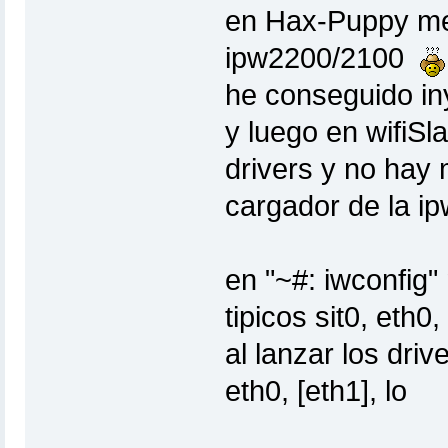
en Hax-Puppy me 
ipw2200/2100
he conseguido in
y luego en wifiSl
drivers y no hay 
cargador de la i
en "~#: iwconfig" 
tipicos sit0, eth0, 
al lanzar los driv
eth0, [eth1], lo