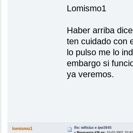
Lomismo1
Haber arriba dices
ten cuidado con 
lo pulso me lo in
embargo si funcio
ya veremos.
Re: wifislax e ipw3945
lomismo1
«
Respuesta #26 en:
10-02-2007, 02:41