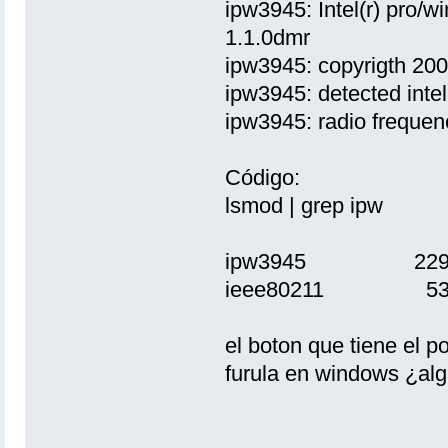
ipw3945: Intel(r) pro/w
1.1.0dmr
ipw3945: copyrigth 200
ipw3945: detected inte
ipw3945: radio frequenc
Código:
lsmod | grep ipw
ipw3945 2297
ieee80211 5348
el boton que tiene el po
furula en windows ¿al