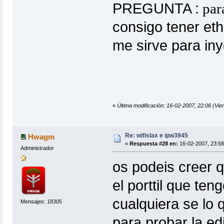
PREGUNTA :
para
consigo tener eth
me sirve para iny
«
Última modificación: 16-02-2007, 22:06 (Vier
Re: wifislax e ipw3945
Hwagm
«
Respuesta #28 en:
16-02-2007, 23:58
Administrador
os podeis creer 
el porttil que ten
cualquiera se lo 
Mensajes: 18305
para probar la ed