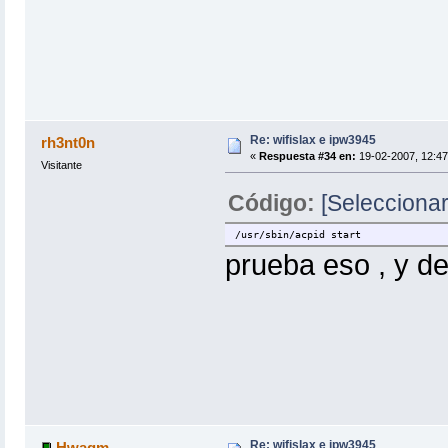
Re: wifislax e ipw3945
rh3nt0n
«
Respuesta #34 en:
19-02-2007, 12:47
Visitante
Código:
[Seleccionar
/usr/sbin/acpid start
prueba eso , y d
Re: wifislax e ipw3945
Hwagm