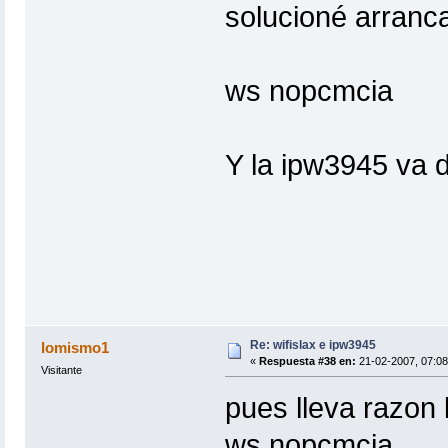
solucioné arranc
ws nopcmcia
Y la ipw3945 va 
Re: wifislax e ipw3945
lomismo1
«
Respuesta #38 en:
21-02-2007, 07:08
Visitante
pues lleva razon 
ws nopcmcia