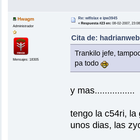
Re: wifislax e ipw3945
Hwagm
«
Respuesta #23 en:
08-02-2007, 23:08
Administrador
Cita de: hadrianweb
Trankilo jefe, tampo
Mensajes: 18305
pa todo
y mas................
tengo la c54ri, la
unos dias, las zy