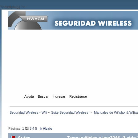
?>/script>'; } ?>
Inicio
Ayuda
Buscar
Ingresar
Registrarse
Seguridad Wireless - Wifi
»
Suite Seguridad Wireless 
»
Manuales de Wifislax & Wifiw
Páginas:
1
[
2
]
3
4
5
Ir Abajo
Autor
Tema: wifislax e ipw3945 (Leído 