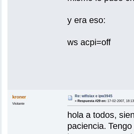
y era eso:
ws acpi=off
Re: wifislax e ipw3945
kroner
«
Respuesta #29 en:
17-02-2007, 18:13
Visitante
hola a todos, si
paciencia. Tengo 