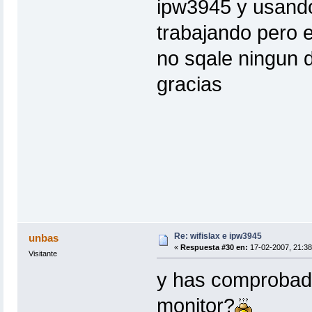
ipw3945 y usando
trabajando pero en
no sqale ningun 
gracias
Re: wifislax e ipw3945
unbas
«
Respuesta #30 en:
17-02-2007, 21:38
Visitante
y has comprobado 
monitor?