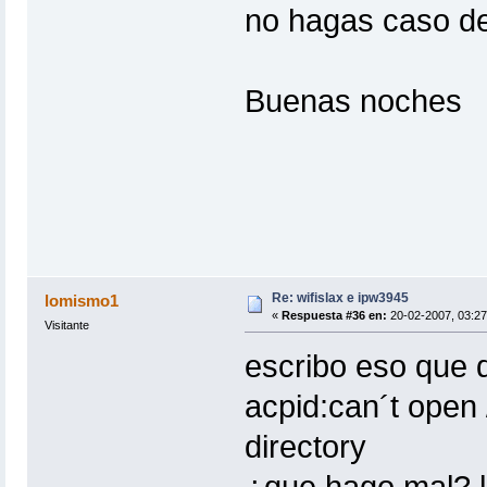
no hagas caso de 
Buenas noches
Re: wifislax e ipw3945
lomismo1
«
Respuesta #36 en:
20-02-2007, 03:27
Visitante
escribo eso que 
acpid:can´t open 
directory
¿que hago mal? l