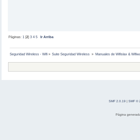
Páginas:
1
[
2
]
3
4
5
Ir Arriba
Seguridad Wireless - Wifi
»
Suite Seguridad Wireless 
»
Manuales de Wifislax & Wifiw
SMF 2.0.19
|
SMF © 
Página generada