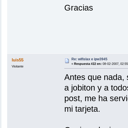
Gracias
Re: wifislax e ipw3945
luis55
«
Respuesta #22 en:
08-02-2007, 02:55
Visitante
Antes que nada, 
a jobiton y a tod
post, me ha servi
mi tarjeta.