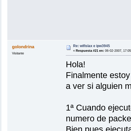
Re: wifislax e ipw3945
golondrina
«
Respuesta #21 en:
06-02-2007, 17:05
Visitante
Hola!
Finalmente estoy 
a ver si alguien
1ª Cuando ejecut
numero de packe
Bien pues ejecut