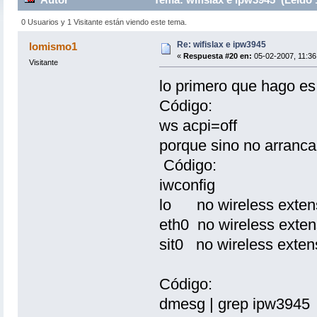
0 Usuarios y 1 Visitante están viendo este tema.
Re: wifislax e ipw3945
lomismo1
«
Respuesta #20 en:
05-02-2007, 11:36
Visitante
lo primero que hago es
Código:
ws acpi=off
porque sino no arranca 
Código:
iwconfig
lo no wireless exten
eth0 no wireless exten
sit0 no wireless exten
Código:
dmesg | grep ipw3945