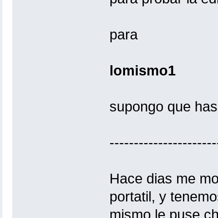
para
lomismo1
supongo que has 
----------------------
Hace dias me mo
portatil, y tenem
mismo le puse ch