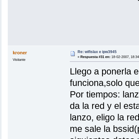
Re: wifislax e ipw3945
kroner
«
Respuesta #31 en:
18-02-2007, 18:34
Visitante
Llego a ponerla 
funciona,solo qu
Por tiempos: lanz
da la red y el es
lanzo, eligo la r
me sale la bssid(p