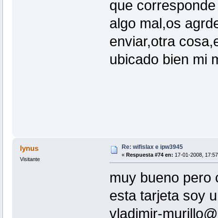
que corresponde 
algo mal,os agrd
enviar,otra cosa,
ubicado bien mi 
Re: wifislax e ipw3945
lynus
«
Respuesta #74 en:
17-01-2008, 17:57
Visitante
muy bueno pero 
esta tarjeta soy 
vladimir-murillo