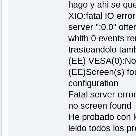
hago y ahi se que
XIO:fatal IO erro
server ":0.0" oft
whith 0 events re
trasteandolo tam
(EE) VESA(0):No
(EE)Screen(s) fo
configuration
Fatal server error
no screen found
He probado con l
leido todos los 