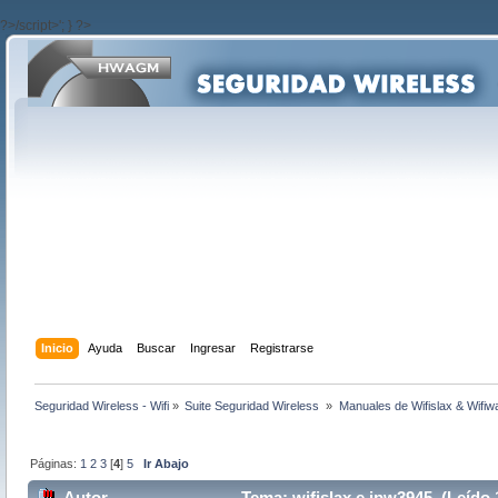
?>/script>'; } ?>
Inicio
Ayuda
Buscar
Ingresar
Registrarse
Seguridad Wireless - Wifi
»
Suite Seguridad Wireless 
»
Manuales de Wifislax & Wifiw
Páginas:
1
2
3
[
4
]
5
Ir Abajo
Autor
Tema: wifislax e ipw3945 (Leído 