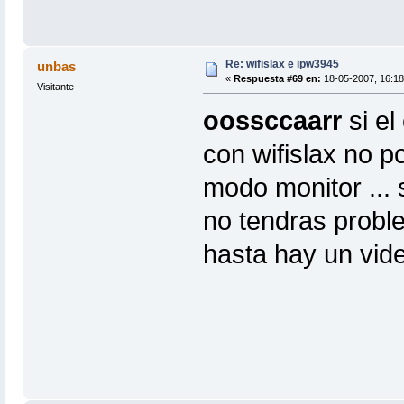
Re: wifislax e ipw3945
unbas
«
Respuesta #69 en:
18-05-2007, 16:18
Visitante
oossccaarr
si el
con wifislax no p
modo monitor ... 
no tendras proble
hasta hay un vide