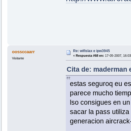
Re: wifislax e ipw3945
oossccaarr
«
Respuesta #68 en:
17-05-2007, 16:03
Visitante
Cita de: maderman e
estas seguroq eu es
parece mucho tiemp
lso consigues en un
sacar la pass utiliza
generacion aircrack-