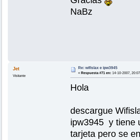
NaBz
Re: wifislax e ipw3945
Jet
«
Respuesta #71 en:
14-10-2007, 20:07
Visitante
Hola
descargue Wifisla
ipw3945 y tiene u
tarjeta pero se e