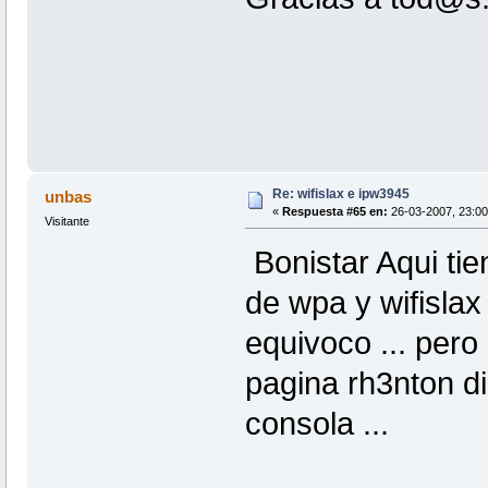
Re: wifislax e ipw3945
unbas
«
Respuesta #65 en:
26-03-2007, 23:00
Visitante
Bonistar Aqui tie
de wpa y wifislax 
equivoco ... pero
pagina rh3nton d
consola ...