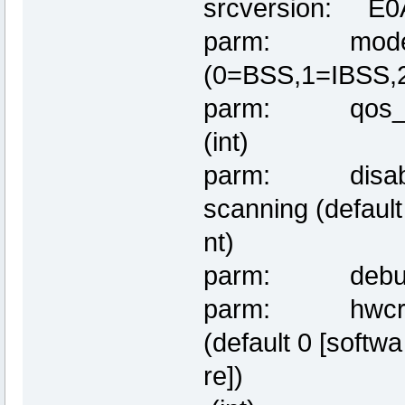
srcversion: E
parm: mode:n
(0=BSS,1=IBSS,2=
parm: qos_enabl
(int)
parm: disable
scanning (default 
nt)
parm: debug:de
parm: hwcrypto
(default 0 [softwa
re])