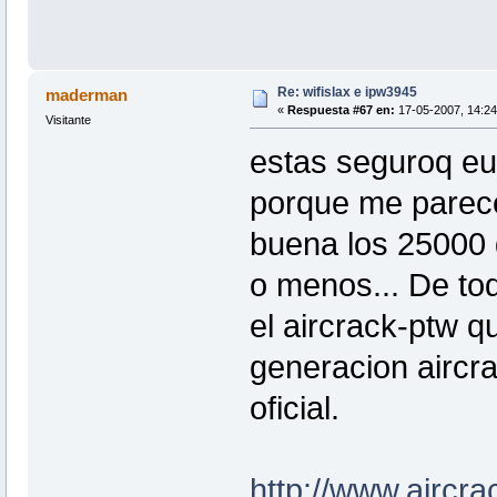
Re: wifislax e ipw3945
maderman
«
Respuesta #67 en:
17-05-2007, 14:24
Visitante
estas seguroq eu
porque me parec
buena los 25000 
o menos... De tod
el aircrack-ptw q
generacion aircr
oficial.
http://www.aircr