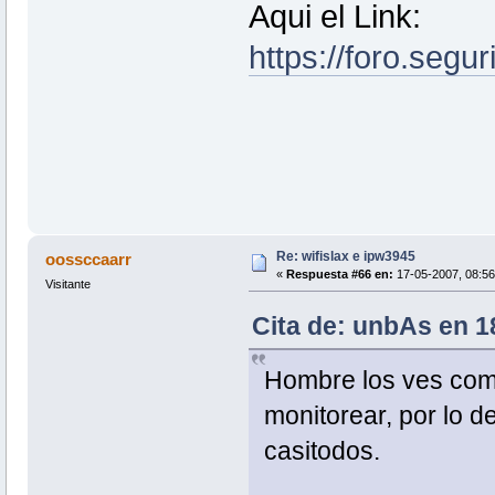
Aqui el Link:
https://foro.segu
Re: wifislax e ipw3945
oossccaarr
«
Respuesta #66 en:
17-05-2007, 08:56
Visitante
Cita de: unbAs en 1
Hombre los ves comp
monitorear, por lo d
casitodos.