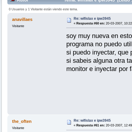
0 Usuarios y 1 Visitante están viendo este tema.
Re: wifislax e ipw3945
anavillaes
«
Respuesta #60 en:
20-03-2007, 10:22
Visitante
soy muy nueva en esto 
programa no puedo utili
si puedo inyectar, que 
si sabeis alguna otra t
monitor e inyectar por
Re: wifislax e ipw3945
the_often
«
Respuesta #61 en:
20-03-2007, 12:49
Visitante