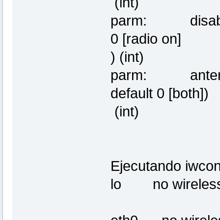
(int)
parm: disable:m
0 [radio on]
) (int)
parm: antenna:
default 0 [both])
(int)
Ejecutando iwconf
lo no wireless 