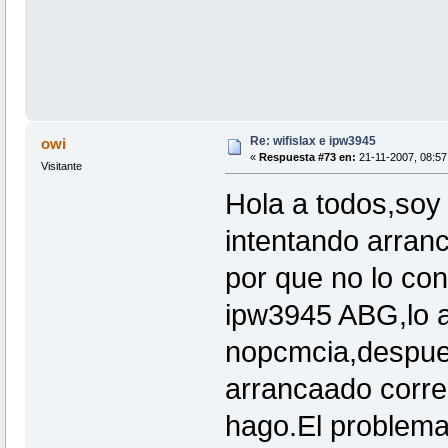
Re: wifislax e ipw3945
owi
«
Respuesta #73 en:
21-11-2007, 08:57 
Visitante
Hola a todos,soy 
intentando arranc
por que no lo co
ipw3945 ABG,lo a
nopcmcia,despues
arrancaado corre
hago.El problema