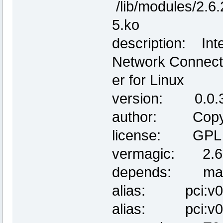
/lib/modules/2.6.
5.ko
description: In
Network Connecti
er for Linux
version: 0.0.
author: Copyrig
license: GPL
vermagic: 2.6.
depends: mac
alias: pci:v00
alias: pci:v00