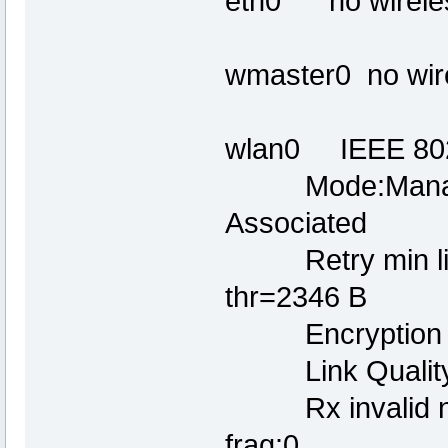
eth0 no wireles
wmaster0 no wire
wlan0 IEEE 802
Mode:Managed 
Associated
Retry min limi
thr=2346 B
Encryption k
Link Quality:0 
Rx invalid nwid
frag:0