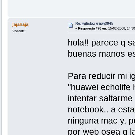
Re: wifislax e ipw3945
jajahaja
«
Respuesta #76 en:
15-02-2008, 14:30
Visitante
hola!! parece q 
buenas manos est
Para reducir mi i
"huawei echolife 
intentar saltarme
notebook.. a est
ninguna mac y, po
por wep osea q l