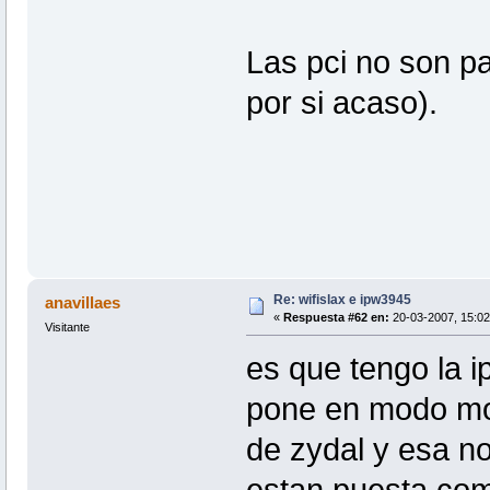
Las pci no son pa
por si acaso).
Re: wifislax e ipw3945
anavillaes
«
Respuesta #62 en:
20-03-2007, 15:02
Visitante
es que tengo la i
pone en modo mon
de zydal y esa n