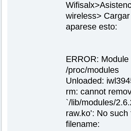
Wifisalx>Asistenc
wireless> Cargar 
aparese esto:
ERROR: Module ip
/proc/modules
Unloaded: iwl39
rm: cannot remo
`/lib/modules/2.6.
raw.ko': No such f
filename: