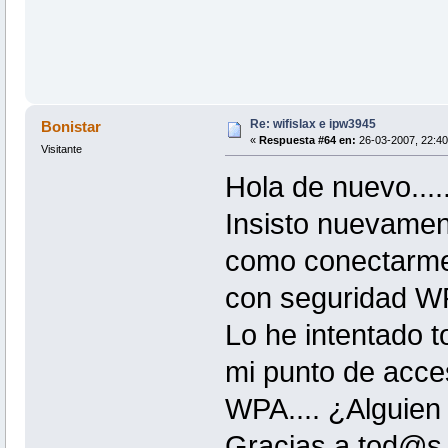
Re: wifislax e ipw3945
Bonistar
«
Respuesta #64 en:
26-03-2007, 22:40
Visitante
Hola de nuevo.....
Insisto nuevament
como conectarme
con seguridad WP
Lo he intentado t
mi punto de acce
WPA.... ¿Alguie
Gracias a tod@s