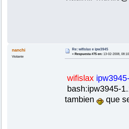
Re: wifislax e ipw3945
nanchi
«
Respuesta #75 en:
13-02-2008, 08:10
Visitante
wifislax
ipw3945-
bash:ipw3945-1.
tambien
que se