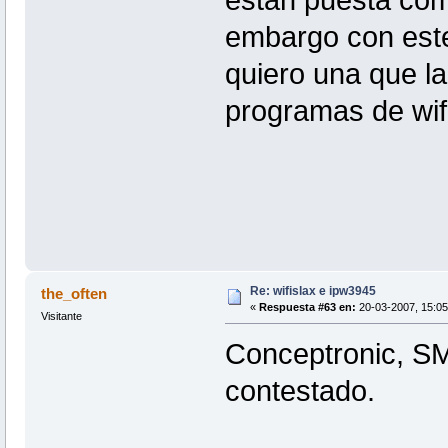
estan puesta como
embargo con este
quiero una que la
programas de wifi
Re: wifislax e ipw3945
the_often
«
Respuesta #63 en:
20-03-2007, 15:05
Visitante
Conceptronic, SM
contestado.