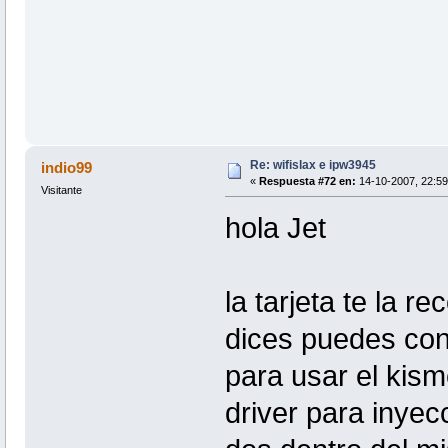
Re: wifislax e ipw3945
indio99
«
Respuesta #72 en:
14-10-2007, 22:59
Visitante
hola Jet
la tarjeta te la 
dices puedes cone
para usar el kism
driver para inyec