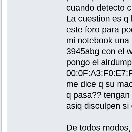
cuando detecto c
La cuestion es q 
este foro para po
mi notebook una p
3945abg con el w
pongo el airdump 
00:0F:A3:F0:E7:F2
me dice q su mac
q pasa?? tengan 
asiq disculpen si
De todos modos, 