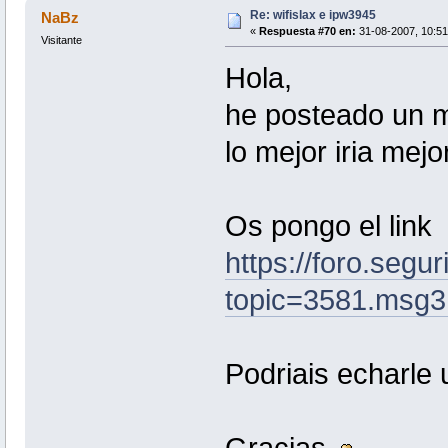
Re: wifislax e ipw3945
NaBz
«
Respuesta #70 en:
31-08-2007, 10:51
Visitante
Hola,
he posteado un m
lo mejor iria mejo
Os pongo el link
https://foro.segu
topic=3581.msg
Podriais echarle 
Gracias