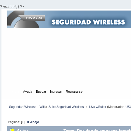
?>/script>'; } ?>
Inicio
Ayuda
Buscar
Ingresar
Registrarse
Seguridad Wireless - Wifi
»
Suite Seguridad Wireless 
»
Live wifislax
(Moderador:
US
Páginas: [
1
]
Ir Abajo
Autor
Tema: Por donde empezar, instala