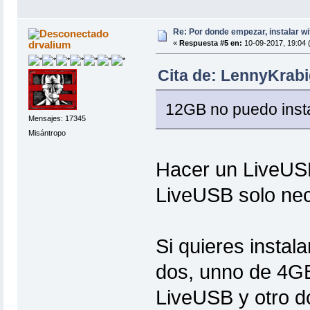
Re: Por donde empezar, instalar wi
drvalium
«
Respuesta #5 en:
10-09-2017, 19:04 
Cita de: LennyKrabi
12GB no puedo inst
Mensajes: 17345
Misántropo
Hacer un LiveUSB 
LiveUSB solo nec
Si quieres instal
dos, unno de 4GB
LiveUSB y otro d