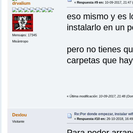
drvalium
«
Respuesta #9 en:
10-09-2017, 21:47 
eso mismo y es l
instalarlo en un p
Mensajes: 17345
Misántropo
pero no tienes qu
carpetas que hay 
«
Última modificación: 10-09-2017, 21:48 (Do
Re:Por donde empezar, instalar wif
Dexlou
«
Respuesta #10 en:
26-10-2018, 16:49
Visitante
Para poder arranc