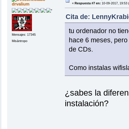
drvalium
«
Respuesta #7 en:
10-09-2017, 19:53 
Cita de: LennyKrabi
tu ordenador no ti
Mensajes: 17345
hace 6 meses, pero 
Misántropo
de CDs.
Como instalas wifis
¿sabes la difere
instalación?