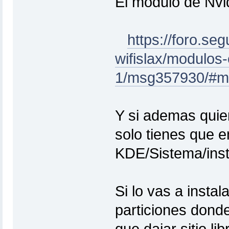
El modulo de Nvid
https://foro.seg
wifislax/modulos-
1/msg357930/#m
Y si ademas quier
solo tienes que e
KDE/Sistema/insta
Si lo vas a insta
particiones dond