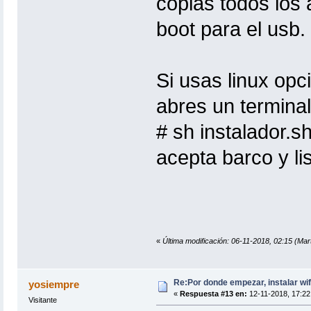
copias todos los 
boot para el usb.
Si usas linux opc
abres un terminal
# sh instalador.s
acepta barco y li
«
Última modificación: 06-11-2018, 02:15 (Ma
Re:Por donde empezar, instalar wif
yosiempre
«
Respuesta #13 en:
12-11-2018, 17:22
Visitante