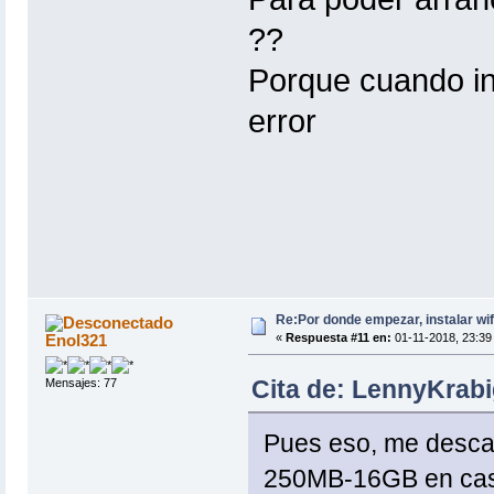
??
Porque cuando int
error
Re:Por donde empezar, instalar wif
Enol321
«
Respuesta #11 en:
01-11-2018, 23:39
Cita de: LennyKrabi
Mensajes: 77
Pues eso, me desca
250MB-16GB en casa