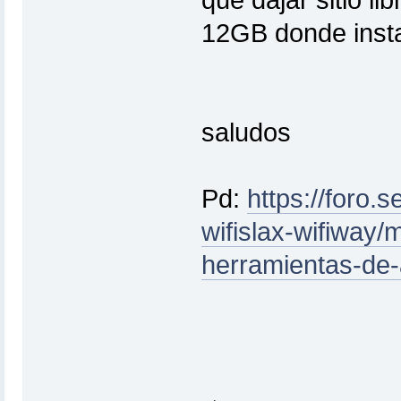
que dajar sitio li
12GB donde instal
saludos
Pd:
https://foro.
wifislax-wifiway/
herramientas-de-a