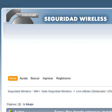
?>/script>'; } ?>
Inicio
Ayuda
Buscar
Ingresar
Registrarse
Seguridad Wireless - Wifi
»
Suite Seguridad Wireless 
»
Live wifislax
(Moderador:
US
Páginas: [
1
]
Ir Abajo
Autor
Tema: Por donde empezar, instala