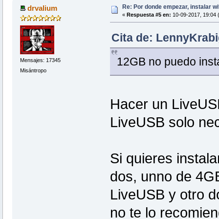
Re: Por donde empezar, instalar wi
drvalium
«
Respuesta #5 en:
10-09-2017, 19:04 
Cita de: LennyKrabi
12GB no puedo inst
Mensajes: 17345
Misántropo
Hacer un LiveUSB 
LiveUSB solo nec
Si quieres instal
dos, unno de 4GB
LiveUSB y otro d
no te lo recomien