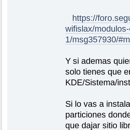
https://foro.seg
wifislax/modulos-
1/msg357930/#m
Y si ademas quier
solo tienes que e
KDE/Sistema/insta
Si lo vas a insta
particiones dond
que dajar sitio li