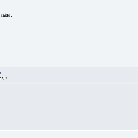
 caído .
s
es) »