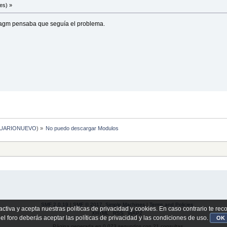
es) »
Hwagm pensaba que seguía el problema.
UARIONUEVO
) »
No puedo descargar Modulos
SMF 2.0.19
|
SMF © 2017
,
Simple Machines
|
Terms and Policies
activa y acepta nuestras políticas de privacidad y cookies. En caso contrario te re
XHTML
RSS
WAP2
 el foro deberás aceptar las políticas de privacidad y las condiciones de uso.
OK
Página generada en 0.073 segundos con 21 consultas.