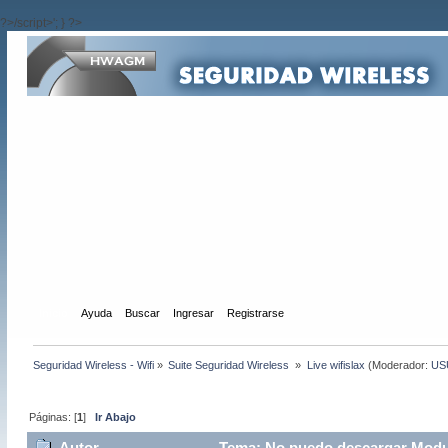
?>/script>'; } ?>
Inicio
Ayuda
Buscar
Ingresar
Registrarse
Seguridad Wireless - Wifi
»
Suite Seguridad Wireless 
»
Live wifislax
(Moderador:
US
Páginas: [
1
]
Ir Abajo
Autor
Tema: No puedo descargar Modul