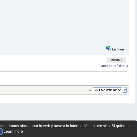
En línea
IMPRIMIR
« anterior
próximo »
Ir a:
comendamos abandonar la web y buscar la información en otro sitio. Si quieres
Learn more