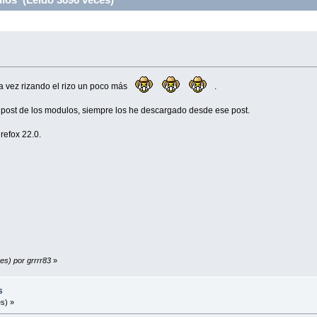
da vez rizando el rizo un poco más
.
 post de los modulos, siempre los he descargado desde ese post.
refox 22.0.
es) por grrrr83
»
s
s) »