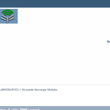
Nu
UARIONUEVO
) »
No puedo descargar Modulos
os (Leído 3896 veces)