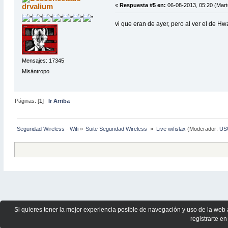
drvalium
«
Respuesta #5 en:
06-08-2013, 05:20 (Mart
vi que eran de ayer, pero al ver el de 
Mensajes: 17345
Misántropo
Páginas: [
1
]
Ir Arriba
Seguridad Wireless - Wifi
»
Suite Seguridad Wireless 
»
Live wifislax
(Moderador:
US
Si quieres tener la mejor experiencia posible de navegación y uso de la web 
registrarte en