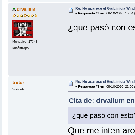
Re: No aparece el Grub,inicia Win
drvalium
«
Respuesta #8 en:
08-10-2016, 15:04 
¿que pasó con e
Mensajes: 17345
Misántropo
Re: No aparece el Grub,inicia Win
troter
«
Respuesta #9 en:
08-10-2016, 22:56 
Visitante
Cita de: drvalium e
¿que pasó con est
Que me intentaro