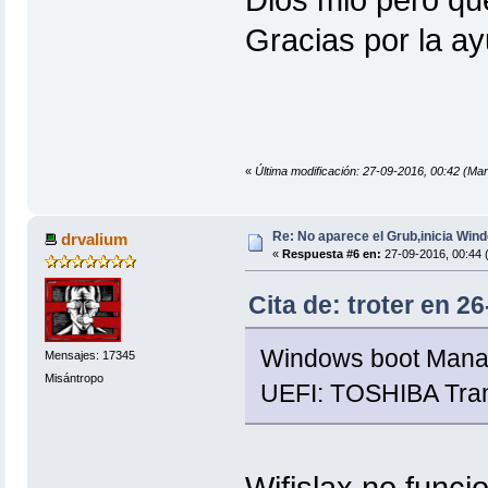
Gracias por la a
«
Última modificación: 27-09-2016, 00:42 (Mar
Re: No aparece el Grub,inicia Win
drvalium
«
Respuesta #6 en:
27-09-2016, 00:44 
Cita de: troter en 2
Windows boot Mana
Mensajes: 17345
Misántropo
UEFI: TOSHIBA Trans
Wifislax no func