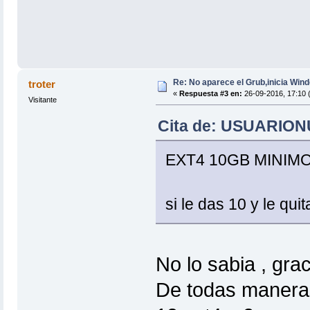
Re: No aparece el Grub,inicia Win
troter
«
Respuesta #3 en:
26-09-2016, 17:10 
Visitante
Cita de: USUARIONU
EXT4 10GB MINIM
si le das 10 y le qu
No lo sabia , gra
De todas maneras