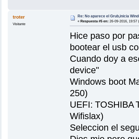
Re: No aparece el Grub,inicia Win
troter
«
Respuesta #5 en:
26-09-2016, 19:57 
Visitante
Hice paso por pas
bootear el usb con
Cuando doy a esc
device"
Windows boot M
250)
UEFI: TOSHIBA T
Wifislax)
Seleccion el seg
Dios mio pero que