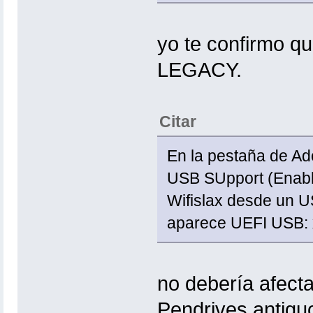
yo te confirmo q
LEGACY.
Citar
En la pestaña de A
USB SUpport (Enable
Wifislax desde un U
aparece UEFI USB: x
no debería afect
Pendrives antigu