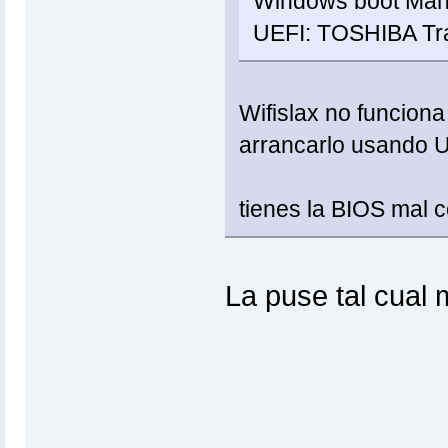
Windows boot Man
UEFI: TOSHIBA Tra
Wifislax no funcion
arrancarlo usando 
tienes la BIOS mal 
La puse tal cual m