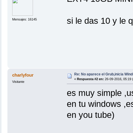
si le das 10 y le
Mensajes: 16145
Re: No aparece el Grub,inicia Win
charlyfour
«
Respuesta #2 en:
26-09-2016, 05:19 
Visitante
es muy simple ,u
en tu windows ,e
en you tube)