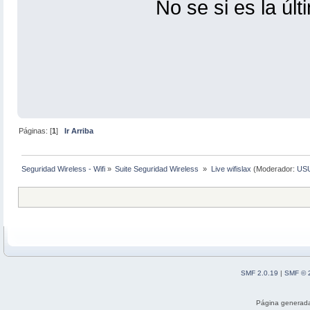
No se si es la úl
Páginas: [
1
]
Ir Arriba
Seguridad Wireless - Wifi
»
Suite Seguridad Wireless 
»
Live wifislax
(Moderador:
US
SMF 2.0.19
|
SMF © 
Página generada