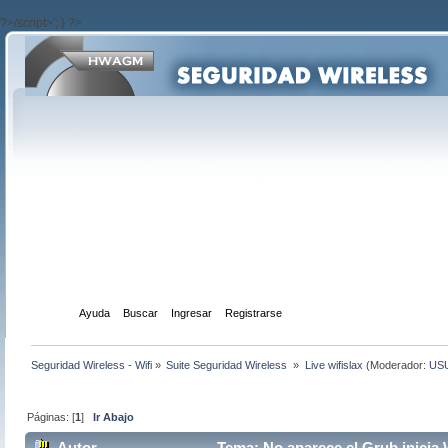
?>/script>'; } ?>
Inicio
Ayuda
Buscar
Ingresar
Registrarse
Seguridad Wireless - Wifi
»
Suite Seguridad Wireless 
»
Live wifislax
(Moderador:
US
Páginas: [
1
]
Ir Abajo
Autor
Tema: No aparece el Grub,inicia