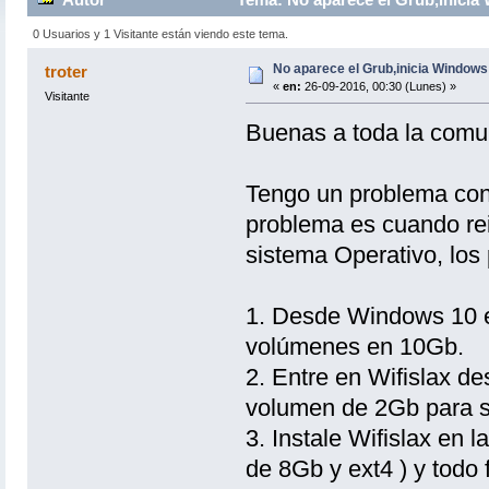
0 Usuarios y 1 Visitante están viendo este tema.
No aparece el Grub,inicia Windows
troter
«
en:
26-09-2016, 00:30 (Lunes) »
Visitante
Buenas a toda la comu
Tengo un problema con W
problema es cuando rei
sistema Operativo, los 
1. Desde Windows 10 e
volúmenes en 10Gb.
2. Entre en Wifislax d
volumen de 2Gb para sw
3. Instale Wifislax en l
de 8Gb y ext4 ) y todo 