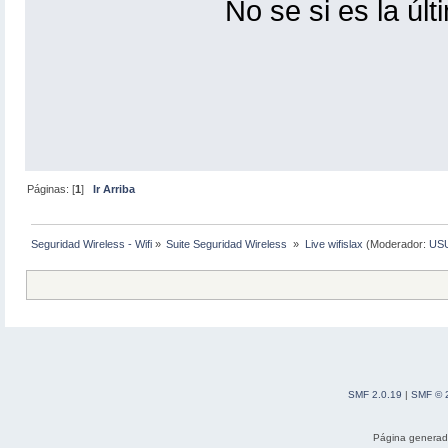
No se si es la úl
Páginas: [
1
]
Ir Arriba
Seguridad Wireless - Wifi
»
Suite Seguridad Wireless 
»
Live wifislax
(Moderador:
US
SMF 2.0.19
|
SMF © 
Página generad