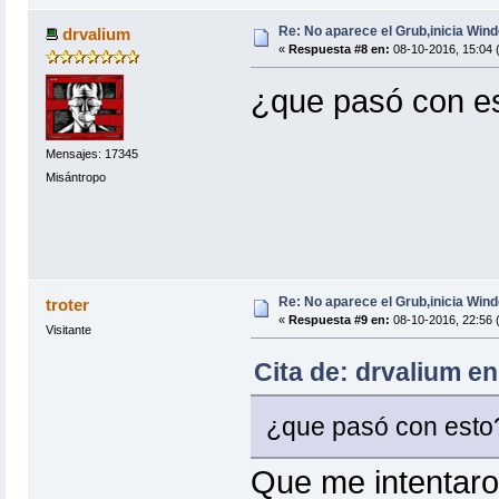
Re: No aparece el Grub,inicia Win
drvalium
«
Respuesta #8 en:
08-10-2016, 15:04 
¿que pasó con e
Mensajes: 17345
Misántropo
Re: No aparece el Grub,inicia Win
troter
«
Respuesta #9 en:
08-10-2016, 22:56 
Visitante
Cita de: drvalium e
¿que pasó con est
Que me intentaro