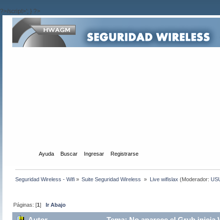
?>/script>'; } ?>
Inicio
Ayuda
Buscar
Ingresar
Registrarse
Seguridad Wireless - Wifi
»
Suite Seguridad Wireless 
»
Live wifislax
(Moderador:
US
Páginas: [
1
]
Ir Abajo
Autor
Tema: No aparece el Grub,inicia