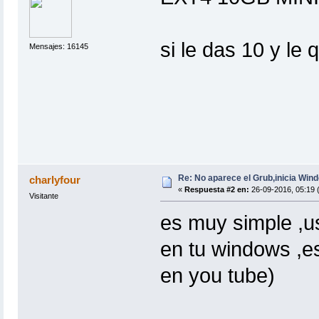
si le das 10 y le
Mensajes: 16145
Re: No aparece el Grub,inicia Win
charlyfour
«
Respuesta #2 en:
26-09-2016, 05:19 
Visitante
es muy simple ,u
en tu windows ,e
en you tube)