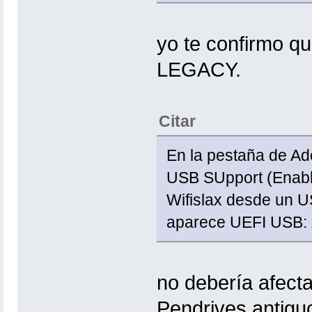
yo te confirmo q
LEGACY.
Citar
En la pestaña de A
USB SUpport (Enable
Wifislax desde un U
aparece UEFI USB: x
no debería afect
Pendrives antigu