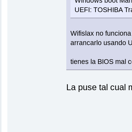
Windows boot Man
UEFI: TOSHIBA Tra
Wifislax no funcion
arrancarlo usando 
tienes la BIOS mal 
La puse tal cual m