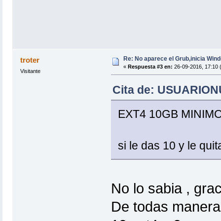
Re: No aparece el Grub,inicia Win
troter
«
Respuesta #3 en:
26-09-2016, 17:10 
Visitante
Cita de: USUARIONU
EXT4 10GB MINIM
si le das 10 y le qu
No lo sabia , gra
De todas maneras