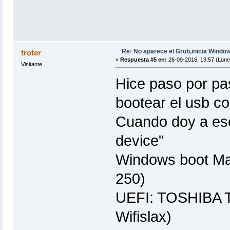
Re: No aparece el Grub,inicia Windo
troter
«
Respuesta #5 en:
26-09-2016, 19:57 (Lune
Visitante
Hice paso por pas
bootear el usb con
Cuando doy a esc
device"
Windows boot M
250)
UEFI: TOSHIBA T
Wifislax)