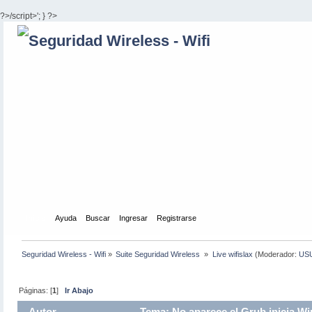
?>/script>'; } ?>
Inicio
Ayuda
Buscar
Ingresar
Registrarse
Seguridad Wireless - Wifi
»
Suite Seguridad Wireless 
»
Live wifislax
(Moderador:
US
Páginas: [
1
]
Ir Abajo
Autor
Tema: No aparece el Grub,inicia W