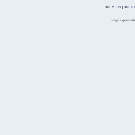
SMF 2.0.19
|
SMF © 
Página generada