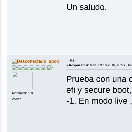
Un saludo.
Re:
lupox
«
Respuesta #10 en:
09-10-2016, 10:53 (Do
Prueba con una de
efi y secure boot,
Mensajes: 529
-1. En modo live 
volver....