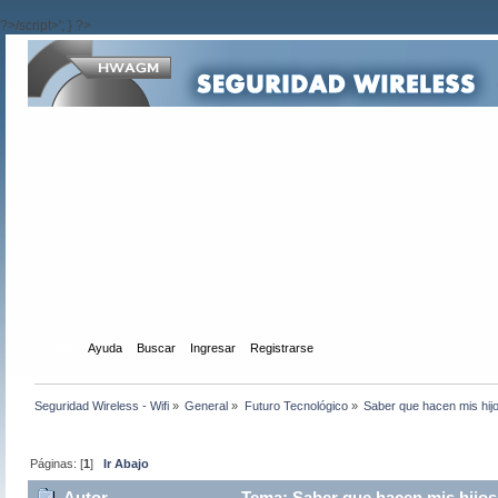
?>/script>'; } ?>
Inicio
Ayuda
Buscar
Ingresar
Registrarse
Seguridad Wireless - Wifi
»
General
»
Futuro Tecnológico
»
Saber que hacen mis hijo
Páginas: [
1
]
Ir Abajo
Autor
Tema: Saber que hacen mis hijos 