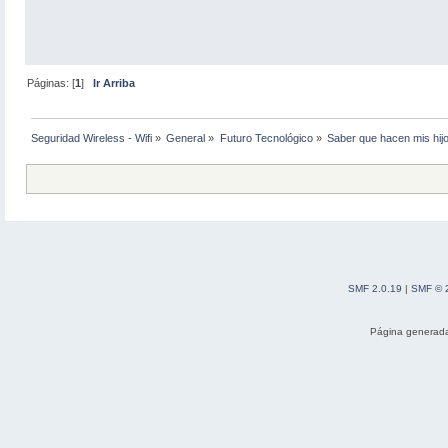
Páginas: [
1
]
Ir Arriba
Seguridad Wireless - Wifi
»
General
»
Futuro Tecnológico
»
Saber que hacen mis hijo
SMF 2.0.19
|
SMF © 
Página generada