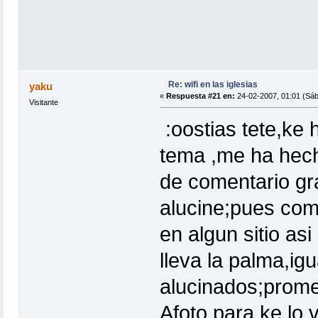
Re: wifi en las iglesias
yaku
«
Respuesta #21 en:
24-02-2007, 01:01 (Sáb
Visitante
:oostias tete,ke
tema ,me ha hech
de comentario gr
alucine;pues como
en algun sitio as
lleva la palma,i
alucinados;prome
Afoto para ke lo 