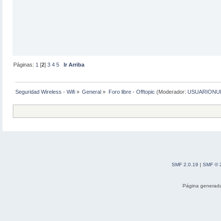
Páginas:
1
[
2
]
3
4
5
Ir Arriba
Seguridad Wireless - Wifi
»
General
»
Foro libre - Offtopic
(Moderador:
USUARIONU
SMF 2.0.19
|
SMF © 
Página generada