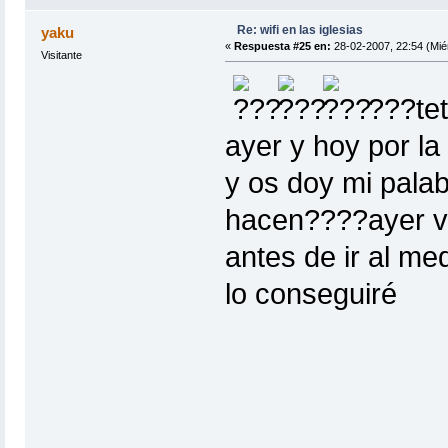
Re: wifi en las iglesias
yaku
«
Respuesta #25 en:
28-02-2007, 22:54 (Mié
Visitante
???tet
ayer y hoy por la
y os doy mi palab
hacen????ayer va
antes de ir al med
lo conseguiré