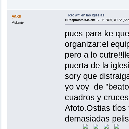
Re: wifi en las iglesias
yaku
«
Respuesta #34 en:
17-03-2007, 00:22 (Sáb
Visitante
pues para ke qued
organizar:el equi
pero a lo cutre!!
puerta de la igle
sory que distrai
yo voy de "beatoc
cuadros y cruces 
Afoto.Ostias tío
demasiadas pelis"