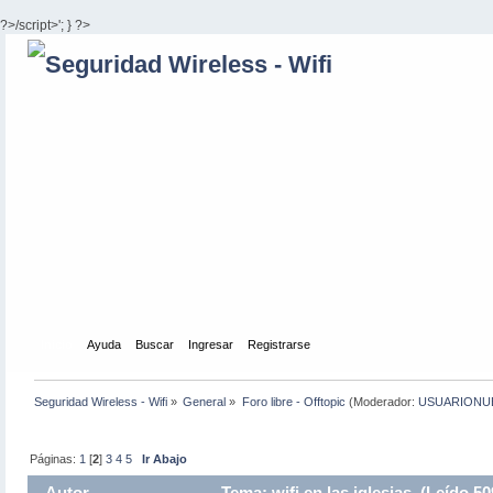
?>/script>'; } ?>
Inicio
Ayuda
Buscar
Ingresar
Registrarse
Seguridad Wireless - Wifi
»
General
»
Foro libre - Offtopic
(Moderador:
USUARIONU
Páginas:
1
[
2
]
3
4
5
Ir Abajo
Autor
Tema: wifi en las iglesias (Leído 5