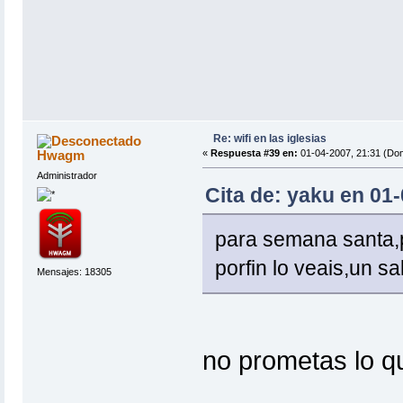
Re: wifi en las iglesias
Hwagm
«
Respuesta #39 en:
01-04-2007, 21:31 (Do
Administrador
Cita de: yaku en 01
para semana santa,p
porfin lo veais,un sa
Mensajes: 18305
no prometas lo q