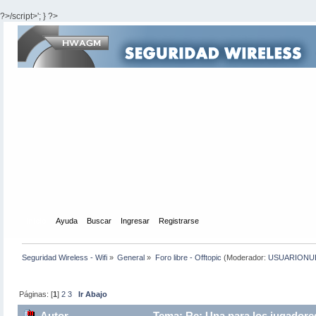
?>/script>'; } ?>
Inicio
Ayuda
Buscar
Ingresar
Registrarse
Seguridad Wireless - Wifi
»
General
»
Foro libre - Offtopic
(Moderador:
USUARIONU
Páginas: [
1
]
2
3
Ir Abajo
Autor
Tema: Re: Una para los jugadores