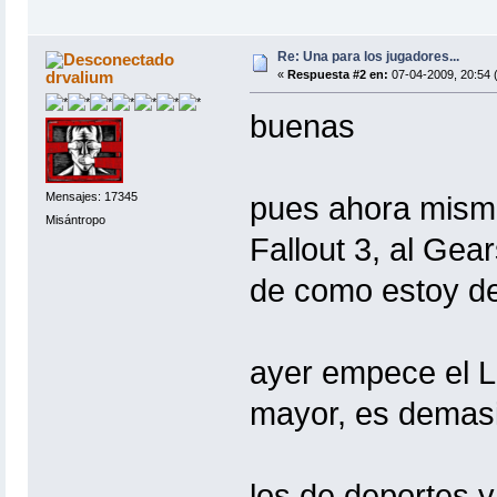
Re: Una para los jugadores...
drvalium
«
Respuesta #2 en:
07-04-2009, 20:54 
buenas
Mensajes: 17345
pues ahora mismo
Misántropo
Fallout 3, al Ge
de como estoy d
ayer empece el L
mayor, es demasi
los de deportes y