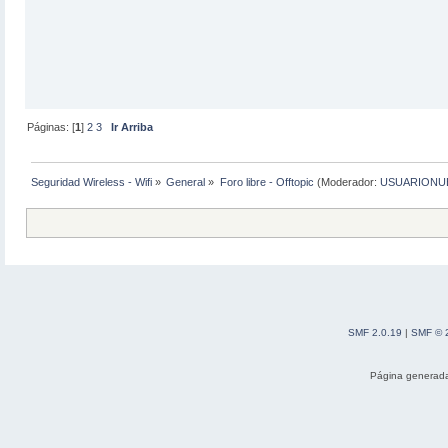
Páginas: [
1
]
2
3
Ir Arriba
Seguridad Wireless - Wifi
»
General
»
Foro libre - Offtopic
(Moderador:
USUARIONU
SMF 2.0.19
|
SMF © 
Página generada