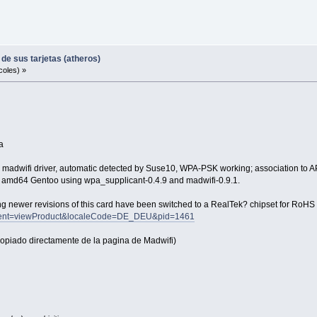
de sus tarjetas (atheros)
coles) »
a
madwifi driver, automatic detected by Suse10, WPA-PSK working; association to A
 amd64 Gentoo using wpa_supplicant-0.4.9 and madwifi-0.9.1.
ewer revisions of this card have been switched to a RealTek? chipset for RoHS co
event=viewProduct&localeCode=DE_DEU&pid=1461
(copiado directamente de la pagina de Madwifi)