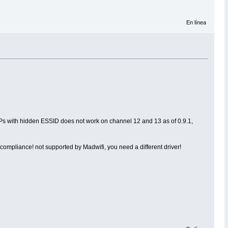
En línea
Ps with hidden ESSID does not work on channel 12 and 13 as of 0.9.1,
mpliance! not supported by Madwifi, you need a different driver!