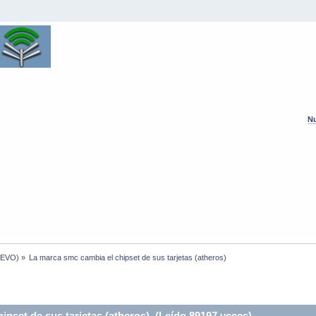
Nu
UEVO
) »
La marca smc cambia el chipset de sus tarjetas (atheros)
pset de sus tarjetas (atheros) (Leído 89197 veces)