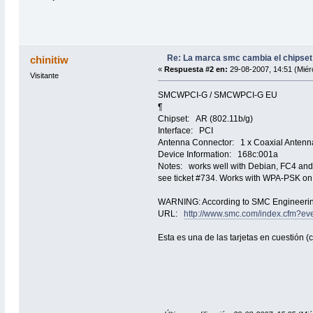
Re: La marca smc cambia el chipset 
chinitiw
«
Respuesta #2 en:
29-08-2007, 14:51 (Miér
Visitante
SMCWPCI-G / SMCWPCI-G EU
¶
Chipset: AR (802.11b/g)
Interface: PCI
Antenna Connector: 1 x Coaxial Antenn
Device Information: 168c:001a
Notes: works well with Debian, FC4 and 
see ticket #734. Works with WPA-PSK on
WARNING: According to SMC Engineering n
URL:
http://www.smc.com/index.cfm?
Esta es una de las tarjetas en cuestión 