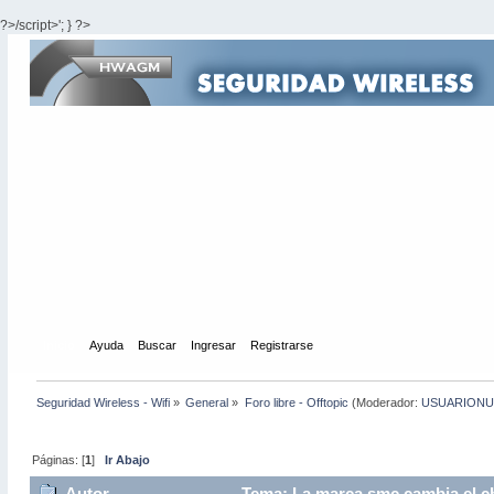
?>/script>'; } ?>
Inicio
Ayuda
Buscar
Ingresar
Registrarse
Seguridad Wireless - Wifi
»
General
»
Foro libre - Offtopic
(Moderador:
USUARION
Páginas: [
1
]
Ir Abajo
Autor
Tema: La marca smc cambia el chi